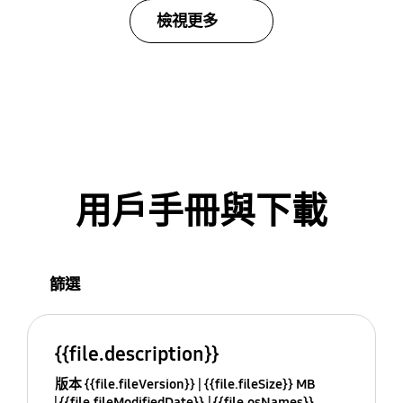
檢視更多
用戶手冊與下載
篩選
{{file.description}}
版本 {{file.fileVersion}}
{{file.fileSize}} MB
{{file.fileModifiedDate}}
{{file.osNames}}