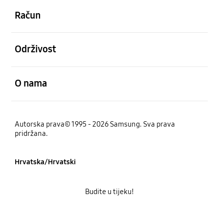
Račun
Otvori
Održivost
Otvori
O nama
Autorska prava© 1995 - 2026 Samsung. Sva prava
pridržana.
Hrvatska/Hrvatski
Budite u tijeku!