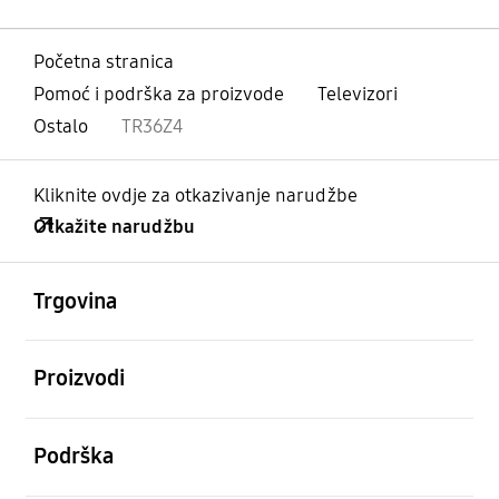
Početna stranica
Pomoć i podrška za proizvode
Televizori
Ostalo
TR36Z4
Kliknite ovdje za otkazivanje narudžbe
Otkažite narudžbu
Otvori
Footer Navigation
Trgovina
Otvori
Proizvodi
Otvori
Podrška
Otvori