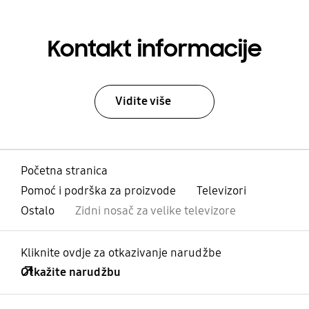
Kontakt informacije
Vidite više
Početna stranica
Pomoć i podrška za proizvode
Televizori
Ostalo
Zidni nosač za velike televizore
Kliknite ovdje za otkazivanje narudžbe
Otkažite narudžbu
Otvori
Footer Navigation