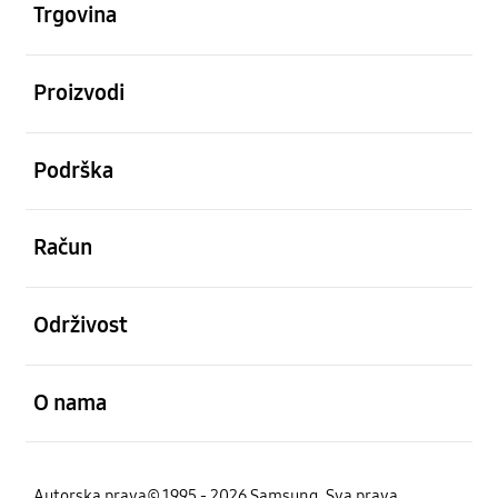
Trgovina
Otvori
Proizvodi
Otvori
Podrška
Otvori
Račun
Otvori
Održivost
Otvori
O nama
Autorska prava© 1995 - 2026 Samsung. Sva prava