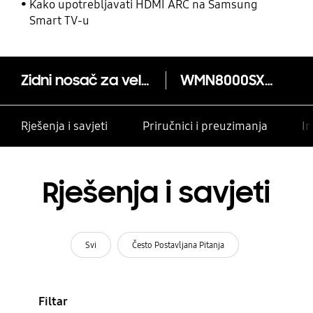
Kako upotrebljavati HDMI ARC na Samsung
Smart TV-u
Zidni nosač za velike televizore
WMN8000SXT/XC
Rješenja i savjeti
Priručnici i preuzimanja
In
Rješenja i savjeti
Svi
Često Postavljana Pitanja
Filtar