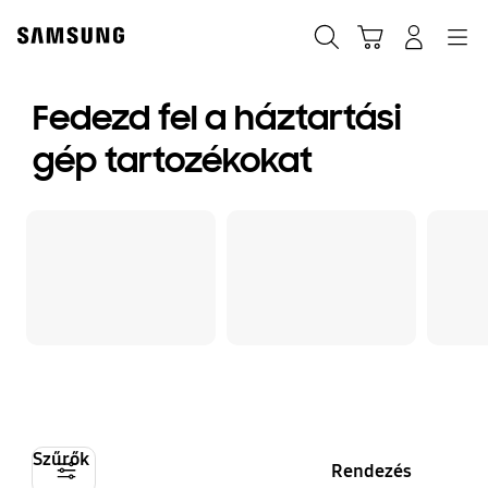
Skip
to
Keresés
Kosár
Bejelentkezés
Navigation
content
Fedezd fel a háztartási
gép tartozékokat
Szűrők
Rendezés