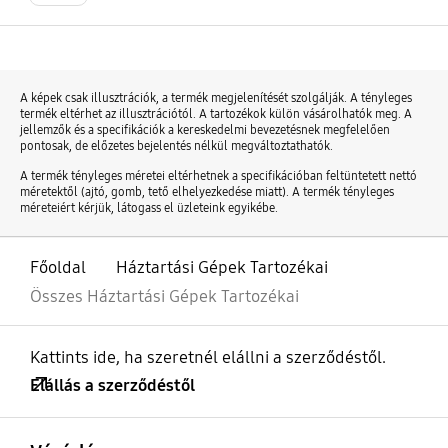
A képek csak illusztrációk, a termék megjelenítését szolgálják. A tényleges
termék eltérhet az illusztrációtól. A tartozékok külön vásárolhatók meg. A
jellemzők és a specifikációk a kereskedelmi bevezetésnek megfelelően
pontosak, de előzetes bejelentés nélkül megváltoztathatók.
A termék tényleges méretei eltérhetnek a specifikációban feltüntetett nettó
méretektől (ajtó, gomb, tető elhelyezkedése miatt). A termék tényleges
méreteiért kérjük, látogass el üzleteink egyikébe.
Főoldal
Háztartási Gépek Tartozékai
Összes Háztartási Gépek Tartozékai
Kattints ide, ha szeretnél elállni a szerződéstől.
Elállás a szerződéstől
kinyitás
Footer Navigation