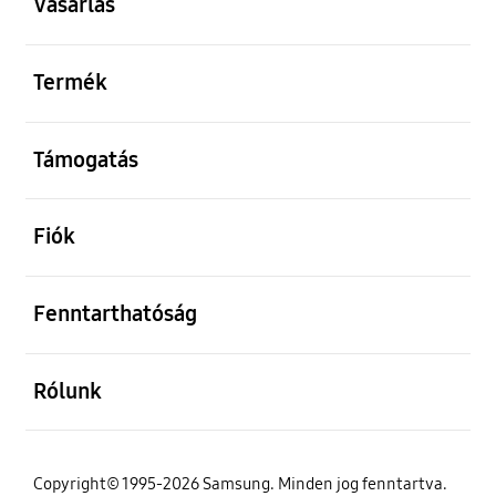
Vásárlás
kinyitás
Termék
kinyitás
Támogatás
kinyitás
Fiók
kinyitás
Fenntarthatóság
kinyitás
Rólunk
Copyright© 1995-2026 Samsung. Minden jog fenntartva.