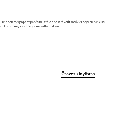
sejében megtapadt por és hajszálak nem távolíthatók el egyetlen ciklus
oni körülményektől függően változhatnak.
Összes kinyitása