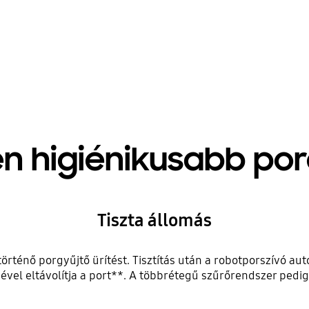
n higiénikusabb pore
Tiszta állomás
örténő porgyűjtő ürítést. Tisztítás után a robotporszívó aut
gével eltávolítja a port**. A többrétegű szűrőrendszer pedi