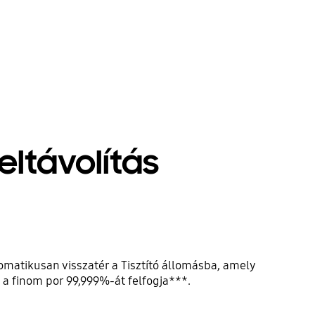
ltávolítás
omatikusan visszatér a Tisztító állomásba, amely
g a finom por 99,999%-át felfogja***.