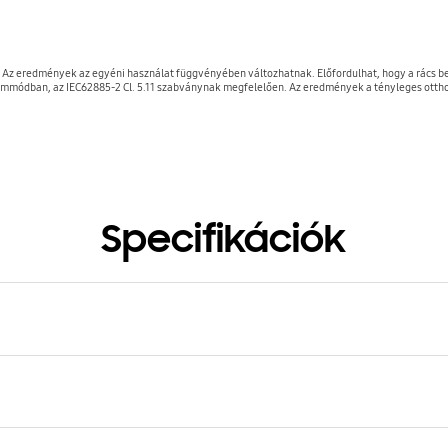
 Az eredmények az egyéni használat függvényében változhatnak. Előfordulhat, hogy a rács bel
üzemmódban, az IEC62885-2 Cl. 5.11 szabványnak megfelelően. Az eredmények a tényleges otth
Specifikációk