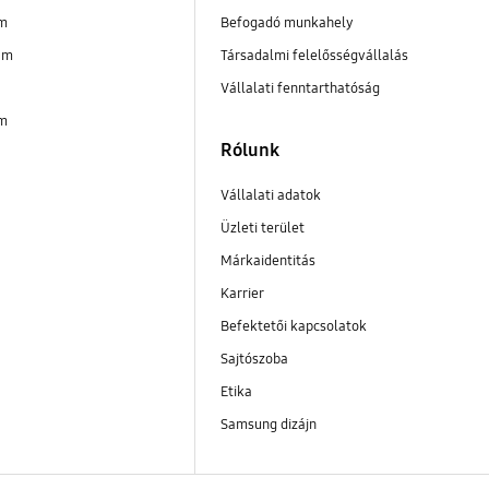
im
Befogadó munkahely
am
Társadalmi felelősségvállalás
Vállalati fenntarthatóság
im
Rólunk
Vállalati adatok
Üzleti terület
Márkaidentitás
Karrier
Befektetői kapcsolatok
Sajtószoba
Etika
Samsung dizájn