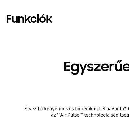
Funkciók
Egyszerűe
Élvezd a kényelmes és higiénikus 1-3 havonta* t
az ""Air Pulse"" technológia segítsé