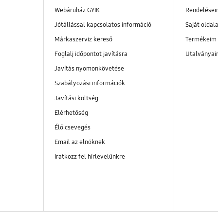
Webáruház GYIK
Rendelése
Jótállással kapcsolatos információ
Saját oldal
Márkaszerviz kereső
Termékeim
Foglalj időpontot javításra
Utalványa
Javítás nyomonkövetése
Szabályozási információk
Javítási költség
Elérhetőség
Élő csevegés
Email az elnöknek
Iratkozz fel hírlevelünkre