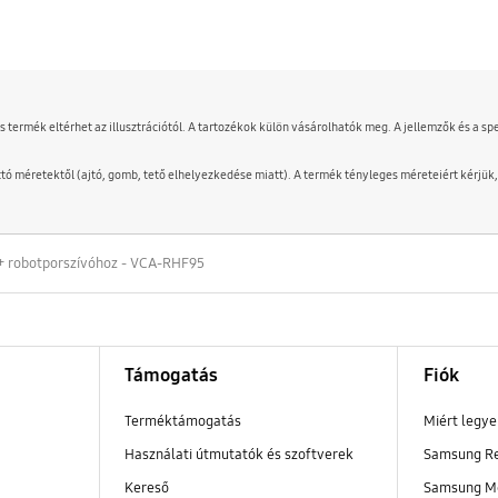
es termék eltérhet az illusztrációtól. A tartozékok külön vásárolhatók meg. A jellemzők és a
tó méretektől (ajtó, gomb, tető elhelyezkedése miatt). A termék tényleges méreteiért kérjük,
+ robotporszívóhoz - VCA-RHF95
Támogatás
Fiók
Terméktámogatás
Miért legy
Használati útmutatók és szoftverek
Samsung R
Kereső
Samsung M