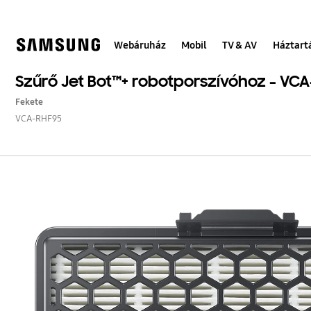
Skip
to
content
Webáruház
Mobil
TV & AV
Háztart
Szűrő Jet Bot™+ robotporszívóhoz - VC
Fekete
VCA-RHF95