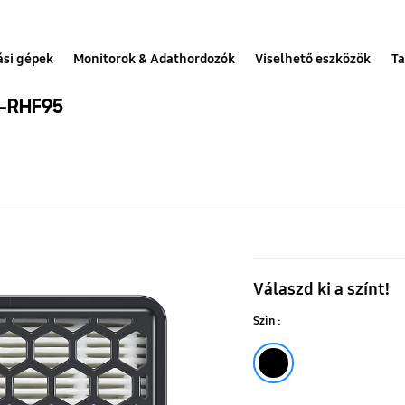
ási gépek
Monitorok & Adathordozók
Viselhető eszközök
Ta
A-RHF95
Szűrő
Jet
Válaszd ki a színt!
Bot™+
Szín :
robotporszí
-
Fekete
VCA-