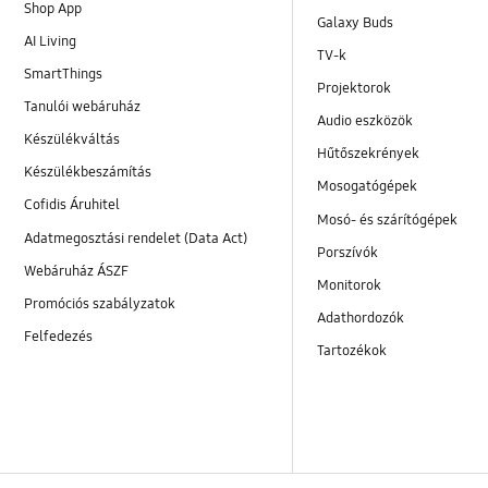
Shop App
Galaxy Buds
AI Living
TV-k
SmartThings
Projektorok
Tanulói webáruház
Audio eszközök
Készülékváltás
Hűtőszekrények
Készülékbeszámítás
Mosogatógépek
Cofidis Áruhitel
Mosó- és szárítógépek
Adatmegosztási rendelet (Data Act)
Porszívók
Webáruház ÁSZF
Monitorok
Promóciós szabályzatok
Adathordozók
Felfedezés
Tartozékok