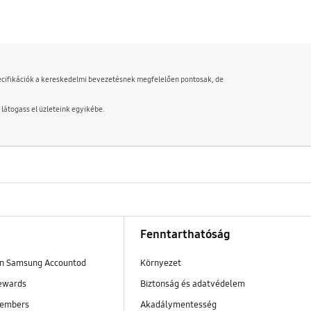
 specifikációk a kereskedelmi bevezetésnek megfelelően pontosak, de
 látogass el üzleteink egyikébe.
Fenntarthatóság
en Samsung Accountod
Környezet
ewards
Biztonság és adatvédelem
embers
Akadálymentesség