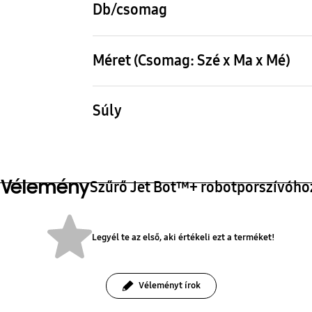
Db/csomag
1 db
Méret (Csomag: Szé x Ma x Mé)
145x39x117 mm
Súly
0.11 kg
Vélemény
Szűrő Jet Bot™+ robotporszívóho
Legyél te az első, aki értékeli ezt a terméket!
Véleményt írok