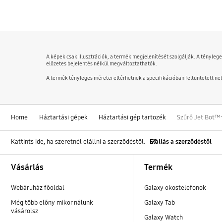
bazaarvoice Certification Label
A képek csak illusztrációk, a termék megjelenítését szolgálják. A tényleg
előzetes bejelentés nélkül megváltoztathatók.
A termék tényleges méretei eltérhetnek a specifikációban feltüntetett net
Home
Háztartási gépek
Háztartási gép tartozék
Szűrő Jet Bot™
Kattints ide, ha szeretnél elállni a szerződéstől.
Elállás a szerződéstől
Footer Navigation
Vásárlás
Termék
Webáruház főoldal
Galaxy okostelefonok
Még több előny mikor nálunk
Galaxy Tab
vásárolsz
Galaxy Watch