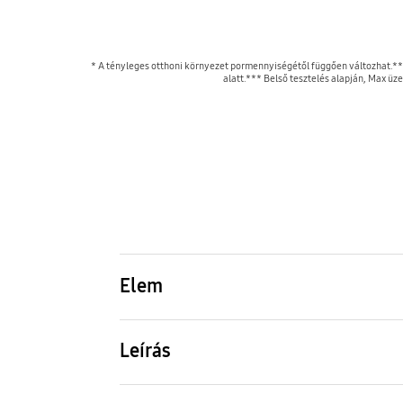
* A tényleges otthoni környezet pormennyiségétől függően változhat.**
alatt.*** Belső tesztelés alapján, Max 
Elem
Jet Bot AI+, Jet Bot+ Tisztító
állomás, Porszűrő
Leírás
1 porszűrő