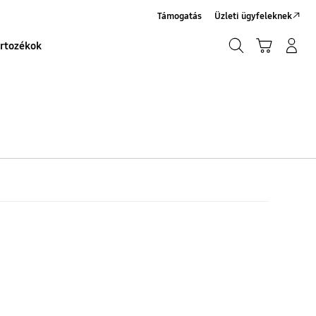
Támogatás
Üzleti ügyfeleknek
Keresés
Kosár
Bejelentkezés/Regisztráció
rtozékok
Keresés
vóhoz