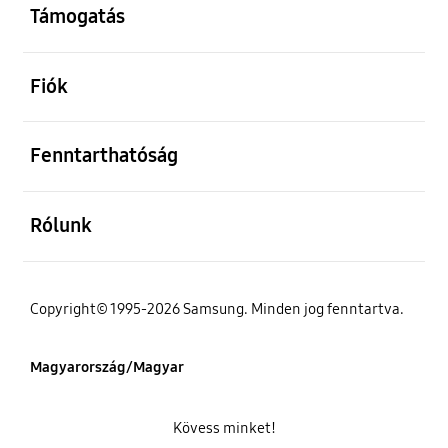
Támogatás
kinyitás
Fiók
kinyitás
Fenntarthatóság
kinyitás
Rólunk
Copyright© 1995-2026 Samsung. Minden jog fenntartva.
Magyarország/Magyar
Kövess minket!