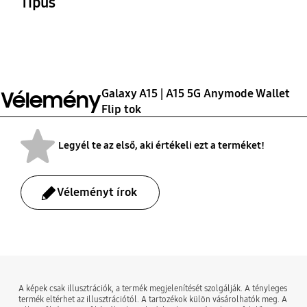
Típus
ANYMODE A15 (5G)
Wallet Flip tok
Galaxy A15 | A15 5G Anymode Wallet
Vélemény
Flip tok
Legyél te az első, aki értékeli ezt a terméket!
Véleményt írok
bazaarvoice Certification Label
A képek csak illusztrációk, a termék megjelenítését szolgálják. A tényleges
termék eltérhet az illusztrációtól. A tartozékok külön vásárolhatók meg. A