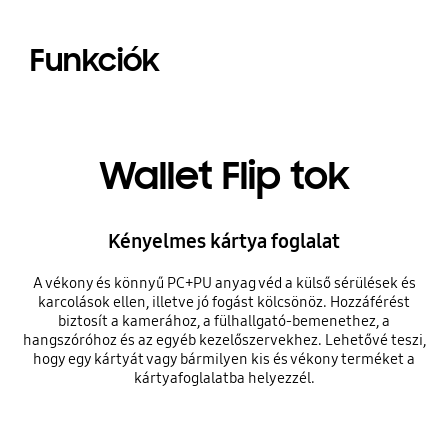
Funkciók
Wallet Flip tok
Kényelmes kártya foglalat
A vékony és könnyű PC+PU anyag véd a külső sérülések és
karcolások ellen, illetve jó fogást kölcsönöz. Hozzáférést
biztosít a kamerához, a fülhallgató-bemenethez, a
hangszóróhoz és az egyéb kezelőszervekhez. Lehetővé teszi,
hogy egy kártyát vagy bármilyen kis és vékony terméket a
kártyafoglalatba helyezzél.