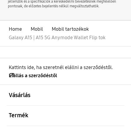
jellemzők és a specifikációk a kereskedelmi bevezetésnek megfelelően
pontosak, de előzetes bejelentés nélkül megváltoztathatók.
Home
Mobil
Mobil tartozékok
Galaxy A15 | A15 5G Anymode Wallet Flip tok
Kattints ide, ha szeretnél elállni a szerződéstől.
Elállás a szerződéstől
kinyitás
Footer Navigation
Vásárlás
kinyitás
Termék
kinyitás