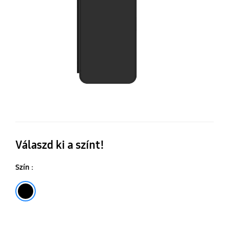
A
Wa
Fli
to
Válaszd ki a színt!
Szín :
Fekete