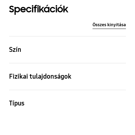
Specifikációk
Összes kinyitása
Szín
Fekete
Fizikai tulajdonságok
Méret (Szé x Ma x Mé)
Súly
44 x 59 x 12 mm
16 g
Típus
SmartTag2 Anymode
szíjas tok