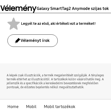
Vélemény
Galaxy SmartTag2 Anymode szíjas tok
Legyél te az első, aki értékeli ezt a terméket!
Véleményt írok
bazaarvoice Certification Label
A képek csak illusztrációk, a termék megjelenítését szolgálják. A tényleges
termék eltérhet az illusztrációtól. A tartozékok külön vásárolhatók meg. A
jellemzők és a specifikációk a kereskedelmi bevezetésnek megfelelően
pontosak, de előzetes bejelentés nélkül megváltoztathatók.
Home
Mobil
Mobil tartozékok