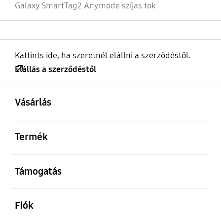
Galaxy SmartTag2 Anymode szíjas tok
Kattints ide, ha szeretnél elállni a szerződéstől.
Elállás a szerződéstől
kinyitás
Footer Navigation
Vásárlás
kinyitás
Termék
kinyitás
Támogatás
kinyitás
Fiók