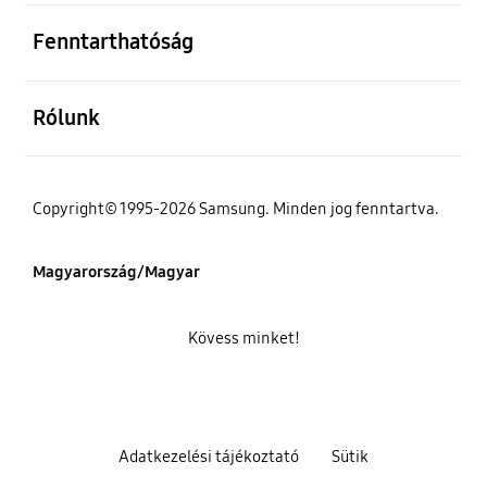
kinyitás
Fenntarthatóság
kinyitás
Rólunk
Copyright© 1995-2026 Samsung. Minden jog fenntartva.
Magyarország/Magyar
Kövess minket!
Adatkezelési tájékoztató
Sütik