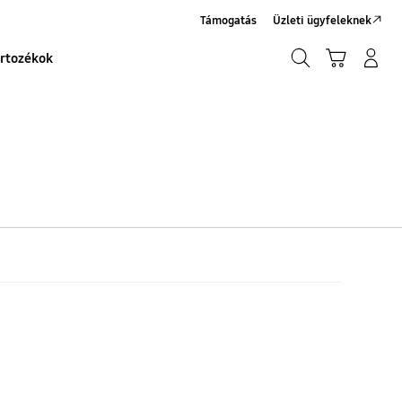
Támogatás
Üzleti ügyfeleknek
Keresés
Kosár
Bejelentkezés/Regisztráció
rtozékok
Keresés
ós
y
al