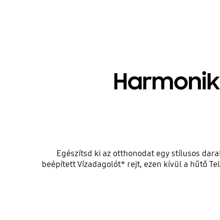
Harmoniku
Egészítsd ki az otthonodat egy stílusos dar
beépített Vízadagolót* rejt, ezen kívül a hűtő Te