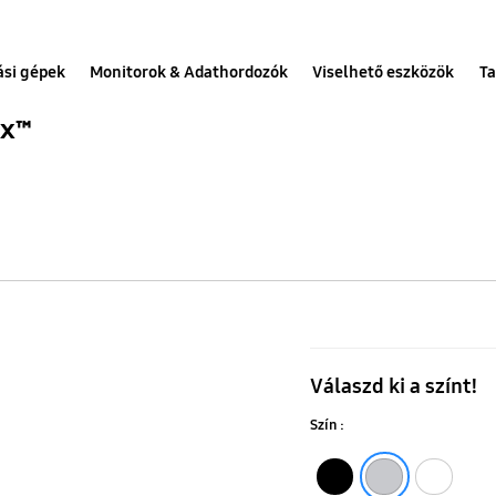
ási gépek
Monitorok & Adathordozók
Viselhető eszközök
Ta
ax™
Alulfagyaszt
hűtőszekrén
Válaszd ki a színt!
SpaceMax™
Szín :
technológiáv
340
Fekete
Fehér
Titánium Ezüst