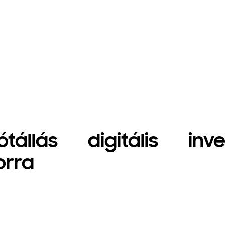
állás digitális inve
orra