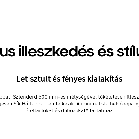
s illeszkedés és stíl
Letisztult és fényes kialakítás
abbal! Sztenderd 600 mm-es mélységével tökéletesen illesz
ljesen Sík Hátlappal rendelkezik. A minimalista belső egy rejt
ételtartókat és dobozokat* tartalmaz.