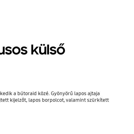
usos külső
kedik a bútoraid közé. Gyönyörű lapos ajtaja
ett kijelzőt, lapos borpolcot, valamint szürkített