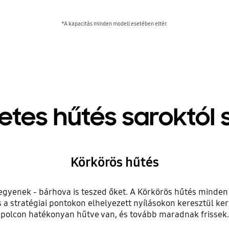
*A kapacitás minden modell esetében eltér.
etes hűtés saroktól 
Körkörös hűtés
egyenek - bárhova is teszed őket. A Körkörös hűtés minden 
s a stratégiai pontokon elhelyezett nyílásokon keresztül ke
polcon hatékonyan hűtve van, és tovább maradnak frissek.