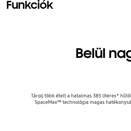
Funkciók
Belül na
Tárolj több ételt a hatalmas 385 literes* hű
SpaceMax™ technológia magas hatékonyságú 