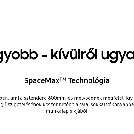
gyobb - kívülről ug
SpaceMax™ Technológia
tőben, ami a sztenderd 600mm-es mélységnek megfelel, így t
szigetelésének köszönhetően a falai sokkal vékonyabbak.
munkalap síkjából.