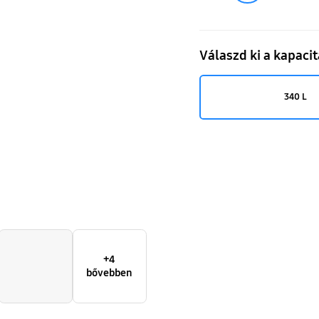
L
Válaszd ki a kapacit
340 L
+4
bővebben