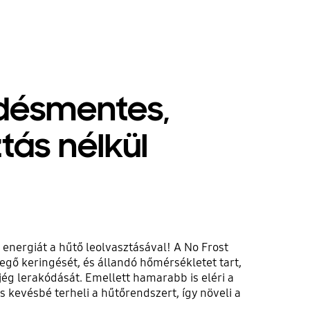
désmentes,
tás nélkül
s energiát a hűtő leolvasztásával! A No Frost
vegő keringését, és állandó hőmérsékletet tart,
ég lerakódását. Emellett hamarabb is eléri a
s kevésbé terheli a hűtőrendszert, így növeli a