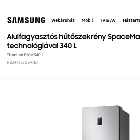
Skip
to
content
Webáruház
Mobil
TV & AV
Háztart
Alulfagyasztós hűtőszekrény SpaceM
technológiával 340 L
Titánium Ezüst
340 L
RB34T672DSA/EF