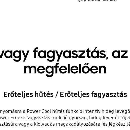
vagy fagyasztás, az
megfelelően
Erőteljes hűtés / Erőteljes fagyasztás
yomásra a Power Cool hűtés funkció intenzív hideg levegő
Power Freeze fagyasztás funkció gyorsan, hideg levegőt fúj 
ztására vagy a kiolvadás megakadályozására, és jégkészíté