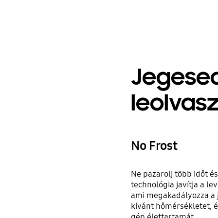
Jegese
leolvasz
No Frost
Ne pazarolj több időt é
technológia javítja a le
ami megakadályozza a j
kívánt hőmérsékletet, é
gép élettartamát.