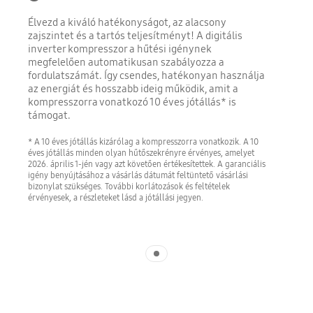
Élvezd a kiváló hatékonyságot, az alacsony
zajszintet és a tartós teljesítményt! A digitális
inverter kompresszor a hűtési igénynek
megfelelően automatikusan szabályozza a
fordulatszámát. Így csendes, hatékonyan használja
az energiát és hosszabb ideig működik, amit a
kompresszorra vonatkozó 10 éves jótállás* is
támogat.
* A 10 éves jótállás kizárólag a kompresszorra vonatkozik. A 10
éves jótállás minden olyan hűtőszekrényre érvényes, amelyet
2026. április 1-jén vagy azt követően értékesítettek. A garanciális
igény benyújtásához a vásárlás dátumát feltüntető vásárlási
bizonylat szükséges. További korlátozások és feltételek
érvényesek, a részleteket lásd a jótállási jegyen.
Indicator 1