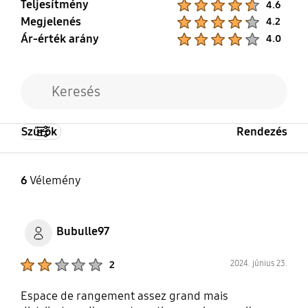
Teljesítmény
4.6
Megjelenés
Product Ratings :
4.2
Ár-érték arány
Product Ratings :
4.0
Szűrők
Rendezés
6
Vélemény
Bubulle97
Product Ratings :
2024. június 23.
2
Espace de rangement assez grand mais