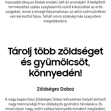
hosszabb ideig az ételek eredeti ízét és aromáját! A beépített
természetes szálas szagtalanító szűrő kiküszöböli az erős
szagokat, mivel a levegő folyamatosan az aktív szénszűrőkön
van keresztül fújva. Tehát nincs szükség más szag elleni
megoldásokra.
Tárolj több zöldséget
és gyümölcsöt,
könnyedén!
Zöldséges Doboz
A nagy kapacitású Zöldséges Doboz kényelmes helyet biztosít
nagy mennyiségű friss zöldség és gyümölcs tárolására. És
mivel olyan nagy, ezért sokkal könnyebb mindent megtalálni,