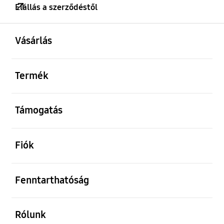
Elállás a szerződéstől
kinyitás
Footer Navigation
Vásárlás
kinyitás
Termék
kinyitás
Támogatás
kinyitás
Fiók
kinyitás
Fenntarthatóság
kinyitás
Rólunk