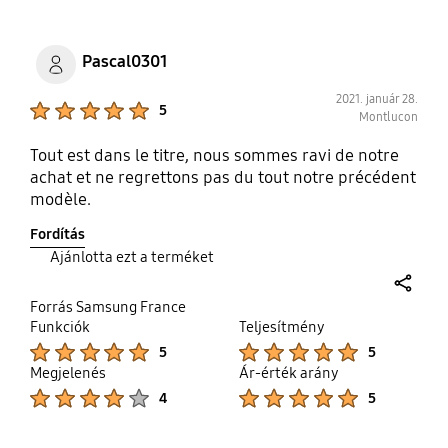
Pascal0301
2021. január 28.
Product Ratings :
5
Montlucon
Tout est dans le titre, nous sommes ravi de notre
achat et ne regrettons pas du tout notre précédent
modèle.
Fordítás
Ajánlotta ezt a terméket
share
Forrás Samsung France
Funkciók
Teljesítmény
Product Ratings :
Product Ratings :
5
5
Megjelenés
Ár-érték arány
Product Ratings :
Product Ratings :
4
5