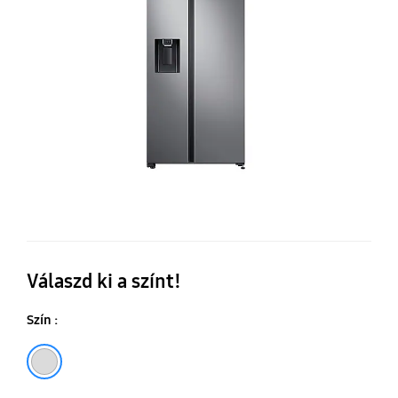
kö
hű
te
61
L
Válaszd ki a színt!
Szín :
Ezüst