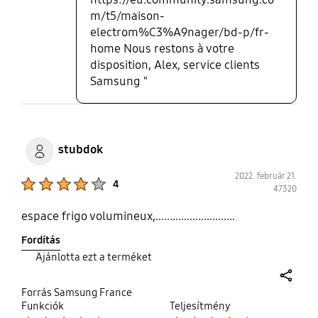
m/t5/maison-
electrom%C3%A9nager/bd-p/fr-
home Nous restons à votre
disposition, Alex, service clients
Samsung "
stubdok
2022. február 21.
Product Ratings :
4
47320
espace frigo volumineux,............................
Fordítás
Ajánlotta ezt a terméket
share
Forrás Samsung France
Funkciók
Teljesítmény
Product Ratings :
Product Ratings :