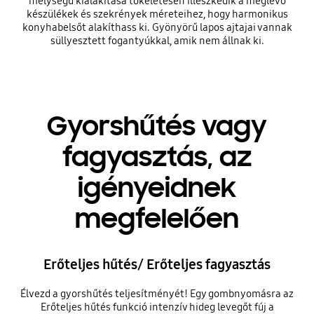
mélységű kialakítása tökéletesen illeszkedik a meglévő
készülékek és szekrények méreteihez, hogy harmonikus
konyhabelsőt alakíthass ki. Gyönyörű lapos ajtajai vannak
süllyesztett fogantyúkkal, amik nem állnak ki.
Gyorshűtés vagy
fagyasztás, az
igényeidnek
megfelelően
Erőteljes hűtés/ Erőteljes fagyasztás
Élvezd a gyorshűtés teljesítményét! Egy gombnyomásra az
Erőteljes hűtés funkció intenzív hideg levegőt fúj a