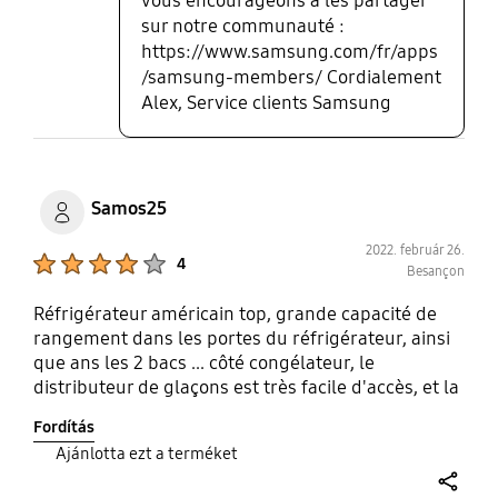
vous encourageons à les partager
sur notre communauté :
https://www.samsung.com/fr/apps
/samsung-members/ Cordialement
Alex, Service clients Samsung
Samos25
2022. február 26.
Product Ratings :
4
Besançon
Réfrigérateur américain top, grande capacité de
rangement dans les portes du réfrigérateur, ainsi
que ans les 2 bacs ... côté congélateur, le
distributeur de glaçons est très facile d'accès, et la
capacité de rangement est également très
Fordítás
bonne...le seul petit bémol, c'est que l'eau qui sort
Ajánlotta ezt a terméket
du distributeur n'est à mon goût pas assez
"froide"...elle reste fraîche...a voir quand il fera