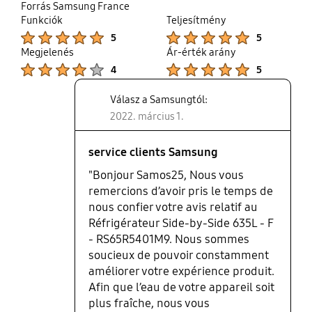
share
chaud...le design dans son ensemble est top, mais
Forrás Samsung France
Funkciók
Teljesítmény
"salissant"...les traces de doigts des enfants se
Product Ratings :
Product Ratings :
remarquent facilement !!! Je le trouve également
5
5
très silencieux, par rapport à mon ancien LG
Megjelenés
Ár-érték arány
(16ans), même si il fait un peu de bruit lorsque les
Product Ratings :
Product Ratings :
4
5
glaçons se font...
Válasz a Samsungtól:
2022. március 1.
service clients Samsung
"Bonjour Samos25, Nous vous
remercions d’avoir pris le temps de
nous confier votre avis relatif au
Réfrigérateur Side-by-Side 635L - F
- RS65R5401M9. Nous sommes
soucieux de pouvoir constamment
améliorer votre expérience produit.
Afin que l’eau de votre appareil soit
plus fraîche, nous vous