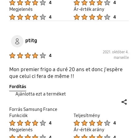
4
4
Megjelenés
Ár-érték arány
Product Ratings :
Product Ratings :
4
4
ptitg
2021. október 4.
Product Ratings :
4
marseille
Mon premier frigo a duré 20 ans et donc j'espère
que celui ci fera de même !!
Fordítás
Ajánlotta ezt a terméket
share
Forrás Samsung France
Funkciók
Teljesítmény
Product Ratings :
Product Ratings :
4
4
Megjelenés
Ár-érték arány
Product Ratings :
Product Ratings :
4
4