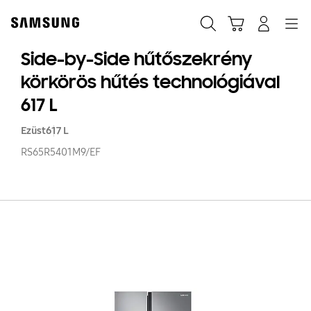
Skip
to
Keresés
Kosár
Bejelentkezés
Navigation
content
Side-by-Side hűtőszekrény
körkörös hűtés technológiával
617 L
Ezüst
617 L
RS65R5401M9/EF
Si
by
Si
hű