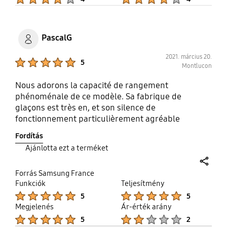
PascalG
2021. március 20.
Product Ratings :
5
Montlucon
Nous adorons la capacité de rangement
phénoménale de ce modèle. Sa fabrique de
glaçons est très en, et son silence de
fonctionnement particulièrement agréable
Fordítás
Ajánlotta ezt a terméket
share
Forrás Samsung France
Funkciók
Teljesítmény
Product Ratings :
Product Ratings :
5
5
Megjelenés
Ár-érték arány
Product Ratings :
Product Ratings :
5
2