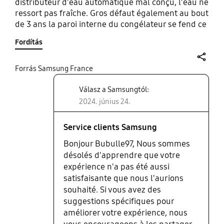
distributeur d'eau automatique mal conçu, l'eau ne
ressort pas fraîche. Gros défaut également au bout
de 3 ans la paroi interne du congélateur se fend ce
qui est irréparable. Ces produits sont donc à
Fordítás
éviter!
share
Forrás Samsung France
Válasz a Samsungtól:
2024. június 24.
Service clients Samsung
Bonjour Bubulle97, Nous sommes
désolés d'apprendre que votre
expérience n'a pas été aussi
satisfaisante que nous l'aurions
souhaité. Si vous avez des
suggestions spécifiques pour
améliorer votre expérience, nous