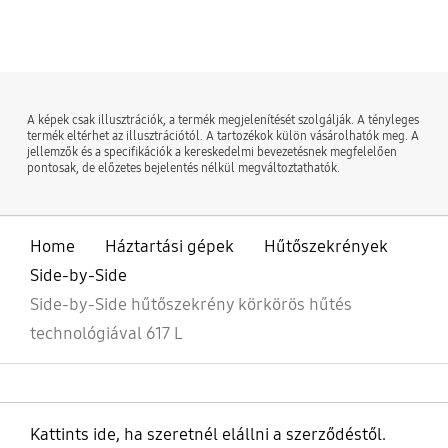
bazaarvoice Certification Label
A képek csak illusztrációk, a termék megjelenítését szolgálják. A tényleges
termék eltérhet az illusztrációtól. A tartozékok külön vásárolhatók meg. A
jellemzők és a specifikációk a kereskedelmi bevezetésnek megfelelően
pontosak, de előzetes bejelentés nélkül megváltoztathatók.
Home
Háztartási gépek
Hűtőszekrények
Side-by-Side
Side-by-Side hűtőszekrény körkörös hűtés
technológiával 617 L
Kattints ide, ha szeretnél elállni a szerződéstől.