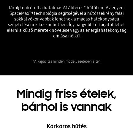
Tárolj több ételt a hatalmas 617 literes* hűtőben! Az egyedi
SpaceMax™ technológia segítségével a hűtőszekrény falai
sokkal vékonyabbak lehetnek a magas hatékonyságú
szigetelésének köszönhetően. Így nagyobb térfogatot lehet
elérni a külső méretek növelése vagy az energiahatékonyság
romlása nélkül.
*A kapacitás minden modell esetében eltér.
Mindig friss ételek,
bárhol is vannak
Körkörös hűtés