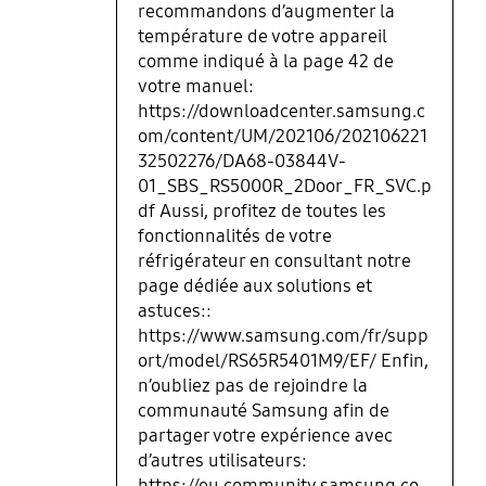
recommandons d’augmenter la
température de votre appareil
comme indiqué à la page 42 de
votre manuel:
https://downloadcenter.samsung.c
om/content/UM/202106/202106221
32502276/DA68-03844V-
01_SBS_RS5000R_2Door_FR_SVC.p
df Aussi, profitez de toutes les
fonctionnalités de votre
réfrigérateur en consultant notre
page dédiée aux solutions et
astuces::
https://www.samsung.com/fr/supp
ort/model/RS65R5401M9/EF/ Enfin,
n’oubliez pas de rejoindre la
communauté Samsung afin de
partager votre expérience avec
d’autres utilisateurs:
https://eu.community.samsung.co