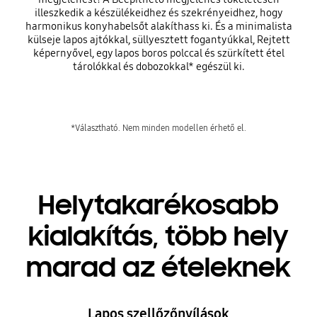
illeszkedik a készülékeidhez és szekrényeidhez, hogy
harmonikus konyhabelsőt alakíthass ki. És a minimalista
külseje lapos ajtókkal, süllyesztett fogantyúkkal, Rejtett
képernyővel, egy lapos boros polccal és szürkített étel
tárolókkal és dobozokkal* egészül ki.
*Választható. Nem minden modellen érhető el.
Helytakarékosabb
kialakítás, több hely
marad az ételeknek
Lapos szellőzőnyílások