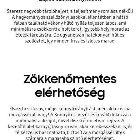
Szerezz nagyobb tárolóhelyet, a teljesítmény romlása nélkül!
A hagyományos szellőzőnyílásokkal ellentétben a hátsó
falban található vékony hűtő nyílás teljesen lapos, ami
minimálisra csökkenti a holt teret, így több hely marad az
ételek tárolására. De ugyanolyan hatékonyan hűt és
szellőztet, így minden friss és ízletes marad.
Zökkenőmentes
elérhetőség
Élvezd a stílusos, mégis könnyű irányítást, még akkor is, ha
mozgássérült vagy! A Könnyített vezérlés tovább fokozza a
minimalista dizájnt, mivel diszkréten el van rejtve. A
kezelőfelület karnyújtásnyira van, akár kerekesszékkel is, és
félkézzel is használható, biztosítva a mozgássérültek
számára a magasabb szintű elérhetőséget.