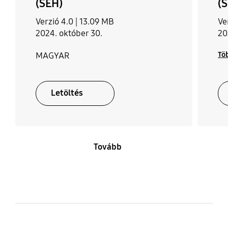
(SEH)
(
Verzió 4.0 |
13.09 MB
Ve
2024. október 30.
20
Tö
MAGYAR
Letöltés
Tovább