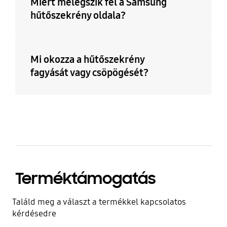
Miért melegszik fel a Samsung
hűtőszekrény oldala?
Mi okozza a hűtőszekrény
fagyását vagy csöpögését?
Terméktámogatás
Találd meg a választ a termékkel kapcsolatos
kérdésedre