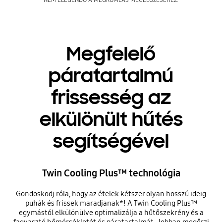
Megfelelő
páratartalmú
frissesség az
elkülönült hűtés
segítségével
Twin Cooling Plus™ technológia
Gondoskodj róla, hogy az ételek kétszer olyan hosszú ideig
puhák és frissek maradjanak*! A Twin Cooling Plus™
egymástól elkülönülve optimalizálja a hűtőszekrény és a