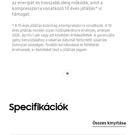
az energiát és hosszabb ideig működik, amit a
kompresszorra vonatkozó 10 éves jótállás* is
támogat.
* A 10 éves jótállás kizárólag a kompresszorra vonatkozik. A 10
éves jótállás minden olyan hűtőszekrényre érvényes, amelyet
2026. április 1-jén vagy azt követően értékesítettek. A garanciális
igény benyújtásához a vásárlás dátumát feltüntető vásárlási
bizonylat szükséges. További korlátozások és feltételek
érvényesek, a részleteket lásd a jótállási jegyen.
Indicator 1
Specifikációk
Összes kinyitása