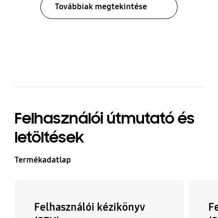
Továbbiak megtekintése
bazaarvoice Certification Label
Felhasználói útmutató és
letöltések
Termékadatlap
Felhasználói kézikönyv
F