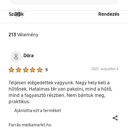
Szűrők
Rendezés
213
Vélemény
Dóra
Product Ratings :
2023. augusztus 6.
5
Teljesen elégedettek vagyunk. Nagy hely kell a
hűtőnek. Hatalmas tér van pakolni, mind a hűtő,
mind a fagyasztó részben. Nem bántuk meg,
praktikus.
Ajánlotta ezt a terméket
share
Forrás mediamarkt.hu