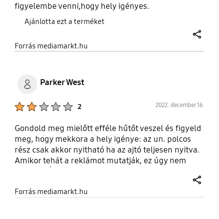
figyelembe venni,hogy hely igényes.
Ajánlotta ezt a terméket
share
Forrás mediamarkt.hu
Parker West
Product Ratings :
2022. december 16.
2
Gondold meg mielőtt efféle hűtőt veszel és figyeld
meg, hogy mekkora a hely igénye: az un. polcos
rész csak akkor nyitható ha az ajtó teljesen nyitva.
Amikor tehát a reklámot mutatják, ez úgy nem
derül ki. Ám amikor haza ér, ráébredsz, hogy ez
pont dupla széles helyet igényel. Nekem egy
share
Forrás mediamarkt.hu
hatalmas csalódás de ez minden gyártó esetében
ilyen. ezért inkább vegyél két hűtőt, alacsonyabb
energia fogyasztás és ha egyik kifeküdne, ott a