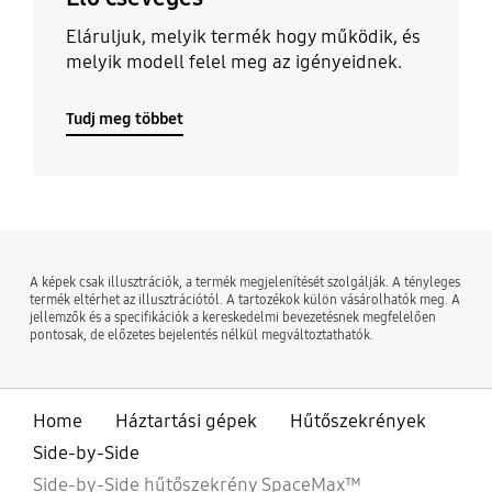
Eláruljuk, melyik termék hogy működik, és
melyik modell felel meg az igényeidnek.
Tudj meg többet
A képek csak illusztrációk, a termék megjelenítését szolgálják. A tényleges
termék eltérhet az illusztrációtól. A tartozékok külön vásárolhatók meg. A
jellemzők és a specifikációk a kereskedelmi bevezetésnek megfelelően
pontosak, de előzetes bejelentés nélkül megváltoztathatók.
Home
Háztartási gépek
Hűtőszekrények
Side-by-Side
Side-by-Side hűtőszekrény SpaceMax™