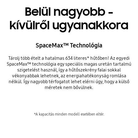
Belül nagyobb -
kívülről ugyanakkora
SpaceMax™ Technológia
Tárolj több ételt a hatalmas 634 literes* hűtőben! Az egyedi
SpaceMax™ technológia egy speciális magas uretán tartalmú
szigetelést használ, így a hűtőszekrény falai sokkal
vékonyabbak lehetnek, az energiahatékonyság romlása
nélkül. Így nagyobb térfogatot lehet elérni úgy, hogy a külső
méretek nem bővülnek.
*A kapacitás minden modell esetében eltér.