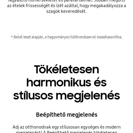
fagyasztó hőmérsékletét és páratartalmát. Jobban megőrzi
az ételek frissességét és ízét azáltal, hogy megakadályozza a
szagok keveredését.
* Belső teszt alapján, a hagyományos hűtőrendszerrel összehasonlítva.
Tökéletesen
harmonikus és
stílusos megjelenés
Beépíthető megjelenés
Adj az otthonodnak egy stílusosan egységes és modern
megjelenést! A Beépíthető megjelenés tökéletesen