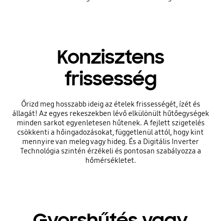
Konzisztens
frissesség
Őrizd meg hosszabb ideig az ételek frissességét, ízét és
állagát! Az egyes rekeszekben lévő elkülönült hűtőegységek
minden sarkot egyenletesen hűtenek. A fejlett szigetelés
csökkenti a hőingadozásokat, függetlenül attól, hogy kint
mennyire van meleg vagy hideg. És a Digitális Inverter
Technológia szintén érzékeli és pontosan szabályozza a
hőmérsékletet.
Gyorshűtés vagy