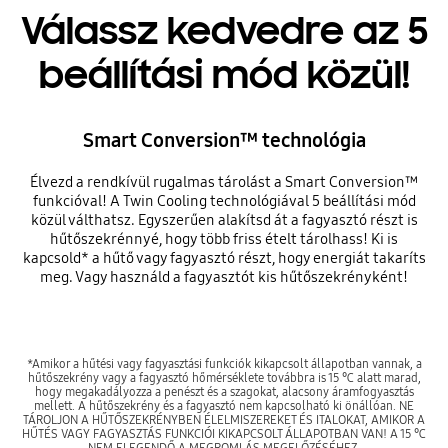
Válassz kedvedre az 5
beállítási mód közül!
Smart Conversion™ technológia
Élvezd a rendkívül rugalmas tárolást a Smart Conversion™
funkcióval! A Twin Cooling technológiával 5 beállítási mód
közül válthatsz. Egyszerűen alakítsd át a fagyasztó részt is
hűtőszekrénnyé, hogy több friss ételt tárolhass! Ki is
kapcsold* a hűtő vagy fagyasztó részt, hogy energiát takaríts
meg. Vagy használd a fagyasztót kis hűtőszekrényként!
*Amikor a hűtési vagy fagyasztási funkciók kikapcsolt állapotban vannak, a
hűtőszekrény vagy a fagyasztó hőmérséklete továbbra is 15 ℃ alatt marad,
hogy megakadályozza a penészt és a szagokat, alacsony áramfogyasztás
mellett. A hűtőszekrény és a fagyasztó nem kapcsolható ki önállóan. NE
TÁROLJON A HŰTŐSZEKRÉNYBEN ÉLELMISZEREKET ÉS ITALOKAT, AMIKOR A
HŰTÉS VAGY FAGYASZTÁS FUNKCIÓI KIKAPCSOLT ÁLLAPOTBAN VAN! A 15 ℃
NEM ELEGENDŐ A MEGROMLÁS MEGELŐZÉSÉHEZ.