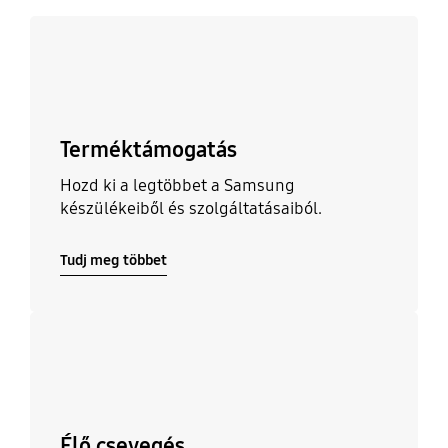
Tudj meg többet
Terméktámogatás
Hozd ki a legtöbbet a Samsung
készülékeiből és szolgáltatásaiból.
Tudj meg többet
Tudj meg többet
Élő csevegés