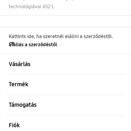
technológiával 652 L
Kattints ide, ha szeretnél elállni a szerződéstől.
Elállás a szerződéstől
kinyitás
Footer Navigation
Vásárlás
kinyitás
Termék
kinyitás
Támogatás
kinyitás
Fiók