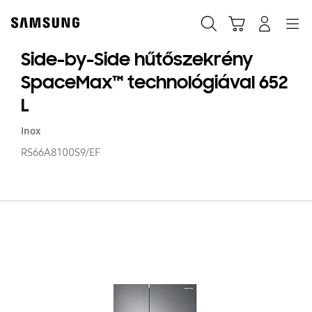
Skip
to
Keresés
Kosár
Bejelentkezés
Navigation
content
Side-by-Side hűtőszekrény
SpaceMax™ technológiával 652
L
Inox
RS66A8100S9/EF
Si
by
Si
hű