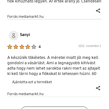
fiók kihúzható legyen. Ár érték arány jó. Csendesen
üzemel.
share
Forrás mediamarkt.hu
Sanyi
Product Ratings :
2022. november 2.
4
A készülék tökéletes. A méretei miatt jól meg kell
gondolni a vásárlást. Ami a legnagyobb kihívást
adta hogy nem lehet sarokba rakni mert az ajtajait
ki kell tárni hogy a fiókokat ki lehessen húzni. 60
cm mély szekrények elférnek mellette akkor arra
Ajánlotta ezt a terméket
még rá tudnak nyílni az ajtók. Természetesen kilóg
a síkból! A fagyasztó mellett legalább 40 cm
share
Forrás mediamarkt.hu
széles a hűtő része mellett legalább 60 cm széles
hely vagy szekrény kell a kinyitáshoz.. 120 kg os
súlya miatt is meggondolandó.