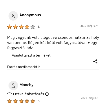
Anonymous
Product Ratings :
2023. május 25.
4
Meg vagyunk vele elégedve csendes hatalmas hely
van benne. Régen két hűtő volt fagyasztóval + egy
fagyasztó láda.
Ajánlotta ezt a terméket
share
Forrás mediamarkt.hu
Monchy
Értékelésösztönzés
Open Tooltip Layer
2023. május 8.
Product Ratings :
5