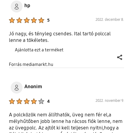
másik. Ja: Árban pedig 45% megtakarítás.
hp
Product Ratings :
2022. december 8.
5
Jó nagy, és tényleg csendes. Ital tartó polccal
lenne a tökéletes.
Ajánlotta ezt a terméket
share
Forrás mediamarkt.hu
Anonim
Product Ratings :
2022. november 9.
4
A polcközök nem állíthatók, üveg nem fér el,a
mélyhűtőben jobb lenne ha rácsos fiók lenne, nem
az üvegpolc. Az ajtót ki kell teljesen nyitni,hogy a