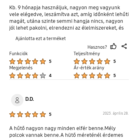
Kb. 9 hónapja használjuk, nagyon meg vagyunk
vele elégedve, leszámítva azt, amíg időnként lehűti
magát, utána szinte semmi hangja nincs, nagyon
jól lehet pakolni, elrendezni az élelmiszereket, és
sokkal tovább maradnak frissek a zöldségek és
Ajánlotta ezt a terméket
gyümölcsök, mint az eddigi hűtőinkben. Nem kell
Hasznos?
leolvasztani, ami nagyon nagy segítség, nagyon
thumb
share
Funkciók
Teljesítmény
sok élelmiszer és ital belefér, nagyon jó választás
up
Product Ratings :
Product Ratings :
5
5
volt. Hátrányként annyit tudnék mondani, hogy a
Megjelenés
Ár-érték arány
hőmérsékletkijelző/szabályzó kár hogy belül van,
Product Ratings :
Product Ratings :
jobb lett volna ha kinn látható a hűtőn. Így ahhoz
4
5
hogy állítsunk rajta ki kell nyitni. Kár hogy nincs
benne az a hullámos fekvő üdítőtároló rács ami
másfajta hűtőkben van.
D.D.
Product Ratings :
2023. április 28.
5
A hűtő nagyon nagy minden elfér benne.Mély
polcok vannak benne.A hütő méreténél érdemes