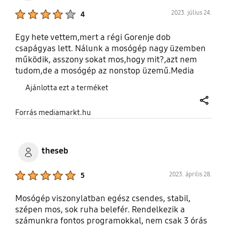
Product Ratings :
2023. július 24.
4
Egy hete vettem,mert a régi Gorenje dob
csapágyas lett. Nálunk a mosógép nagy üzemben
működik, asszony sokat mos,hogy mit?,azt nem
tudom,de a mosógép az nonstop üzemű.Media
Markt van vettük 170 pénzt kértek érte.(szállítás+10
Ajánlotta ezt a terméket
ezer 5- éves gari extra +37 ezer, beüzemelés+10
ezer lett volna. Ezeket nem kértük) Sok videót
share
Forrás mediamarkt.hu
néztem, és amire kíváncsi voltam nagyon,hogy
mennyire jól mos, és mennyire mozog a mosógép .
theseb
Product Ratings :
2023. április 28.
5
Mosógép viszonylatban egész csendes, stabil,
szépen mos, sok ruha belefér. Rendelkezik a
számunkra fontos programokkal, nem csak 3 órás