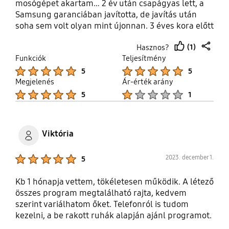
mosógépet akartam… 2 év után csapágyas lett, a
Samsung garanciában javította, de javítás után
soha sem volt olyan mint újonnan. 3 éves kora előtt
újra csapágyas lett + leszakadt egy
(1)
Hasznos?
lengéscsillapító. Senkinek nem ajánlom.
thumb
share
Funkciók
Teljesítmény
up
Product Ratings :
Product Ratings :
5
5
Megjelenés
Ár-érték arány
Product Ratings :
Product Ratings :
5
1
Viktória
Product Ratings :
2023. december 1.
5
Kb 1 hónapja vettem, tökéletesen működik. A létező
összes program megtalálható rajta, kedvem
szerint variálhatom őket. Telefonról is tudom
kezelni, a be rakott ruhák alapján ajánl programot.
A kis ablak is nagyon pozitív és hasznos.