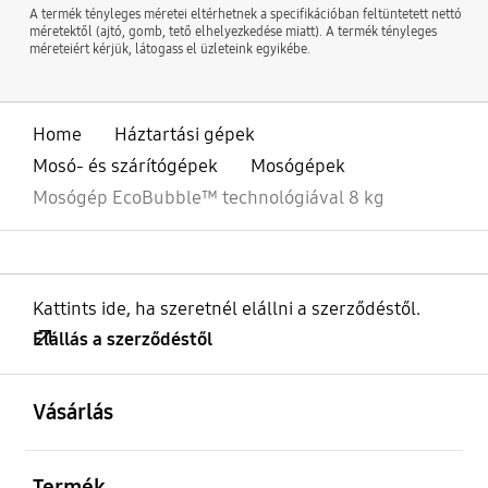
A termék tényleges méretei eltérhetnek a specifikációban feltüntetett nettó
méretektől (ajtó, gomb, tető elhelyezkedése miatt). A termék tényleges
méreteiért kérjük, látogass el üzleteink egyikébe.
Home
Háztartási gépek
Mosó- és szárítógépek
Mosógépek
Mosógép EcoBubble™ technológiával 8 kg
Kattints ide, ha szeretnél elállni a szerződéstől.
Elállás a szerződéstől
kinyitás
Footer Navigation
Vásárlás
kinyitás
Termék