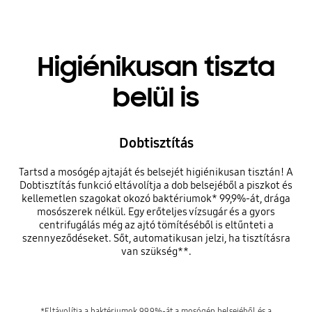
Higiénikusan tiszta
belül is
Dobtisztítás
Tartsd a mosógép ajtaját és belsejét higiénikusan tisztán! A
Dobtisztítás funkció eltávolítja a dob belsejéből a piszkot és
kellemetlen szagokat okozó baktériumok* 99,9%-át, drága
mosószerek nélkül. Egy erőteljes vízsugár és a gyors
centrifugálás még az ajtó tömítéséből is eltűnteti a
szennyeződéseket. Sőt, automatikusan jelzi, ha tisztításra
van szükség**.
*Eltávolítja a baktériumok 99,9%-át a mosógép belsejéből és a