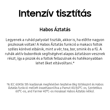
Intenzív tisztítás
Habos Áztatás
Legyenek a ruhád patyolat tiszták, akkor is, ha előtte nagyon
piszkosak voltak! A Habos Áztatás funkció a makacs foltok
széles körével elbánik, mint a vér, tea, bor, smink és a fű. A
ruhák aktív buborékok segítségével alapos áztatáson vesznek
részt, így a piszok és a foltok fellazulnak és hatékonyabban
lehet őket eltávolítani.*
*A IEC 60456 5th kiadásnak megfelelően tesztelve 8kg töltésszint és Habos
Áztatás funkció mellett összehasonlítva a Pamut 40/60°C-os, Szintetikus
60°C-os, and Farmer 40°C-os mosással Habos Áztatás nélkül.