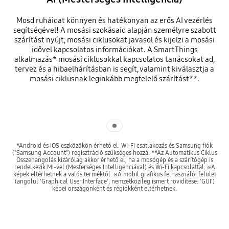
Mosd ruháidat könnyen és hatékonyan az erős AI vezérlés
segítségével! A mosási szokásaid alapján személyre szabott
szárítást nyújt, mosási ciklusokat javasol és kijelzi a mosási
idővel kapcsolatos információkat. A SmartThings
alkalmazás* mosási ciklusokkal kapcsolatos tanácsokat ad,
tervez és a hibaelhárításban is segít, valamint kiválasztja a
mosási ciklusnak leginkább megfelelő szárítást**.
Indicator 1
*Android és iOS eszközökön érhető el. Wi-Fi csatlakozás és Samsung fiók
("Samsung Account") regisztráció szükséges hozzá. **Az Automatikus Ciklus
Összehangolás kizárólag akkor érhető el, ha a mosógép és a szárítógép is
rendelkezik MI-vel (Mesterséges Intelligenciával) és Wi-Fi kapcsolattal. ※A
képek eltérhetnek a valós terméktől. ※A mobil grafikus felhasználói felület
(angolul 'Graphical User Interface'; nemzetközileg ismert rövidítése: 'GUI')
képei országonként és régiókként eltérhetnek.