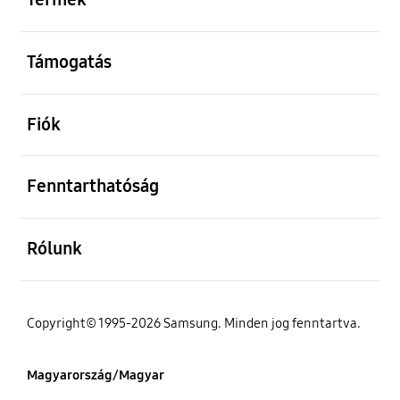
kinyitás
Támogatás
kinyitás
Fiók
kinyitás
Fenntarthatóság
kinyitás
Rólunk
Copyright© 1995-2026 Samsung. Minden jog fenntartva.
Magyarország/Magyar