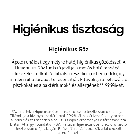
Higiénikus tisztaság
Higiénikus Gőz
Ápold ruháidat egy mélyre ható, higiénikus gőzöléssel! A
Higiénikus Gőz funkció javítja a mosás hatékonságát,
előkezelés nélkül. A dob alsó részéből gőzt engedi ki, így
minden ruhadarabot teljesen átjár. Eltávolítja a beleszáradt
piszkokat és a baktériumok* és allergének** 99.9%-át.
*Az Intertek a Higiénikus Gőz funkcióról szóló tesztbeszámoló alapján.
Eltávolítja a bizonyos baktériumok 99.9%-át beleértve a Staphylococcus
aureus-t és az Escherichia coli-t. Az egyes eredmények eltérhetnek. **A
British Allergy Foundation (BAF) által a Higiénikus Gőz funkcióról szóló
tesztbeszámolója alapján. Eltávolítja a házi poratkák által okozott
allergéneket.