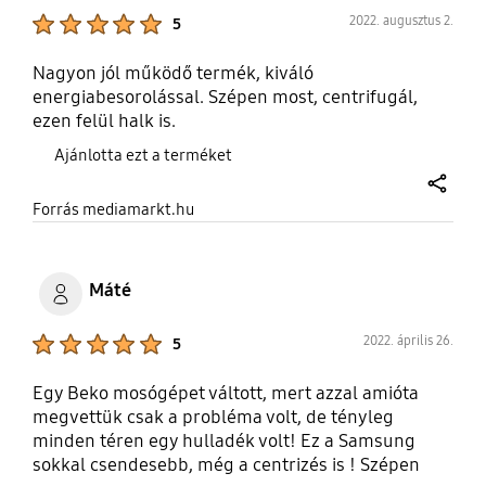
Product Ratings :
2022. augusztus 2.
5
Nagyon jól működő termék, kiváló
energiabesorolással. Szépen most, centrifugál,
ezen felül halk is.
Ajánlotta ezt a terméket
share
Forrás mediamarkt.hu
Máté
Product Ratings :
2022. április 26.
5
Egy Beko mosógépet váltott, mert azzal amióta
megvettük csak a probléma volt, de tényleg
minden téren egy hulladék volt! Ez a Samsung
sokkal csendesebb, még a centrizés is ! Szépen