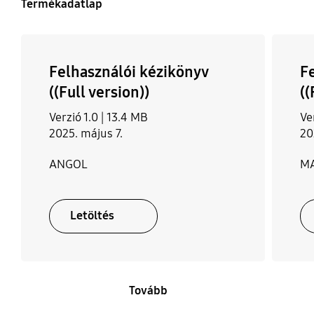
Termékadatlap
Felhasználói kézikönyv
F
((Full version))
((
Verzió 1.0 |
13.4 MB
Ve
2025. május 7.
20
ANGOL
M
Letöltés
Tovább