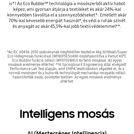
is*! Az Eco Bubble™ technológia a mosószerből aktív habot
képez, ami gyorsan átjárja a textileket és akár 24%-kal
könnyebben távolítja el a szennyeződéseket*. Emellett akár
70%-kal kevesebb energiát használ*, és védi a ruhák színét
és anyagát az akár 45,5%-kal jobb textil védelemmel**.
*Az IEC 60456-2010 szabványnak megfelelően tesztelve 4kg töltéssel/Super
Eco Hidegmosás funkcióval (WF80F5E5U4W) összehasonlítva a Pamut 40°C
Eco Bubble funkció nélkül (WF0702WKU) történő mosással. Az egyes
mosások eredménye eltérhet. **A Springboard Engineering által elvégzett
Performance Lab Test alapján, amit EMPA tesztcsíkokon végeztek el, és a
normál mosószert és a buborék technológiát mechanikai mozgatás nélkül
hasonlították össze, poliészter textilen. Az egyes mosások eredménye
eltérhet.
Intelligens mosás
AI (Mesterséges Intelligencia)