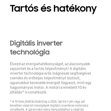
Tartós és hatékony
Digitális inverter
technológia
Élvezd az energiahatékonyságot, az alacsonyabb
zajszintet és a tartós teljesítményt! A digitális
inverter technológia erős mágnesek segítségével
csendes és erőteljes teljesítményt biztosít,
ugyanakkor kevesebb energiát fogyaszt, mint egy
hagyományos motor. A motorra emellett 10 év
jótállás* is vonatkozik.
* A 10 éves jótállás kizárólag a 2026. április 1-jén vagy azt
követően vásárolt mosógépek digitális inverteres motorjára
vonatkozik. A garanciális igény benyújtásához a vásárlás