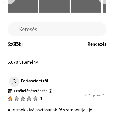
Igen
Nem
Pólók
Csendes Mosás
VRT
Igen
Igen
Nem
Szintetikus anyagok
Törölközők
Szűrők
Rendezés
Igen
Igen
5,070
Vélemény
Gyapjú
Igen
Feriaszigetről
Értékelésösztönzés
Open Tooltip Layer
2024. január 23.
Product Ratings :
1
A termék kiválasztásának fő szempontjai: jó