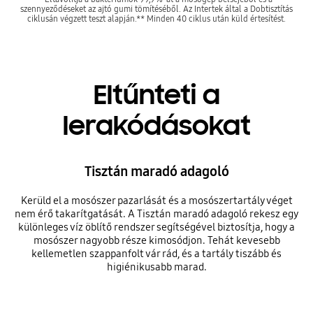
szennyeződéseket az ajtó gumi tömítéséből. Az Intertek által a Dobtisztítás
ciklusán végzett teszt alapján.** Minden 40 ciklus után küld értesítést.
Eltűnteti a
lerakódásokat
Tisztán maradó adagoló
Kerüld el a mosószer pazarlását és a mosószertartály véget
nem érő takarítgatását. A Tisztán maradó adagoló rekesz egy
különleges víz öblítő rendszer segítségével biztosítja, hogy a
mosószer nagyobb része kimosódjon. Tehát kevesebb
kellemetlen szappanfolt vár rád, és a tartály tiszább és
higiénikusabb marad.