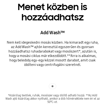
Menet közben is
hozzáadhatsz
Add Wash™
Nem kell idegeskedni mosás közben. Ha kimaradt egy ruha,
az Add Wash™ ajtón keresztül egyszerűen és gyorsan
hozzáadhatsz ruhadarabokat vagy mosószert*, azután is,
hogy a mosási ciklus már elkezdődött.**Arra is alkalmas,
hogy beledobj egy-egy kézzel mosott darabot, amit csak
öblíteni vagy centrifugálni szeretnél.
Indicator 1
*Kizárólag textilek, ruhák, mosószer vagy öblítő adható hozzá. **Az Add
Wash ajtó kizárólag akkor nyitható, amikor a döb hőmérséklete nem éri el az
50°C-ot.