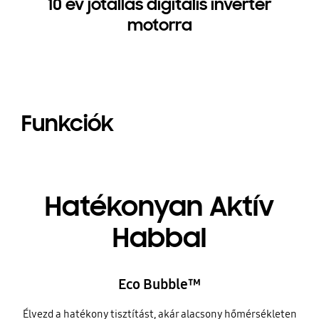
10 év jótállás digitális inverter
motorra
Funkciók
Hatékonyan Aktív
Habbal
Eco Bubble™
Élvezd a hatékony tisztítást, akár alacsony hőmérsékleten