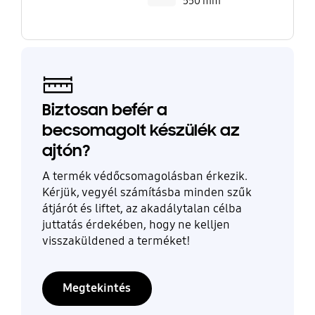
550 mm
Biztosan befér a
becsomagolt készülék az
ajtón?
A termék védőcsomagolásban érkezik.
Kérjük, vegyél számításba minden szűk
átjárót és liftet, az akadálytalan célba
juttatás érdekében, hogy ne kelljen
visszaküldened a terméket!
Megtekintés