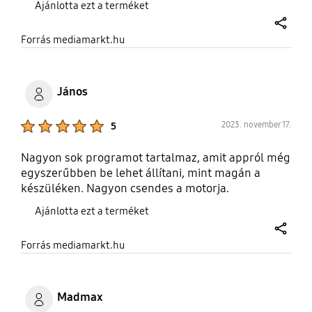
Ajánlotta ezt a terméket
share
Forrás mediamarkt.hu
János
Product Ratings :
2023. november 17.
5
Nagyon sok programot tartalmaz, amit appról még
egyszerűbben be lehet állítani, mint magán a
készüléken. Nagyon csendes a motorja.
Ajánlotta ezt a terméket
share
Forrás mediamarkt.hu
Madmax