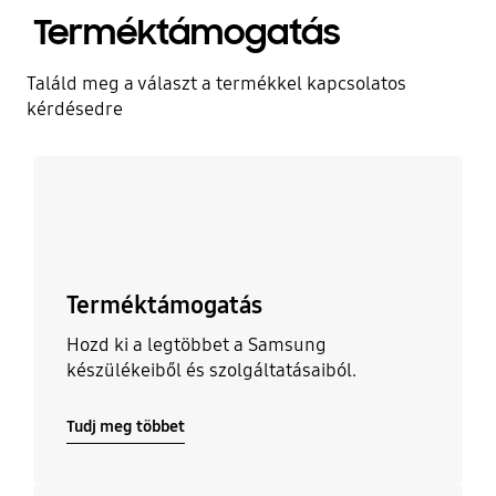
Terméktámogatás
Találd meg a választ a termékkel kapcsolatos
kérdésedre
Tudj meg többet
Terméktámogatás
Hozd ki a legtöbbet a Samsung
készülékeiből és szolgáltatásaiból.
Tudj meg többet
Tudj meg többet