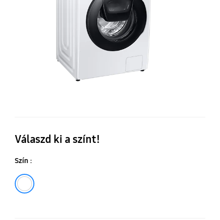
Válaszd ki a színt!
Szín :
Fehér