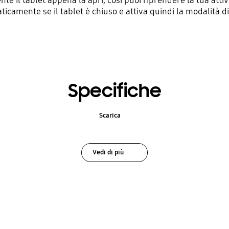
il tablet appena la apri, così puoi riprendere la tua attivi
icamente se il tablet è chiuso e attiva quindi la modalità di
Specifiche
Scarica
Vedi di più