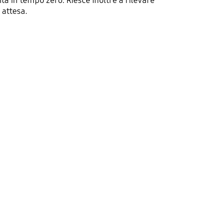
tà in tempo zero. Riesce inoltre a rilevare
 attesa.