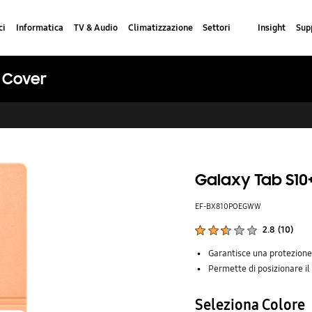
ci
Informatica
TV & Audio
Climatizzazione
Settori
Insight
Sup
k Cover
Galaxy Tab S10+
EF-BX810POEGWW
Valutazioni del prodotto :
2.8
(
10
)
Mostra i punteggi :
Garantisce una protezione 
Permette di posizionare il 
Seleziona Colore