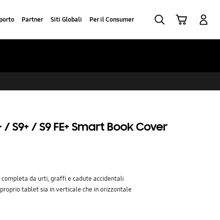
Ricerca
Carrello
Accedi
porto
Partner
Siti Globali
Per il Consumer
 / S9+ / S9 FE+ Smart Book Cover
completa da urti, graffi e cadute accidentali
proprio tablet sia in verticale che in orizzontale