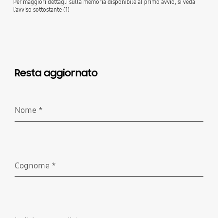
Per maggiori dettagli sulla memoria disponibile al primo avvio, si veda
l’avviso sottostante (1)
Resta aggiornato
Nome
*
Richiesto
Cognome
*
Richiesto