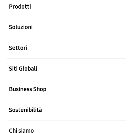
Prodotti
Aperto
Soluzioni
Aperto
Settori
Aperto
Siti Globali
Aperto
Business Shop
Aperto
Sostenibilità
Aperto
Chi siamo