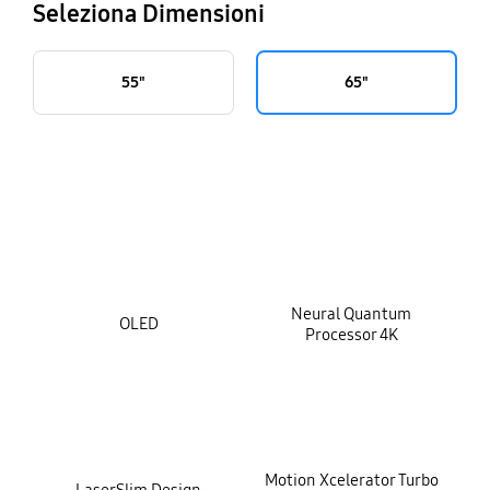
Seleziona Dimensioni
55"
65"
key features
Neural Quantum
OLED
Processor 4K
Motion Xcelerator Turbo