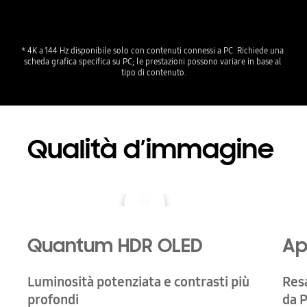
* 4K a 144 Hz disponibile solo con contenuti connessi a PC. Richiede una 
scheda grafica specifica su PC; le prestazioni possono variare in base al 
Qualità d’immagine
Quantum HDR OLED
Ap
Luminosità potenziata e contrasti più
Res
profondi
da 