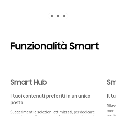
Indicator 1
Indicator 2
Indicator 3
Funzionalità Smart
Smart Hub
Sm
I tuoi contenuti preferiti in un unico
Il 
posto
Rilas
monit
Suggerimenti e selezioni ottimizzati, per dedicare
gesti