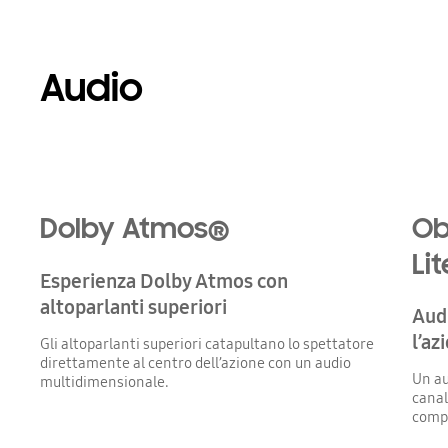
Audio
Playing video
Dolby Atmos®
Ob
Lit
Esperienza Dolby Atmos con
altoparlanti superiori
Audi
l’az
Gli altoparlanti superiori catapultano lo spettatore
direttamente al centro dell’azione con un audio
Un au
multidimensionale.
canal
comp