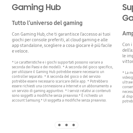
Gaming Hub
Su
Ga
Tutto l’universo del gaming
Ampl
Con Gaming Hub, che ti garantisce l’accesso ai tuoi
giochi per console preferiti, al cloud gaming e alle
Con i
app standalone, scegliere a cosa giocare è più facile
dell’
e veloce.
le im
vittor
* Le caratteristiche e i giochi supportati possono variare a
seconda dei Paesi e dei modelli. * A seconda del gioco specifico,
per utilizzare il Gaming Hub potrebbe essere necessario un
* La m
controller separato. * A seconda del gioco o del servizio
videog
potrebbe essere necessario scaricare delle app. * Potrebbero
ultraw
essere richiesti una connessione a Internet e un abbonamento a
consen
un servizio di gaming aggiuntivo. * I servizi relativi ai contenuti
necess
sono soggetti a modifiche senza preavviso.* È richiesto un
al dis
account Samsung.* UI soggetta a modifiche senza preavviso.
potreb
Indicator 1
Indicator 2
Indicator 3