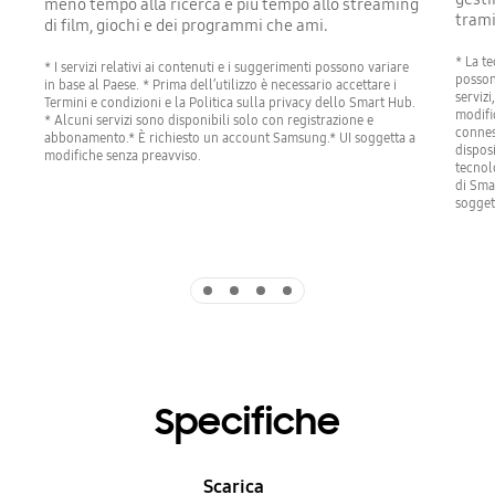
meno tempo alla ricerca e più tempo allo streaming
trami
di film, giochi e dei programmi che ami.
* La te
* I servizi relativi ai contenuti e i suggerimenti possono variare
posson
in base al Paese. * Prima dell’utilizzo è necessario accettare i
servizi
Termini e condizioni e la Politica sulla privacy dello Smart Hub.
modifi
* Alcuni servizi sono disponibili solo con registrazione e
conness
abbonamento.* È richiesto un account Samsung.* UI soggetta a
dispos
modifiche senza preavviso.
tecnolo
di Sma
sogget
Indicator 1
Indicator 2
Indicator 3
Indicator 4
Specifiche
Scarica