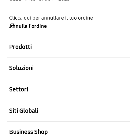
Clicca qui per annullare il tuo ordine
Annulla l'ordine
Aperto
Footer Navigation
Prodotti
Aperto
Soluzioni
Aperto
Settori
Aperto
Siti Globali
Aperto
Business Shop