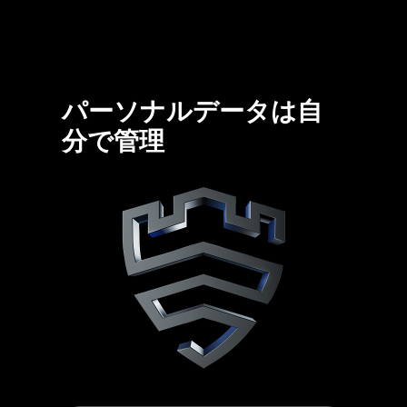
パーソナルデータは自
分で管理
Galaxy AI。[免責事項：一部のGalaxy AIの機能の使用には、Samsungアカウントへのログインが必要な場合があります。当社はAI機能によって提供されるものに対し、正確性、完全性および信頼性について、いかなる保証もいたしません。Galaxy AIの機能の使用可否は、国や地域、OSやOne UIのバージョン、デバイス、モデル、キャリアによって異なる場合があります。Samsungが提供するGalaxy AIの基本機能は無料です。今後リリースされる拡張機能や新たなサービスは有料で提供されるものが含まれる可能性があります。第三者が提供するAI機能には、異なる条件が適用される可能性があります。Galaxy AIの機能は、一部の国や地域では、AI使用に関する年齢制限のため、未成年は利用が制限される場合があります。] Galaxy S25シリーズでのフィルターの使い方。自分だけのフィルターで素晴らしい写真を撮影。自分だけのカスタムフィルターを作成！ [フィルター。1.マイフィルターの作成。Galaxy S25シリーズのデバイスのメインディスプレイが映る] カメラアプリを起動。[植物の前にいる被写体がいる1枚の写真] クイックコントロールのアイコンをタップ。左にスワイプしてフィルターアイコンをタップ。[免責事項：動画はイメージです。実際のUIは異なる場合があります] 「フィルターを作成」を選択。フィルターとして使う写真を選択。「作成」をタップ。「フィルター3」を選択して、フィルターに名前を付ける。「完了」をタップ。マイフィルターの作成が完了。[免責事項：画像のサイズが小さすぎるとフィルターを生成できない場合があります。動画はイメージです。実際のUIは異なる場合があります] 準備完了！自分だけのフィルターで素晴らしい写真を撮影！ [フィルター。2.マイフィルターを使用した撮影] 作成したフィルターを適用し、「元の写真を表示」を長押しして変化を確認。[パシャ！] さまざまなフィルターを使い、新鮮なスタイルのポートレートを作成。ギャラリーの写真を使って、独自のものを作成。パーソナライズしたフィルターを使って写真を撮影。同じフィルターを使って動画を洗練。写真のフィルターを変更したい？細部まで洗練させて、本当にユニークな写真を作成。[フィルター。3.マイフィルターの細かい調整。Galaxy S25シリーズのスマートフォンのメインディスプレイで、ギャラリーアプリが起動している] 編集アイコンをタップして、フィルターアイコンをタップ。雰囲気に合わせて細かく調整。[強度、色温度、コントラスト、彩度、フィルムグレインが調整される] 自分の写真を使ってフィルターをパーソナライズ。自分だけの写真を撮影・作成。頼れるAIパートナー、Galaxy AI。[格子状に並んだ4台のGalaxy S25シリーズのスマートフォン回転しながら画面内に入ってくる。中央から輝く光は、Galaxy AIのロゴを表している。チタニウム シルバーブルーのGalaxy S25 Ultraのメインディスプレイに「今日のハイライト」と記載されたNow Briefの通知が表示されている。ネイビーのGalaxy S25、Sペンが付いたチタニウム シルバーブルーのGalaxy S25 Ultra、およびアイシーブルーのGalaxy S25はすべて背面向きで大胆なカメラデザインが見える] [Galaxy S25シリーズ][免責事項：動画はイメージです。実際のUX/UIは異なる場合があります。カラーバリエーションは、国や地域、キャリアによって異なる場合があります] [samsung.com] [Samsungのロゴ]