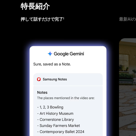
特長紹介
押して話すだけで完了
最新AIのPr
1
一人の女性と犬を撮影した夜間映像。犬が女性の方向に走っている。Galaxy S25 Ultraのカメラで映像は鮮明。
GeminiはGoogle LLCの商標です。結果はイメージです。インターネットへの接続とGoogleアカウントへのログインが必要です。国、言語、デバイスモデルによってサービスがご利用いただけない場合があります。互換性のあるアプリで機能します。サブスクリプションによって機能が異なる場合や、結果が異なる場合があります。一部の機能やアプリはセットアップが必要な場合があります。結果の精度は保証されません。