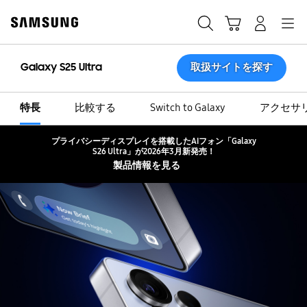
Skip
Skip
to
to
カート
検索する
ログイン
ナビゲーション
content
accessibility
help
Galaxy S25 Ultra
取扱サイトを探す
特長
比較する
Switch to Galaxy
アクセサ
プライバシーディスプレイを搭載したAIフォン「Galaxy
閉じる
S26 Ultra」が2026年3月新発売！
製品情報を見る