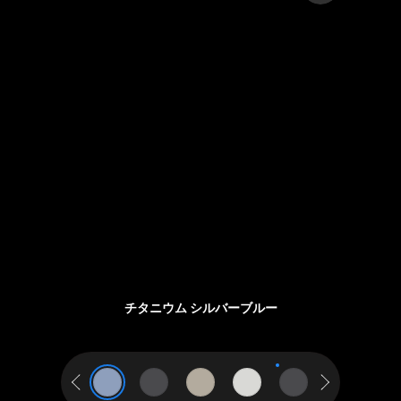
チ
チ
チ
チ
チ
チ
チタニウム シルバーブルー
タ
タ
タ
タ
タ
タ
ニ
ニ
ニ
ニ
ニ
ニ
ウ
ウ
ウ
ウ
ウ
ウ
前へ
次へ
ム
ム
ム
ム
ム
ム