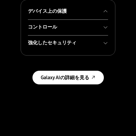
デバイス上の保護
Personal Data Engineがユーザーのプ
コントロール
ライマリデータ（一次データ）を組
み合わせて処理し、ユーザーに合わ
Galaxy AIを思い通りにコントロール
強化したセキュリティ
せた提案を提供します。このデータ
しましょう。データをデバイスとク
は暗号化されてKnox Vaultでデバイ
ラウドのどちらで処理するのかを決
Knox MatrixのTrust Chain（信頼の連
ス上に保存されるため、他の人がア
めることができます。
鎖）テクノロジーを使い、Samsung
クセスすることはできません。
Galaxyに接続したデバイスのセキュ
リティをさらに強化しました。
Galaxy AIの詳細を見る
Galaxyスマートフォンから他のデバ
イスのセキュリティ状況を直接モニ
16
タリングすることができます。