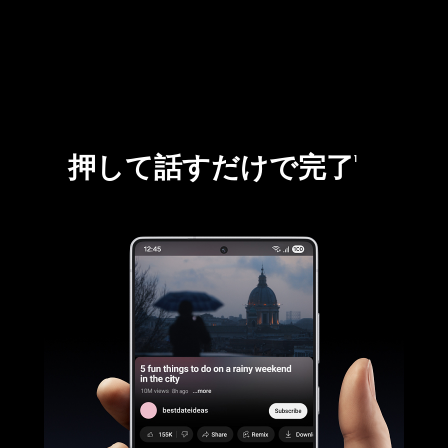
強力なチタニウムフレームを採用し
たGalaxy S25 Ultraで、いつでも安心
してデバイスをお使いいただけま
頑丈なCorning® Gorilla® Armor 2の
5
す。
ガラスを採用し、Galaxy S25 Ultraの
押して話すだけで完了
1
8
ディスプレイを守ります。
IP68規格の防水・防塵性能を備えた
Galaxy S25 Ultraで、雨や水濡れする
ような場所でも気にせず使用するこ
9
とができます。
Galaxy AI
GeminiはGoogle LLCの商標です。結果はイメージです。インターネットへの接続とGoogleアカウントへのログインが必要です。国、言語、デバイスモデルによってサービスがご利用いただけない場合があります。互換性のあるアプリで機能します。サブスクリプションによって機能が異なる場合や、結果が異なる場合があります。一部の機能やアプリはセットアップが必要な場合があります。結果の精度は保証されません。