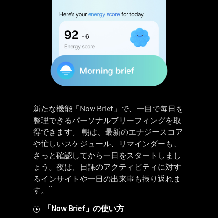
新たな機能「Now Brief」で、一目で毎日を
整理できるパーソナルブリーフィングを取
得できます。 朝は、最新のエナジースコア
や忙しいスケジュール、リマインダーも、
さっと確認してから一日をスタートしまし
ょう。夜は、日課のアクティビティに対す
るインサイトや一日の出来事も振り返れま
11
す。
Galaxy S25シリーズでのGoogle Gemini Liveの使い方。創造力を引き上げてみませんか？Google Gemini Liveと話してみましょう！ [Google Gemini Live] [1.はじめに。手にGalaxy S25シリーズのスマートフォンが持たれ、ホーム画面が表示されている] サイドボタンを長押し。[画面にGoogle Geminiのポップアップが表示される] Google Gemini Liveのアイコンをタップ。プロジェクトやアイディアについて話しましょう！写真を選んで話すこともできます。[Gemini Live] [2.画像についての会話] 「+」をタップ。[ギャラリーアイコンをタップ] 「ギャラリー」を選択して。[画面下部にギャラリーのプレビューが表示される] 画像を選ぼう。「Talk Live about this」をタップ。[DNAの変異に関する写真がGemini Liveにアップロードされる] これで準備完了。"これ勉強を手伝ってくれない？" "早速はじめましょう。突然変異とは何か分かりますか" "分からないから簡単に説明して！" "体への命令はすべてDNAと呼ばれる巨大な料理本に保存されていると想像してみて。突然変異は、いわばその料理本の誤字表記のようなものだよ。" "なるほど！突然変異の原因は何？" [Google Gemini Live] [3.会話の再開] 会話が終了するなら「x]を押すだけ。会話の履歴はテキストでいつでも見返せる。[ライブ会話がチャットとして保存され、スクロールして表示される] [免責事項：画像や動画は一部省略したシミュレーションであり、実際のUIとは異なる場合があります。Google Gemini Live機能には、インターネット接続とGoogleアカウントへのログインが必要です。一部の機能とアカウントに対応しています。18歳未満の方はご利用いただけません。結果の正確性は保証いたしません。サービスの利用可否は、国や地域、言語、デバイスモデル、アプリによって異なる場合があります。互換性のあるアプリで機能します。サブスクリプションによって機能が異なる場合があります。また、結果が異なる場合があります] サイドボタンを長押しでいつでもGoogle Geminiを呼び出そう。[マス目上に配置された4台のGalaxy S25シリーズのスマートフォンが、回転しながら視界に入ってくる。中央から光が発せられ、Galaxy AIのロゴが映し出される。チタニウム シルバーブルーのGalaxy S25 Ultraのメインディスプレイが見えており、Now Briefの通知が「今日のハイライト」を表示している。ネイビーのGalaxy S25、Sペンのついたチタニウム シルバーブルーのGalaxy S25 Ultra、アイシーブルーのGalaxy S25の背面が見え、大胆なカメラデザインが見えている。] [Galaxy S25シリーズ][免責事項：動画はイメージです。実際のUX/UIとは異なる場合があります。カラーバリエーションは、国や地域、キャリアによって異なる場合があります] [samsung.com] [Samsungのロゴ]
「Now Brief」の使い方