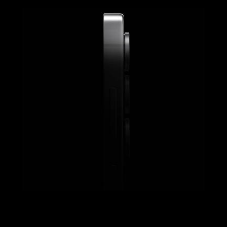
Galaxy S25 Ultraの側面の上部のクローズアップで、デザインのおしゃれさがわかる。デバイスが回転して丸みのある角が見え、S Pen（Sペン）が下から上にスライドしながら画角に入る。