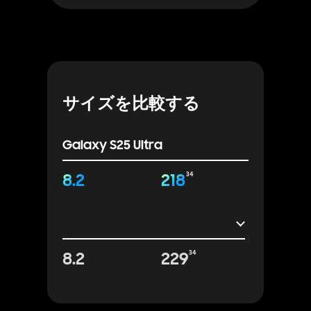
ブ
グ
ホ
ジ
ジ
ピ
ラ
レ
ワ
ェ
ェ
ン
ッ
ー
イ
ッ
ー
ク
ク
ト
ト
ド
ゴ
シ
ブ
グ
ー
ル
ラ
リ
ル
サイズを比較する
バ
ッ
ー
ド
Samsung.com限定
ー
ク
ン
7
Samsung.com限定
Samsung.com限定
7
7
Galaxy S25 Ultra
8.2
218
34
8.2
229
34