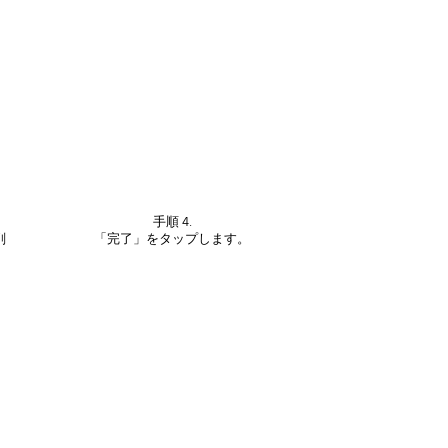
手順 4.
削
「完了」をタップします。