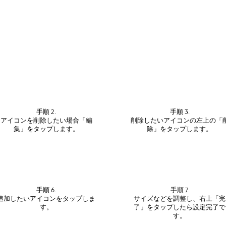
手順 2.
手順 3.
アイコンを削除したい場合「編
削除したいアイコンの左上の「
集」をタップします。
除」をタップします。
手順 6.
手順 7.
追加したいアイコンをタップしま
サイズなどを調整し、右上「完
す。
了」をタップしたら設定完了で
す。