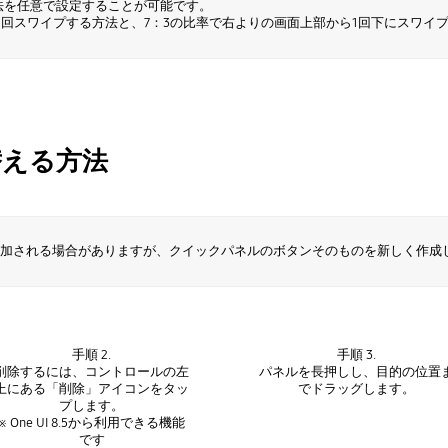
示方法を任意で設定することが可能です。
回スワイプする方法と、7：3の比率で右よりの画面上部から1回下にスワイ
替える方法
加される場合がありますが、クイックパネルのボタンそのものを新しく作成
手順 2.
手順 3.
削除するには、コントロールの左
パネルを長押しし、目的の位置
上にある「削除」アイコンをタッ
でドラッグします。
プします。
※ One UI 8.5から利用できる機能
です