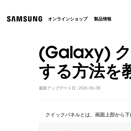
Skip
Skip
to
to
content
accessibility
help
オンラインショップ
製品情報
(Galax
する方法を
最新アップデート日 :
2026-06-08
クイックパネルとは、画面上部から下