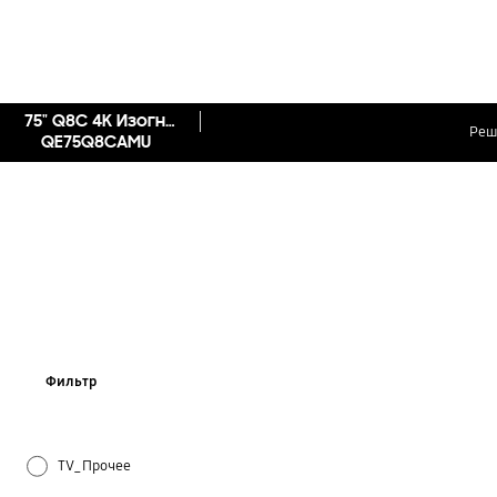
75" Q8C 4K Изогнутый Smart QLED TV
Реш
QE75Q8CAMU
Фильтр
TV_Прочее