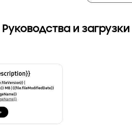
Руководства и загрузки
escription}}
e.fileVersion}}
ze}} MB
{{file.fileModifiedDate}}
mes}}
uageName}}
uageName}}
ь