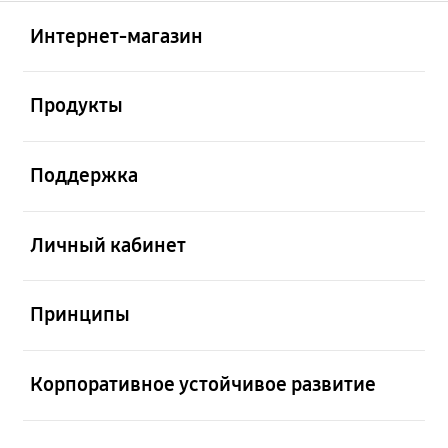
Открыто
Footer Navigation
Интернет-магазин
Открыто
Продукты
Открыто
Поддержка
Открыто
Личный кабинет
Открыто
Принципы
Открыто
Корпоративное устойчивое развитие