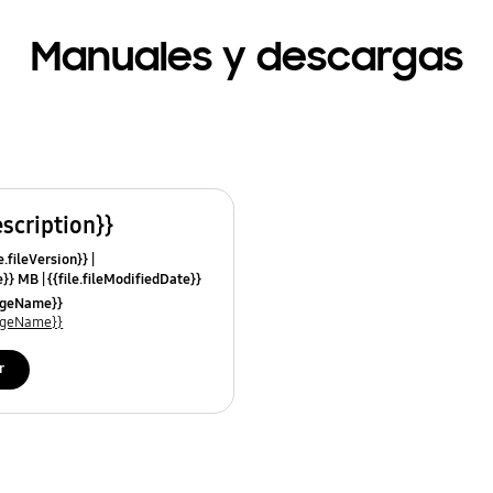
Manuales y descargas
escription}}
e.fileVersion}}
ze}} MB
{{file.fileModifiedDate}}
mes}}
uageName}}
uageName}}
r