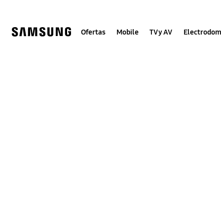
Skip
to
content
Ofertas
Mobile
TV y AV
Electrodom