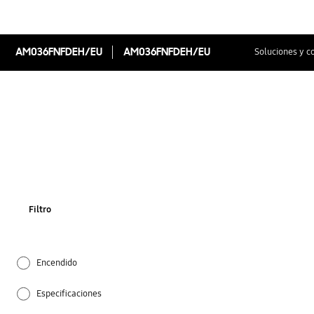
AM036FNFDEH/EU
AM036FNFDEH/EU
Soluciones y c
Filtro
Encendido
Especificaciones