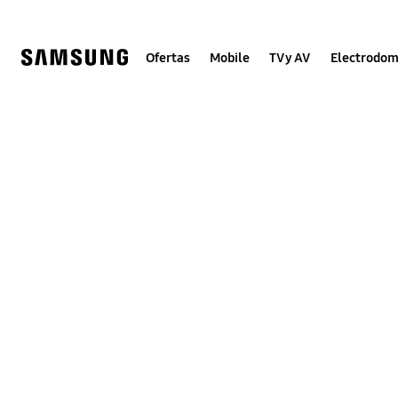
Skip
to
content
Ofertas
Mobile
TV y AV
Electrodom