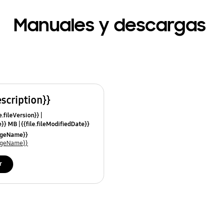
Manuales y descargas
escription}}
e.fileVersion}}
ze}} MB
{{file.fileModifiedDate}}
mes}}
uageName}}
uageName}}
r