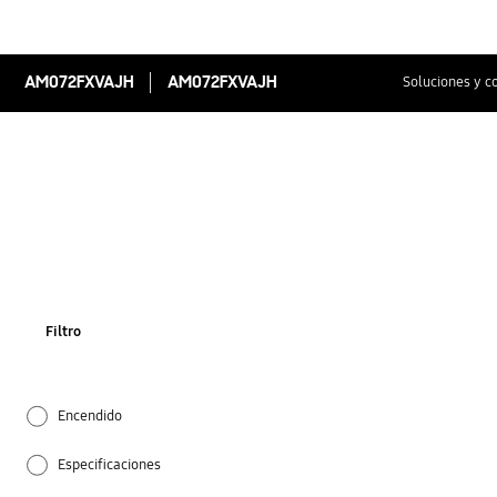
AM072FXVAJH
AM072FXVAJH
Soluciones y c
Filtro
Encendido
Especificaciones