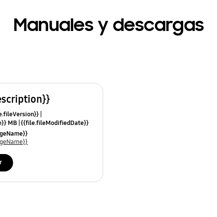
Manuales y descargas
escription}}
e.fileVersion}}
ze}} MB
{{file.fileModifiedDate}}
mes}}
uageName}}
uageName}}
r