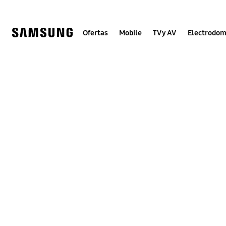
Skip
to
content
Ofertas
Mobile
TV y AV
Electrodom