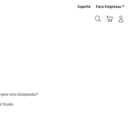
Soporte
Para Empresas
Búsqueda
Carrito
Iniciar sesión/Sign-Up
Búsqueda
arjeta esta bloqueada)?
i Studio.