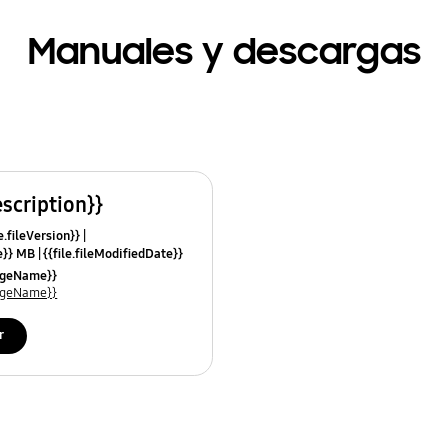
Manuales y descargas
escription}}
e.fileVersion}}
ze}} MB
{{file.fileModifiedDate}}
mes}}
uageName}}
uageName}}
r