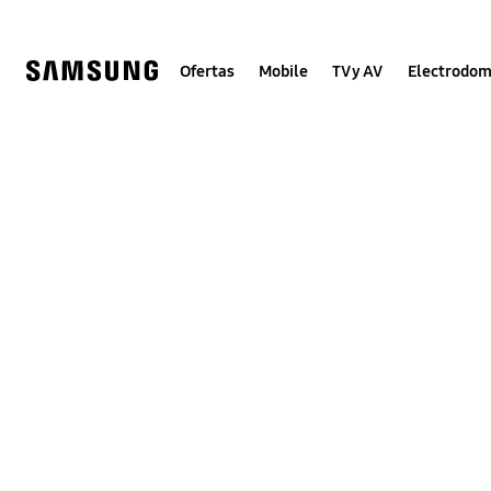
Skip
to
content
Ofertas
Mobile
TV y AV
Electrodom