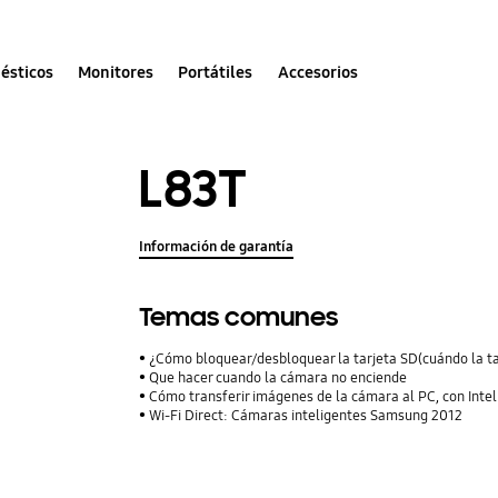
ésticos
Monitores
Portátiles
Accesorios
L83T
Información de garantía
Temas comunes
¿Cómo bloquear/desbloquear la tarjeta SD(cuándo la t
Que hacer cuando la cámara no enciende
Cómo transferir imágenes de la cámara al PC, con Intell
Wi-Fi Direct: Cámaras inteligentes Samsung 2012