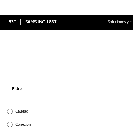
L83T
SAMSUNG L83T
Soluciones y c
Filtro
Calidad
Conexión