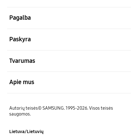
atviras
Pagalba
atviras
Paskyra
atviras
Tvarumas
atviras
Apie mus
Autorių teisės© SAMSUNG. 1995-2026. Visos teisės
saugomos.
Lietuva/Lietuvių