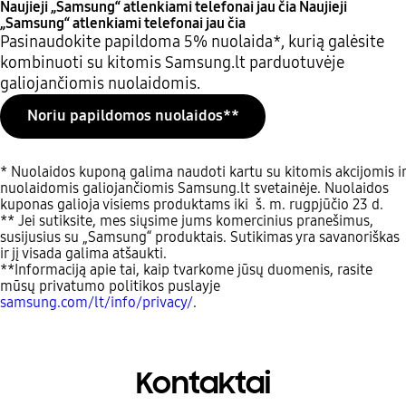
Naujieji „Samsung“ atlenkiami telefonai jau čia
Naujieji
„Samsung“ atlenkiami telefonai jau čia
Pasinaudokite papildoma 5% nuolaida*, kurią galėsite
kombinuoti su kitomis Samsung.lt parduotuvėje
galiojančiomis nuolaidomis.
Noriu papildomos nuolaidos**
* Nuolaidos kuponą galima naudoti kartu su kitomis akcijomis ir
nuolaidomis galiojančiomis Samsung.lt svetainėje. Nuolaidos
kuponas galioja visiems produktams iki š. m. rugpjūčio 23 d.
** Jei sutiksite, mes siųsime jums komercinius pranešimus,
susijusius su „Samsung“ produktais. Sutikimas yra savanoriškas
ir jį visada galima atšaukti.
**Informaciją apie tai, kaip tvarkome jūsų duomenis, rasite
mūsų privatumo politikos puslayje
samsung.com/lt/info/privacy/
.
Kontaktai