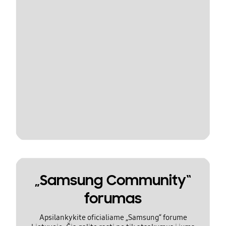
„Samsung Community“
forumas
Apsilankykite oficialiame „Samsung“ forume