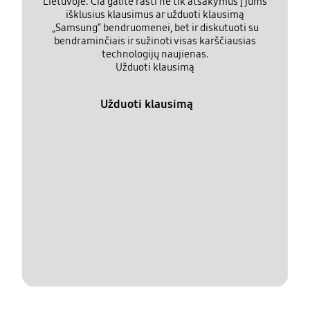
Lietuvoje. Čia galite rasti ne tik atsakymus į jums
išklusius klausimus ar užduoti klausimą
„Samsung“ bendruomenei, bet ir diskutuoti su
bendraminčiais ir sužinoti visas karščiausias
technologijų naujienas.
Užduoti klausimą
Užduoti klausimą