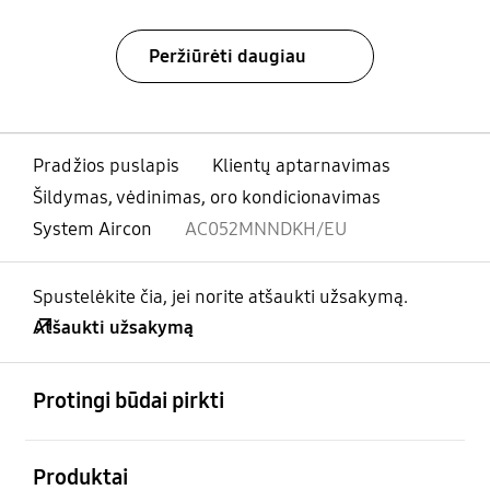
Peržiūrėti daugiau
Pradžios puslapis
Klientų aptarnavimas
Šildymas, vėdinimas, oro kondicionavimas
System Aircon
AC052MNNDKH/EU
Spustelėkite čia, jei norite atšaukti užsakymą.
Atšaukti užsakymą
atviras
Footer Navigation
Protingi būdai pirkti
atviras
Produktai