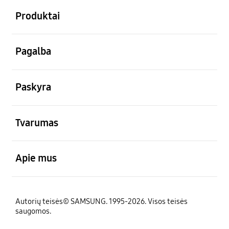
Produktai
atviras
Pagalba
atviras
Paskyra
atviras
Tvarumas
atviras
Apie mus
Autorių teisės© SAMSUNG. 1995-2026. Visos teisės
saugomos.