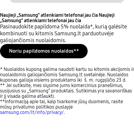
Naujieji „Samsung“ atlenkiami telefonai jau čia
Naujieji
„Samsung“ atlenkiami telefonai jau čia
Pasinaudokite papildoma 5% nuolaida*, kurią galėsite
kombinuoti su kitomis Samsung.lt parduotuvėje
galiojančiomis nuolaidomis.
Noriu papildomos nuolaidos**
* Nuolaidos kuponą galima naudoti kartu su kitomis akcijomis ir
nuolaidomis galiojančiomis Samsung.lt svetainėje. Nuolaidos
kuponas galioja visiems produktams iki š. m. rugpjūčio 23 d.
** Jei sutiksite, mes siųsime jums komercinius pranešimus,
susijusius su „Samsung“ produktais. Sutikimas yra savanoriškas
ir jį visada galima atšaukti.
**Informaciją apie tai, kaip tvarkome jūsų duomenis, rasite
mūsų privatumo politikos puslayje
samsung.com/lt/info/privacy/
.