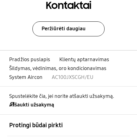
Kontaktai
Peržiūrėti daugiau
Pradžios puslapis
Klientų aptarnavimas
Šildymas, vėdinimas, oro kondicionavimas
System Aircon
AC100JXSCGH/EU
Spustelėkite čia, jei norite atšaukti užsakymą.
Atšaukti užsakymą
atviras
Footer Navigation
Protingi būdai pirkti
atviras