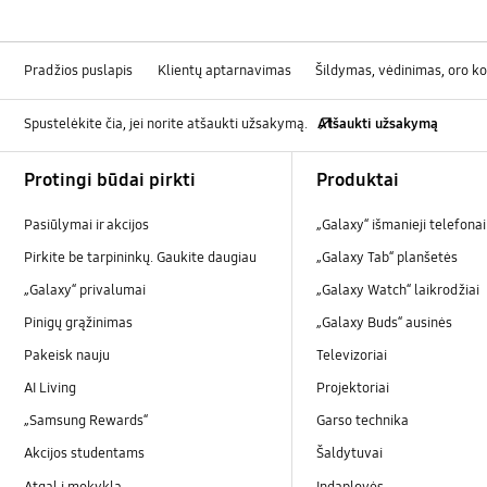
Pradžios puslapis
Klientų aptarnavimas
Šildymas, vėdinimas, oro k
Spustelėkite čia, jei norite atšaukti užsakymą.
Atšaukti užsakymą
Footer Navigation
Protingi būdai pirkti
Produktai
Pasiūlymai ir akcijos
„Galaxy“ išmanieji telefonai
Pirkite be tarpininkų. Gaukite daugiau
„Galaxy Tab“ planšetės
„Galaxy“ privalumai
„Galaxy Watch“ laikrodžiai
Pinigų grąžinimas
„Galaxy Buds“ ausinės
Pakeisk nauju
Televizoriai
AI Living
Projektoriai
„Samsung Rewards“
Garso technika
Akcijos studentams
Šaldytuvai
Atgal į mokyklą
Indaplovės