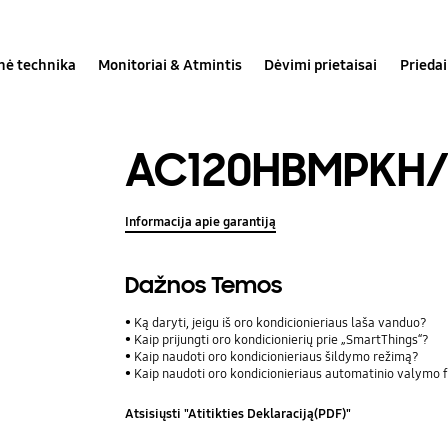
inė technika
Monitoriai & Atmintis
Dėvimi prietaisai
Priedai
AC120HBMPKH/
Informacija apie garantiją
Dažnos Temos
Ką daryti, jeigu iš oro kondicionieriaus laša vanduo?
Kaip prijungti oro kondicionierių prie „SmartThings“?
Kaip naudoti oro kondicionieriaus šildymo režimą?
Kaip naudoti oro kondicionieriaus automatinio valymo 
Atsisiųsti "Atitikties Deklaraciją(PDF)"