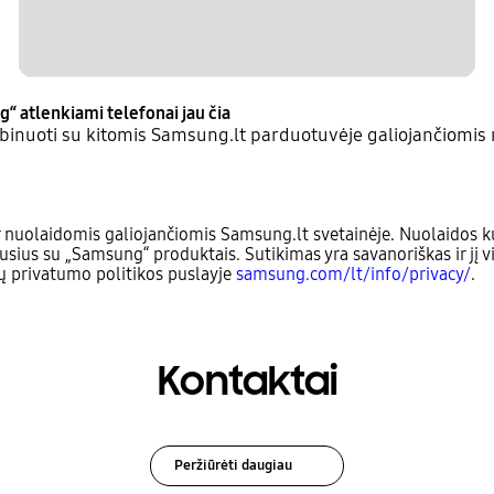
g“ atlenkiami telefonai jau čia
inuoti su kitomis Samsung.lt parduotuvėje galiojančiomis 
 nuolaidomis galiojančiomis Samsung.lt svetainėje. Nuolaidos ku
usius su „Samsung“ produktais. Sutikimas yra savanoriškas ir jį v
sų privatumo politikos puslayje
samsung.com/lt/info/privacy/
.
Kontaktai
Peržiūrėti daugiau