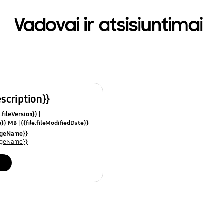
Vadovai ir atsisiuntimai
escription}}
e.fileVersion}}
ze}} MB
{{file.fileModifiedDate}}
mes}}
uageName}}
uageName}}
i