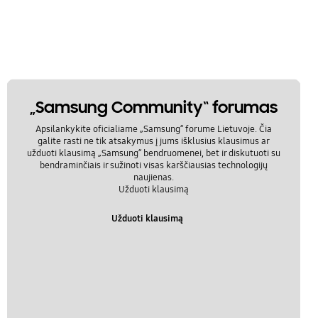
„Samsung Community“ forumas
Apsilankykite oficialiame „Samsung“ forume Lietuvoje. Čia
galite rasti ne tik atsakymus į jums išklusius klausimus ar
užduoti klausimą „Samsung“ bendruomenei, bet ir diskutuoti su
bendraminčiais ir sužinoti visas karščiausias technologijų
naujienas.
Užduoti klausimą
Užduoti klausimą