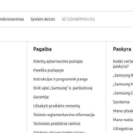
ondicionavimas
System Aircon
AC120HBMPKH/EU
Pagalba
Paskyra
Klientų aptarnavimo puslapis
Kodėl verta
paskyra?
Paieška puslapyje
„Samsung R
Instrukcijos ir programinė įranga
„Samsung 
DUK apie „Samsung“ e. parduotuvę
„Samsung 
Garantija
Savitarna
Užsakyti produkto remontą
Mano užsa
Teisinio reglamentavimo informacija
Mano nuola
Techninės priežiūros centrai
Užregistruo
Telefonų ekrano keitimo kaina