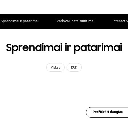
Sprendimai ir patarimai
Vadovai ir atsisiuntimai
Interacti
Sprendimai ir patarimai
Viskas
DUK
Peržiūrėti daugiau