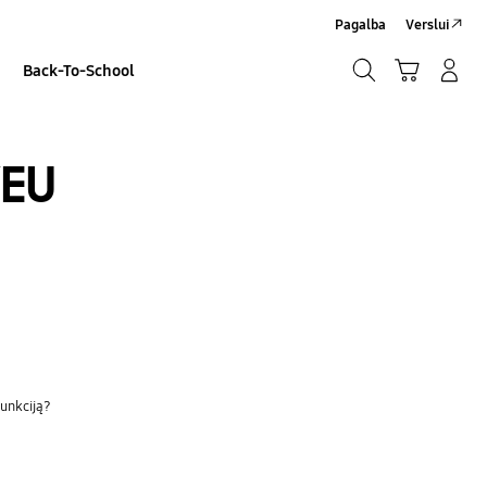
Pagalba
Verslui
Paieška
Vežimėlis
Prisijungti/Sign-Up
Back-To-School
Paieška
EU
funkciją?