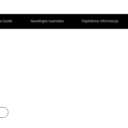
ve Guide
Naudingos nuorodos
Papildoma informacija
SUSISIEKITE
SU MUMIS