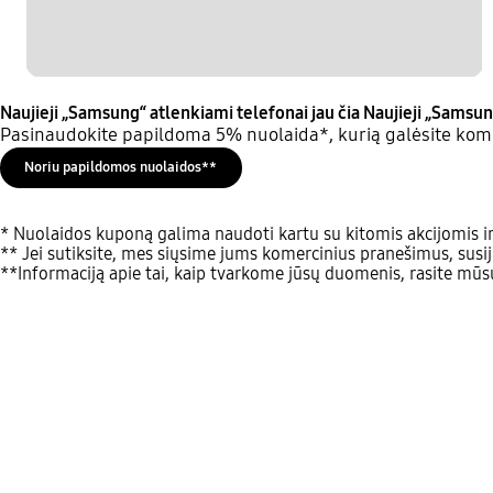
Naujieji „Samsung“ atlenkiami telefonai jau čia
Naujieji „Samsun
Pasinaudokite papildoma 5% nuolaida*, kurią galėsite komb
Noriu papildomos nuolaidos**
* Nuolaidos kuponą galima naudoti kartu su kitomis akcijomis ir
** Jei sutiksite, mes siųsime jums komercinius pranešimus, susij
**Informaciją apie tai, kaip tvarkome jūsų duomenis, rasite mū