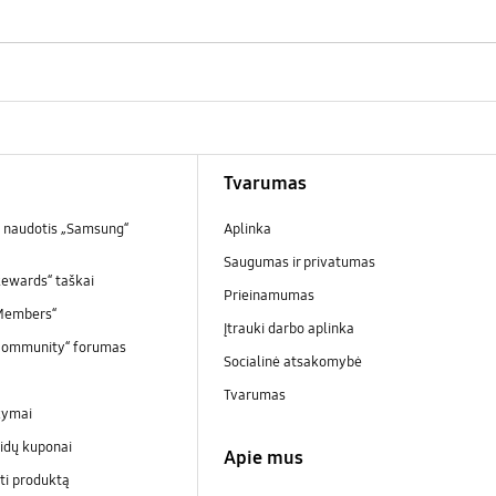
Tvarumas
 naudotis „Samsung“
Aplinka
Saugumas ir privatumas
ewards“ taškai
Prieinamumas
Members“
Įtrauki darbo aplinka
Community“ forumas
Socialinė atsakomybė
Tvarumas
kymai
idų kuponai
Apie mus
ti produktą