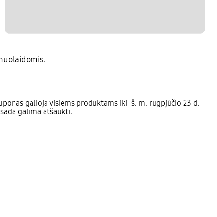
nuolaidomis.
ponas galioja visiems produktams iki š. m. rugpjūčio 23 d.
isada galima atšaukti.