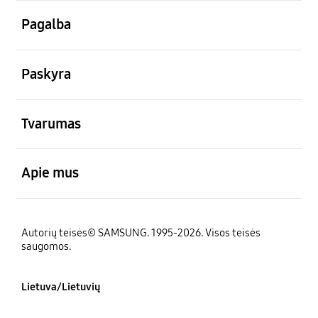
atviras
Pagalba
atviras
Paskyra
atviras
Tvarumas
atviras
Apie mus
Autorių teisės© SAMSUNG. 1995-2026. Visos teisės
saugomos.
Lietuva/Lietuvių