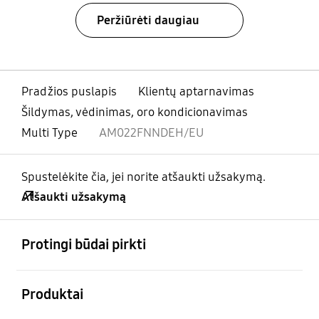
Peržiūrėti daugiau
Pradžios puslapis
Klientų aptarnavimas
Šildymas, vėdinimas, oro kondicionavimas
Multi Type
AM022FNNDEH/EU
Spustelėkite čia, jei norite atšaukti užsakymą.
Atšaukti užsakymą
atviras
Footer Navigation
Protingi būdai pirkti
atviras
Produktai