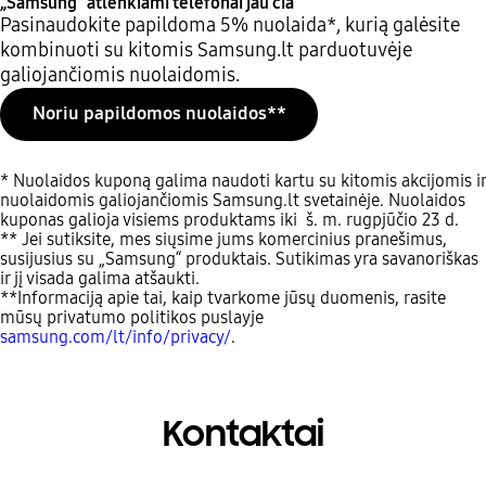
„Samsung“ atlenkiami telefonai jau čia
Pasinaudokite papildoma 5% nuolaida*, kurią galėsite
kombinuoti su kitomis Samsung.lt parduotuvėje
galiojančiomis nuolaidomis.
Noriu papildomos nuolaidos**
* Nuolaidos kuponą galima naudoti kartu su kitomis akcijomis ir
nuolaidomis galiojančiomis Samsung.lt svetainėje. Nuolaidos
kuponas galioja visiems produktams iki š. m. rugpjūčio 23 d.
** Jei sutiksite, mes siųsime jums komercinius pranešimus,
susijusius su „Samsung“ produktais. Sutikimas yra savanoriškas
ir jį visada galima atšaukti.
**Informaciją apie tai, kaip tvarkome jūsų duomenis, rasite
mūsų privatumo politikos puslayje
samsung.com/lt/info/privacy/
.
Kontaktai