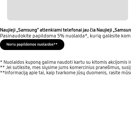
Naujieji „Samsung“ atlenkiami telefonai jau čia
Naujieji „Samsun
Pasinaudokite papildoma 5% nuolaida*, kurią galėsite komb
Noriu papildomos nuolaidos**
* Nuolaidos kuponą galima naudoti kartu su kitomis akcijomis ir
** Jei sutiksite, mes siųsime jums komercinius pranešimus, susij
**Informaciją apie tai, kaip tvarkome jūsų duomenis, rasite mū