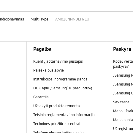
ondicionavimas
Multi Type
AM028NNNDEH/EU
Pagalba
Paskyra
Klientų aptarnavimo puslapis
Kodėl verta
paskyra?
Paieška puslapyje
„Samsung R
Instrukcijos ir programinė įranga
„Samsung 
DUK apie „Samsung“ e. parduotuvę
„Samsung 
Garantija
Savitarna
Užsakyti produkto remontą
Mano užsa
Teisinio reglamentavimo informacija
Mano nuola
Techninės priežiūros centrai
Užregistruo
Telefonų ekrano keitimo kaina