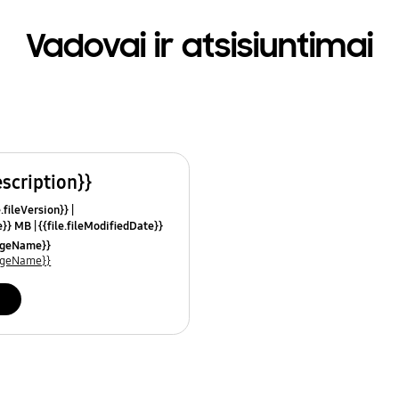
Vadovai ir atsisiuntimai
escription}}
e.fileVersion}}
ze}} MB
{{file.fileModifiedDate}}
mes}}
uageName}}
uageName}}
i