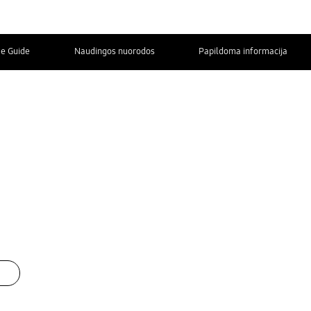
ve Guide
Naudingos nuorodos
Papildoma informacija
SUSISIEKITE
SU MUMIS