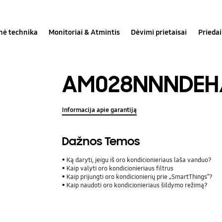
inė technika
Monitoriai & Atmintis
Dėvimi prietaisai
Priedai
AM028NNNDEH
Informacija apie garantiją
Dažnos Temos
Ką daryti, jeigu iš oro kondicionieriaus laša vanduo?
Kaip valyti oro kondicionieriaus filtrus
Kaip prijungti oro kondicionierių prie „SmartThings“?
Kaip naudoti oro kondicionieriaus šildymo režimą?