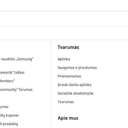
Tvarumas
 naudotis „Samsung“
Aplinka
Saugumas ir privatumas
ewards“ taškai
Prieinamumas
Members“
Įtrauki darbo aplinka
Community“ forumas
Socialinė atsakomybė
Tvarumas
kymai
idų kuponai
Apie mus
ti produktą