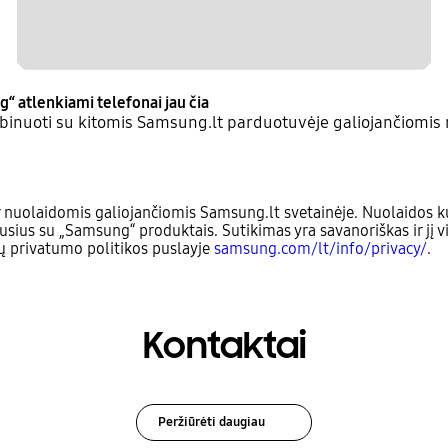
g“ atlenkiami telefonai jau čia
inuoti su kitomis Samsung.lt parduotuvėje galiojančiomis 
 nuolaidomis galiojančiomis Samsung.lt svetainėje. Nuolaidos ku
usius su „Samsung“ produktais. Sutikimas yra savanoriškas ir jį v
sų privatumo politikos puslayje
samsung.com/lt/info/privacy/
.
Kontaktai
Peržiūrėti daugiau