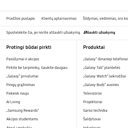
Pradžios puslapis
Klientų aptarnavimas
Šildymas, vėdinimas, oro k
Spustelėkite čia, jei norite atšaukti užsakymą.
Atšaukti užsakymą
Footer Navigation
Protingi būdai pirkti
Produktai
Pasiūlymai ir akcijos
„Galaxy“ išmanieji telefonai
Pirkite be tarpininkų. Gaukite daugiau
„Galaxy Tab“ planšetės
„Galaxy“ privalumai
„Galaxy Watch“ laikrodžiai
Pinigų grąžinimas
„Galaxy Buds“ ausinės
Pakeisk nauju
Televizoriai
AI Living
Projektoriai
„Samsung Rewards“
Garso technika
Akcijos studentams
Šaldytuvai
Atgal į mokyklą
Indaplovės