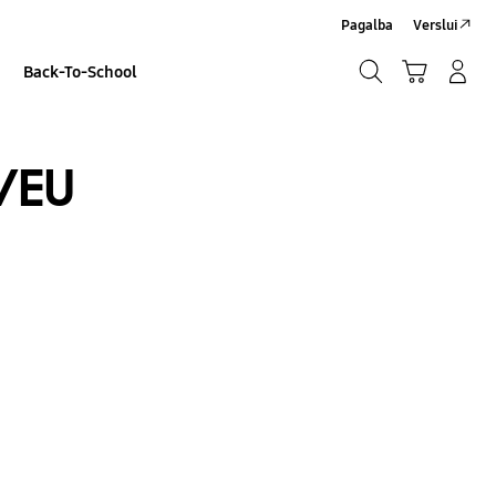
Pagalba
Verslui
Paieška
Vežimėlis
Prisijungti/Sign-Up
Back-To-School
Paieška
/EU