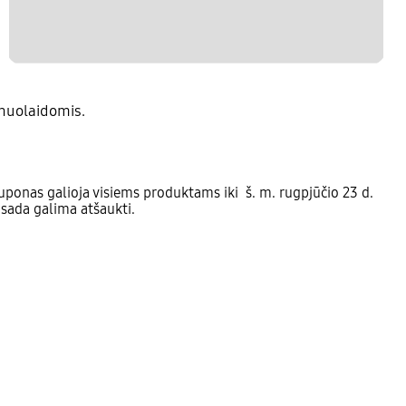
nuolaidomis.
ponas galioja visiems produktams iki š. m. rugpjūčio 23 d.
isada galima atšaukti.