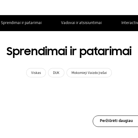
Sprendimai ir patarimai
Vadovai ir atsisiuntimai
Interacti
Sprendimai ir patarimai
Viskas
DUK
Mokomieji Vaizdo Įrašai
Peržiūrėti daugiau