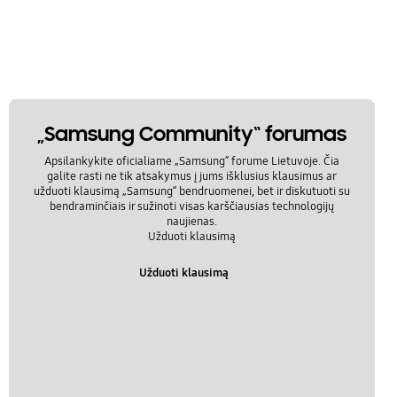
„Samsung Community“ forumas
Apsilankykite oficialiame „Samsung“ forume Lietuvoje. Čia
galite rasti ne tik atsakymus į jums išklusius klausimus ar
užduoti klausimą „Samsung“ bendruomenei, bet ir diskutuoti su
bendraminčiais ir sužinoti visas karščiausias technologijų
naujienas.
Užduoti klausimą
Užduoti klausimą