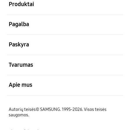
Produktai
atviras
Pagalba
atviras
Paskyra
atviras
Tvarumas
atviras
Apie mus
Autorių teisės© SAMSUNG. 1995-2026. Visos teisės
saugomos.