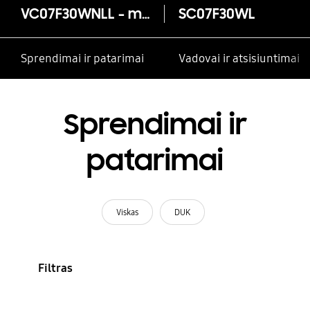
VC07F30WNLL - maišelio tipo, su cikloniniu filtru, 700 W
SC07F30WL
Sprendimai ir patarimai
Vadovai ir atsisiuntimai
Sprendimai ir
patarimai
Viskas
DUK
Filtras