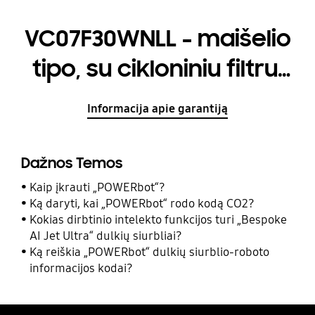
VC07F30WNLL - maišelio
tipo, su cikloniniu filtru,
700 W
Informacija apie garantiją
Dažnos Temos
Kaip įkrauti „POWERbot“?
Ką daryti, kai „POWERbot“ rodo kodą CO2?
Kokias dirbtinio intelekto funkcijos turi „Bespoke
AI Jet Ultra“ dulkių siurbliai?
Ką reiškia „POWERbot“ dulkių siurblio-roboto
informacijos kodai?