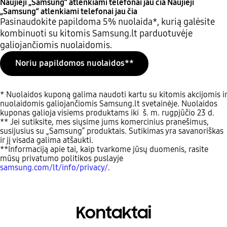
Naujieji „Samsung“ atlenkiami telefonai jau čia
Naujieji
„Samsung“ atlenkiami telefonai jau čia
Pasinaudokite papildoma 5% nuolaida*, kurią galėsite
kombinuoti su kitomis Samsung.lt parduotuvėje
galiojančiomis nuolaidomis.
Noriu papildomos nuolaidos**
* Nuolaidos kuponą galima naudoti kartu su kitomis akcijomis ir
nuolaidomis galiojančiomis Samsung.lt svetainėje. Nuolaidos
kuponas galioja visiems produktams iki š. m. rugpjūčio 23 d.
** Jei sutiksite, mes siųsime jums komercinius pranešimus,
susijusius su „Samsung“ produktais. Sutikimas yra savanoriškas
ir jį visada galima atšaukti.
**Informaciją apie tai, kaip tvarkome jūsų duomenis, rasite
mūsų privatumo politikos puslayje
samsung.com/lt/info/privacy/
.
Kontaktai