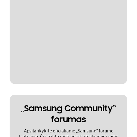
„Samsung Community“
forumas
Apsilankykite oficialiame „Samsung“ forume
Lietuvoje. Čia galite rasti ne tik atsakymus į jums