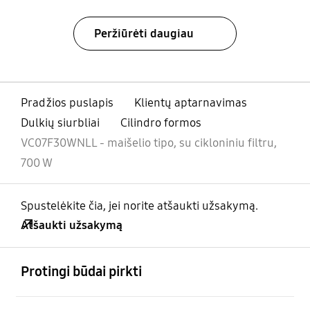
Peržiūrėti daugiau
Pradžios puslapis
Klientų aptarnavimas
Dulkių siurbliai
Cilindro formos
VC07F30WNLL - maišelio tipo, su cikloniniu filtru,
700 W
Spustelėkite čia, jei norite atšaukti užsakymą.
Atšaukti užsakymą
atviras
Footer Navigation
Protingi būdai pirkti
atviras