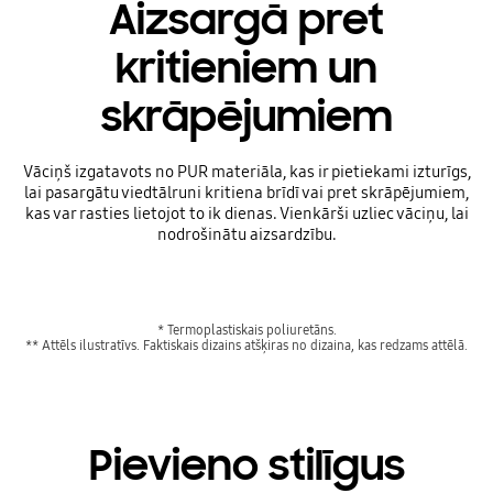
Aizsargā pret
kritieniem un
skrāpējumiem
Vāciņš izgatavots no PUR materiāla, kas ir pietiekami izturīgs,
lai pasargātu viedtālruni kritiena brīdī vai pret skrāpējumiem,
kas var rasties lietojot to ik dienas. Vienkārši uzliec vāciņu, lai
nodrošinātu aizsardzību.
* Termoplastiskais poliuretāns.
** Attēls ilustratīvs. Faktiskais dizains atšķiras no dizaina, kas redzams attēlā.
Pievieno stilīgus