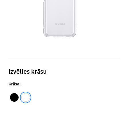
Izvēlies krāsu
Krāsa :
Melns
Caurspīdīgs