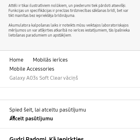
Attēli ir tikai ilustratīviem nolūkiem, un piederumi tiek pārdoti atsevišķi.
Funkcijas un specifikācijas ir precīzas tirdzniecības sākšanas brīdī, bet var
tikt mainītas bez iepriekšēja brīdinājuma.
Akumulatora kalpošanas laiks ir noteikts mūsu veiktajos laboratoriskajos
mērījumos un var atšķirties atkarībā no ierīces iestatījumiem, tās īpašnieka
lietošanas paradumiem un apstākļiem.
Home
Mobilās ierīces
Mobile Accessories
Galaxy A03s Soft Clear vāciņš
Spied šeit, lai atceltu pasūtījumu
Atcelt pasūtījumu
atvērts
Footer Navigation
Gudri Padomi, Kā Iepirkties