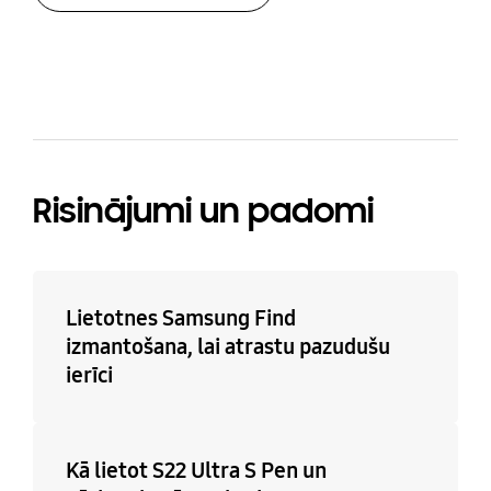
bazaarvoice Certification Label
Risinājumi un padomi
Lietotnes Samsung Find
izmantošana, lai atrastu pazudušu
ierīci
Kā lietot S22 Ultra S Pen un