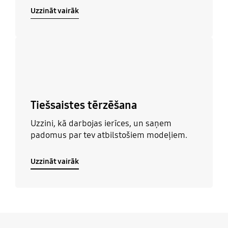
Uzzināt vairāk
Uzzināt vairāk
Tiešsaistes tērzēšana
Uzzini, kā darbojas ierīces, un saņem
padomus par tev atbilstošiem modeļiem.
Uzzināt vairāk