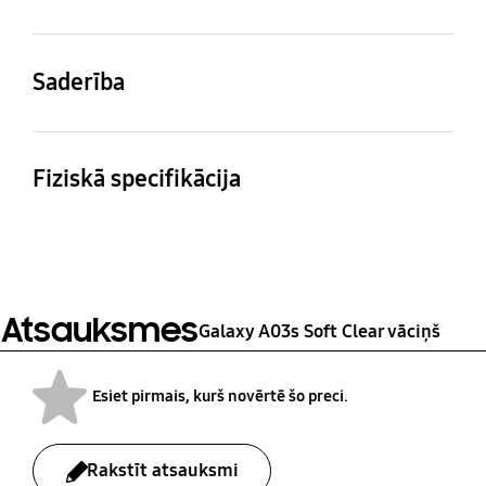
TRANSPARENT
Saderība
Saderīgi modeļi
Galaxy A03s
Fiziskā specifikācija
Izmēri (kastīte:
Svars
platumsxaugstumsxdzi
40 g
ļums)
80.1 x 170.7 x 12.2 mm
Atsauksmes
Galaxy A03s Soft Clear vāciņš
Esiet pirmais, kurš novērtē šo preci.
Rakstīt atsauksmi