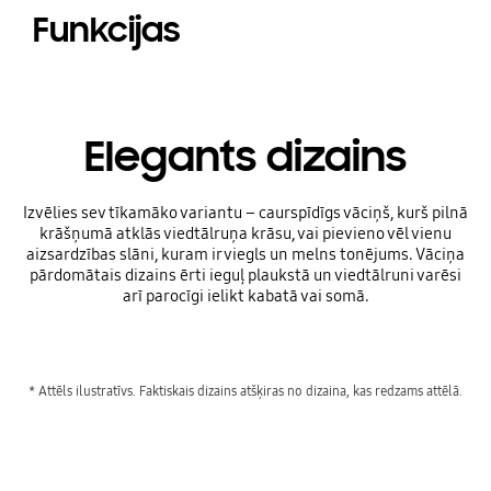
Funkcijas
Elegants dizains
Izvēlies sev tīkamāko variantu – caurspīdīgs vāciņš, kurš pilnā
krāšņumā atklās viedtālruņa krāsu, vai pievieno vēl vienu
aizsardzības slāni, kuram ir viegls un melns tonējums. Vāciņa
pārdomātais dizains ērti ieguļ plaukstā un viedtālruni varēsi
arī parocīgi ielikt kabatā vai somā.
* Attēls ilustratīvs. Faktiskais dizains atšķiras no dizaina, kas redzams attēlā.