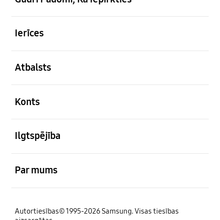
atvērts
Ierīces
atvērts
Atbalsts
atvērts
Konts
atvērts
Ilgtspējība
atvērts
Par mums
Autortiesības© 1995-2026 Samsung. Visas tiesības