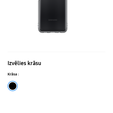
Izvēlies krāsu
Krāsa :
Black