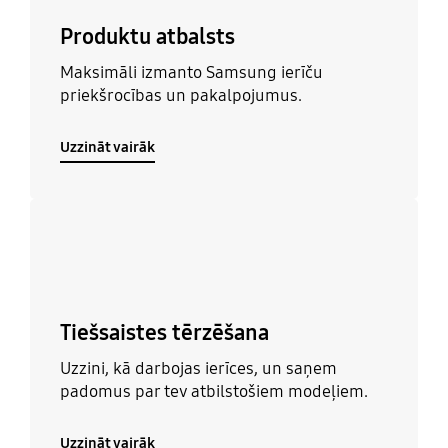
Produktu atbalsts
Maksimāli izmanto Samsung ierīču
priekšrocības un pakalpojumus.
Uzzināt vairāk
Uzzināt vairāk
Tiešsaistes tērzēšana
Uzzini, kā darbojas ierīces, un saņem
padomus par tev atbilstošiem modeļiem.
Uzzināt vairāk