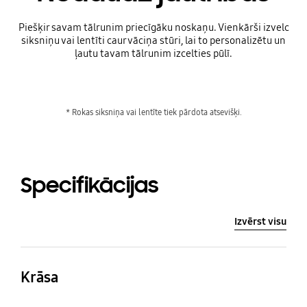
Piešķir savam tālrunim priecīgāku noskaņu. Vienkārši izvelc
siksniņu vai lentīti caur vāciņa stūri, lai to personalizētu un
ļautu tavam tālrunim izcelties pūlī.
* Rokas siksniņa vai lentīte tiek pārdota atsevišķi.
Specifikācijas
Izvērst visu
Krāsa
Black