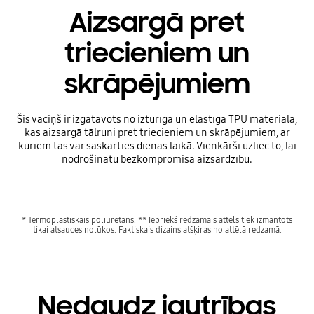
Aizsargā pret
triecieniem un
skrāpējumiem
Šis vāciņš ir izgatavots no izturīga un elastīga TPU materiāla,
kas aizsargā tālruni pret triecieniem un skrāpējumiem, ar
kuriem tas var saskarties dienas laikā. Vienkārši uzliec to, lai
nodrošinātu bezkompromisa aizsardzību.
* Termoplastiskais poliuretāns. ** Iepriekš redzamais attēls tiek izmantots
tikai atsauces nolūkos. Faktiskais dizains atšķiras no attēlā redzamā.
Nedaudz jautrības