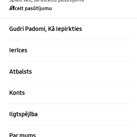
Atcelt pasūtījumu
atvērts
Footer Navigation
Gudri Padomi, Kā Iepirkties
atvērts
Ierīces
atvērts
Atbalsts
atvērts
Konts
atvērts
Ilgtspējība
atvērts
Par mums