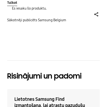
Tulkot
Bovendien zijn de knoppen goed te bedienen en
Es iesaku šo produktu.
blijven de poorten gemakkelijk toegankelijk.
share
Sākotnēji publicēts Samsung Belgium
bazaarvoice Certification Label
Risinājumi un padomi
Lietotnes Samsung Find
izmantošana, lai atrastu pazudušu