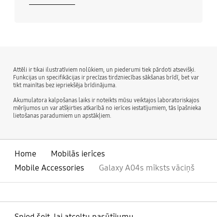
Attēli ir tikai ilustratīviem nolūkiem, un piederumi tiek pārdoti atsevišķi.
Funkcijas un specifikācijas ir precīzas tirdzniecības sākšanas brīdī, bet var
tikt mainītas bez iepriekšēja brīdinājuma.
Akumulatora kalpošanas laiks ir noteikts mūsu veiktajos laboratoriskajos
mērījumos un var atšķirties atkarībā no ierīces iestatījumiem, tās īpašnieka
lietošanas paradumiem un apstākļiem.
Home
Mobilās ierīces
Mobile Accessories
Galaxy A04s mīksts vāciņš
Spied šeit, lai atceltu pasūtījumu