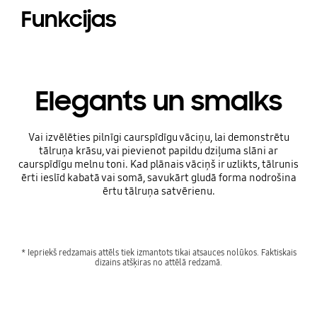
Funkcijas
Elegants un smalks
Vai izvēlēties pilnīgi caurspīdīgu vāciņu, lai demonstrētu
tālruņa krāsu, vai pievienot papildu dziļuma slāni ar
caurspīdīgu melnu toni. Kad plānais vāciņš ir uzlikts, tālrunis
ērti ieslīd kabatā vai somā, savukārt gludā forma nodrošina
ērtu tālruņa satvērienu.
* Iepriekš redzamais attēls tiek izmantots tikai atsauces nolūkos. Faktiskais
dizains atšķiras no attēlā redzamā.