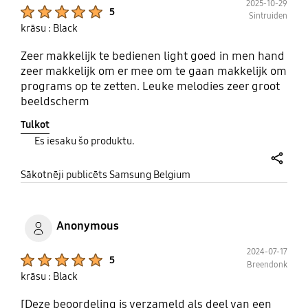
2025-10-29
Product Ratings :
5
Sintruiden
krāsu : Black
Zeer makkelijk te bedienen light goed in men hand
zeer makkelijk om er mee om te gaan makkelijk om
programs op te zetten. Leuke melodies zeer groot
beeldscherm
Tulkot
Es iesaku šo produktu.
share
Sākotnēji publicēts Samsung Belgium
Anonymous
2024-07-17
Product Ratings :
5
Breendonk
krāsu : Black
[Deze beoordeling is verzameld als deel van een