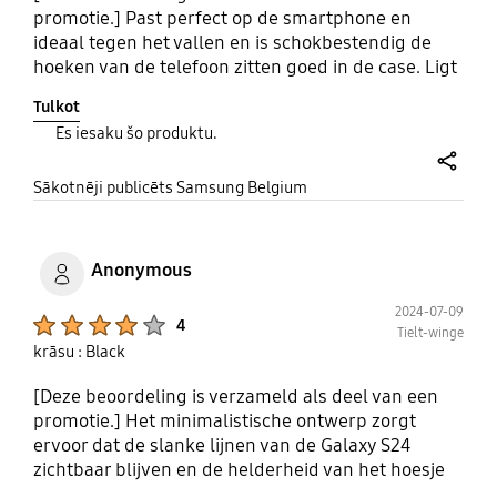
promotie.] Past perfect op de smartphone en
ideaal tegen het vallen en is schokbestendig de
hoeken van de telefoon zitten goed in de case. Ligt
goed in de pols zeker een aanrader!
Tulkot
Es iesaku šo produktu.
share
Sākotnēji publicēts Samsung Belgium
Anonymous
2024-07-09
Product Ratings :
4
Tielt-winge
krāsu : Black
[Deze beoordeling is verzameld als deel van een
promotie.] Het minimalistische ontwerp zorgt
ervoor dat de slanke lijnen van de Galaxy S24
zichtbaar blijven en de helderheid van het hoesje
vergeelt niet snel, zelfs bij langdurig gebruik.