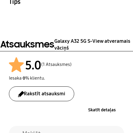
Tips
ļums)
79.9X166.1X14 mm
S View Wallet Cover
Galaxy A32 5G S-View atveramais
Atsauksmes
vāciņš
5.0
(1 Atsauksmes)
Iesaka
0
% klientu.
Rakstīt atsauksmi
Skatīt detaļas