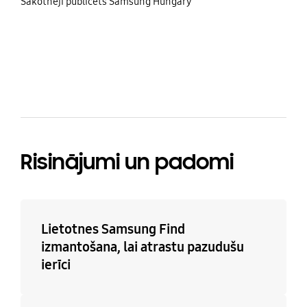
share
Sākotnēji publicēts Samsung Hungary
bazaarvoice Certification Label
Risinājumi un padomi
Lietotnes Samsung Find
izmantošana, lai atrastu pazudušu
ierīci