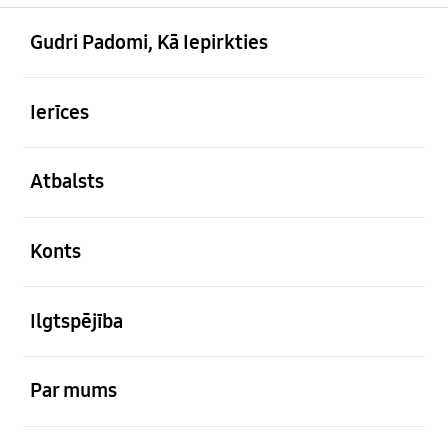
atvērts
Footer Navigation
Gudri Padomi, Kā Iepirkties
atvērts
Ierīces
atvērts
Atbalsts
atvērts
Konts
atvērts
Ilgtspējība
atvērts
Par mums