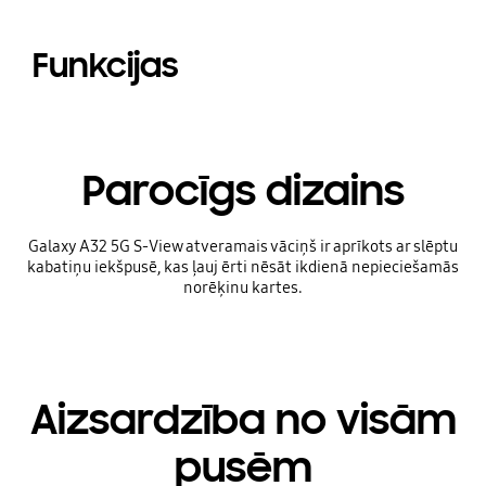
Funkcijas
Parocīgs dizains
Galaxy A32 5G S-View atveramais vāciņš ir aprīkots ar slēptu
kabatiņu iekšpusē, kas ļauj ērti nēsāt ikdienā nepieciešamās
norēķinu kartes.
Aizsardzība no visām
pusēm