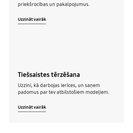
priekšrocības un pakalpojumus.
Uzzināt vairāk
Uzzināt vairāk
Tiešsaistes tērzēšana
Uzzini, kā darbojas ierīces, un saņem
padomus par tev atbilstošiem modeļiem.
Uzzināt vairāk