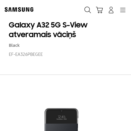
Skip
Skip
to
to
Meklēt
Grozs
Pieteikšanās
Navigation
content
accessibility
help
Galaxy A32 5G S-View
atveramais vāciņš
Black
EF-EA326PBEGEE
Ga
A3
5
S-
V