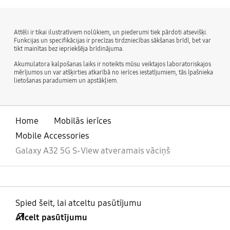
Attēli ir tikai ilustratīviem nolūkiem, un piederumi tiek pārdoti atsevišķi.
Funkcijas un specifikācijas ir precīzas tirdzniecības sākšanas brīdī, bet var
tikt mainītas bez iepriekšēja brīdinājuma.
Akumulatora kalpošanas laiks ir noteikts mūsu veiktajos laboratoriskajos
mērījumos un var atšķirties atkarībā no ierīces iestatījumiem, tās īpašnieka
lietošanas paradumiem un apstākļiem.
Home
Mobilās ierīces
Mobile Accessories
Galaxy A32 5G S-View atveramais vāciņš
Spied šeit, lai atceltu pasūtījumu
Atcelt pasūtījumu