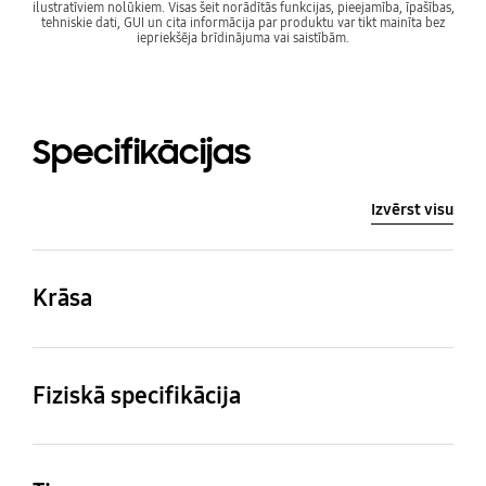
ilustratīviem nolūkiem. Visas šeit norādītās funkcijas, pieejamība, īpašības,
tehniskie dati, GUI un cita informācija par produktu var tikt mainīta bez
iepriekšēja brīdinājuma vai saistībām.
Specifikācijas
Izvērst visu
Krāsa
Black
Fiziskā specifikācija
Izmēri (kastīte:
Svars
platumsxaugstumsxdzi
59 g