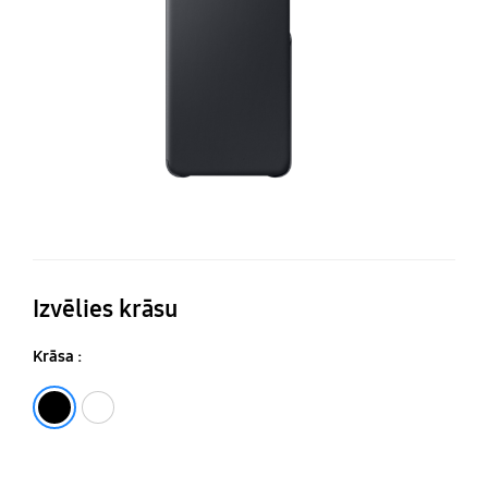
at
vā
Izvēlies krāsu
Krāsa :
Black
White