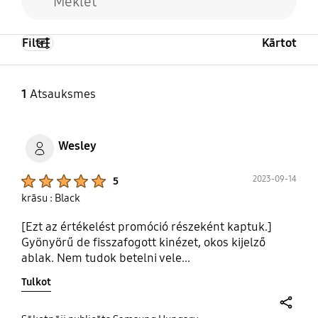
Filtri
Kārtot
1
Atsauksmes
Wesley
Product Ratings :
2023-09-14
5
krāsu : Black
[Ezt az értékelést promóció részeként kaptuk.]
Gyönyörű de fisszafogott kinézet, okos kijelző
ablak. Nem tudok betelni vele...
Tulkot