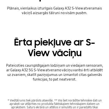
Plānais, vienlaikus izturīgais Galaxy A32 S-View atveramais
vāciņš aizsargās tālruni no visām pusēm.
Ērta piekļuve ar S-
View vāciņu
Pateicoties caurspīdīgajam lodziņam un viedajam sensoram,
ar Galaxy A32 5G S-View atveramo vāciņu varēsi ērti atbildēt
uz zvaniem, skatīt paziņojumus un izmantot citas galvenās
funkcijas, to pat neatverot.
* Viedtālrunis tiek pārdots atsevišķi. ** Visi šeit norādītie tehniskie dati un
apraksti var atšķirties no produkta faktiskajiem tehniskajiem datiem un
aprakstiem. Saturs ekrānā un attēlos ir simulēts un ir paredzēts tikai