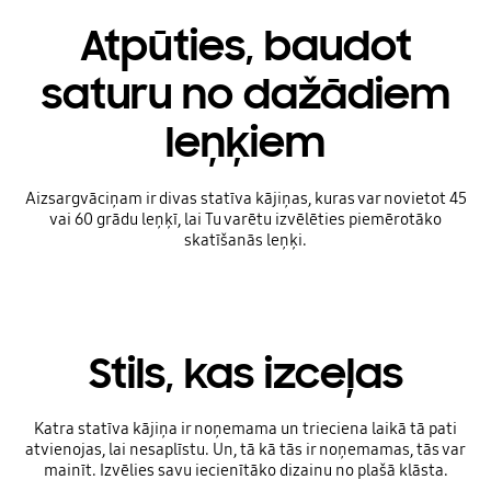
Atpūties, baudot
saturu no dažādiem
leņķiem
Aizsargvāciņam ir divas statīva kājiņas, kuras var novietot 45
vai 60 grādu leņķī, lai Tu varētu izvēlēties piemērotāko
skatīšanās leņķi.
Stils, kas izceļas
Katra statīva kājiņa ir noņemama un trieciena laikā tā pati
atvienojas, lai nesaplīstu. Un, tā kā tās ir noņemamas, tās var
mainīt. Izvēlies savu iecienītāko dizainu no plašā klāsta.