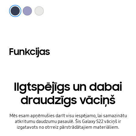
Lavandas
Balts
Funkcijas
Ilgtspējīgs un dabai
draudzīgs vāciņš
Mēs esam apņēmušies darīt visu iespējamo, lai samazinātu
atkritumu daudzumu pasaulē. Šis Galaxy S22 vāciņš ir
izgatavots no otrreiz pārstrādātajiem materiāliem.