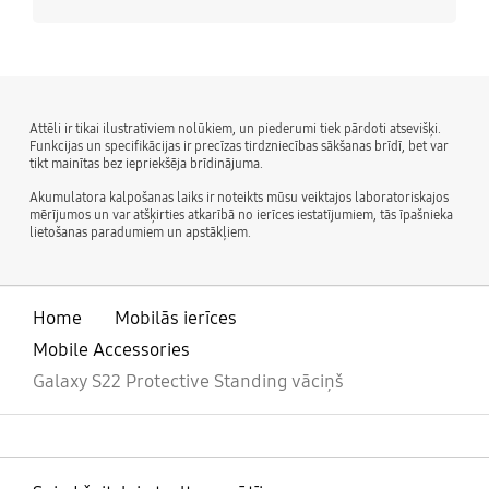
Attēli ir tikai ilustratīviem nolūkiem, un piederumi tiek pārdoti atsevišķi.
Funkcijas un specifikācijas ir precīzas tirdzniecības sākšanas brīdī, bet var
tikt mainītas bez iepriekšēja brīdinājuma.
Akumulatora kalpošanas laiks ir noteikts mūsu veiktajos laboratoriskajos
mērījumos un var atšķirties atkarībā no ierīces iestatījumiem, tās īpašnieka
lietošanas paradumiem un apstākļiem.
Home
Mobilās ierīces
Mobile Accessories
Galaxy S22 Protective Standing vāciņš