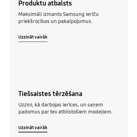
Produktu atbalsts
Maksimāli izmanto Samsung ierīču
priekšrocības un pakalpojumus.
Uzzināt vairāk
Uzzināt vairāk
Tiešsaistes tērzēšana
Uzzini, kā darbojas ierīces, un saņem
padomus par tev atbilstošiem modeļiem.
Uzzināt vairāk