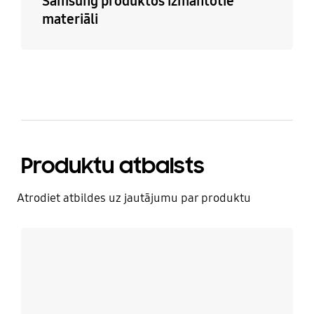
Samsung produktos izmantotie
materiāli
Produktu atbalsts
Atrodiet atbildes uz jautājumu par produktu
Uzzināt vairāk