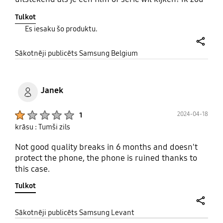
het iedereen aanraden!
Tulkot
Es iesaku šo produktu.
share
Sākotnēji publicēts Samsung Belgium
Janek
Product Ratings :
2024-04-18
1
krāsu : Tumši zils
Not good quality breaks in 6 months and doesn't
protect the phone, the phone is ruined thanks to
this case.
Tulkot
share
Sākotnēji publicēts Samsung Levant