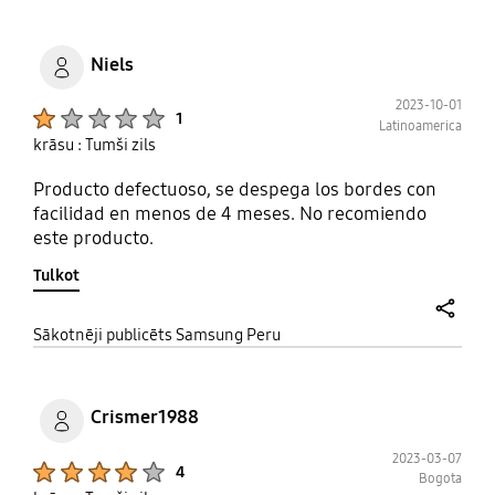
Niels
2023-10-01
Product Ratings :
1
Latinoamerica
krāsu : Tumši zils
Producto defectuoso, se despega los bordes con
facilidad en menos de 4 meses. No recomiendo
este producto.
Tulkot
share
Sākotnēji publicēts Samsung Peru
Crismer1988
2023-03-07
Product Ratings :
4
Bogota