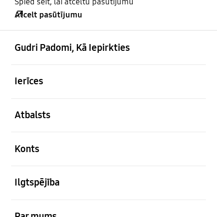
Spied šeit, lai atceltu pasūtījumu
Atcelt pasūtījumu
atvērts
Footer Navigation
Gudri Padomi, Kā Iepirkties
atvērts
Ierīces
atvērts
Atbalsts
atvērts
Konts
atvērts
Ilgtspējība
atvērts
Par mums