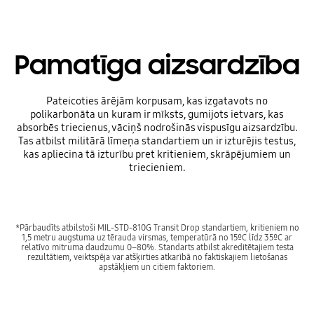
Pamatīga aizsardzība
Pateicoties ārējām korpusam, kas izgatavots no
polikarbonāta un kuram ir mīksts, gumijots ietvars, kas
absorbēs triecienus, vāciņš nodrošinās vispusīgu aizsardzību.
Tas atbilst militārā līmeņa standartiem un ir izturējis testus,
kas apliecina tā izturību pret kritieniem, skrāpējumiem un
triecieniem.
*Pārbaudīts atbilstoši MIL-STD-810G Transit Drop standartiem, kritieniem no
1,5 metru augstuma uz tērauda virsmas, temperatūrā no 15ºC līdz 35ºC ar
relatīvo mitruma daudzumu 0–80%. Standarts atbilst akreditētajiem testa
rezultātiem, veiktspēja var atšķirties atkarībā no faktiskajiem lietošanas
apstākļiem un citiem faktoriem.