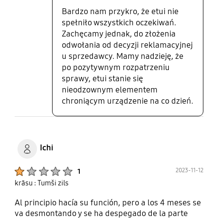
jeśli chodzi o jakość produktów.
Bardzo nam przykro, że etui nie
spełniło wszystkich oczekiwań.
Zachęcamy jednak, do złożenia
odwołania od decyzji reklamacyjnej
u sprzedawcy. Mamy nadzieję, że
po pozytywnym rozpatrzeniu
sprawy, etui stanie się
nieodzownym elementem
chroniącym urządzenie na co dzień.
Ichi
Product Ratings :
2023-11-12
1
krāsu : Tumši zils
Al principio hacía su función, pero a los 4 meses se
va desmontando y se ha despegado de la parte