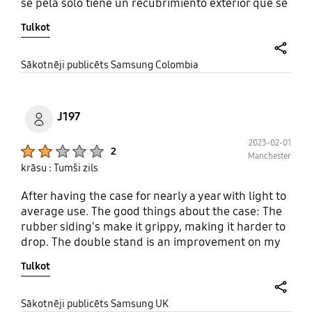
se pela solo tiene un recubrimiento exterior que se
levanta a pedazos con el tacto muy mal producto
Tulkot
no.lo recomiendo
share
Sākotnēji publicēts Samsung Colombia
J197
2023-02-01
Product Ratings :
2
Manchester
krāsu : Tumši zils
After having the case for nearly a year with light to
average use. The good things about the case: The
rubber siding's make it grippy, making it harder to
drop. The double stand is an improvement on my
old Note 9 stand, it can take the weight of the
Tulkot
phone without falling back on itself, the cover
going between the cameras makes me feel that, if I
dropped it, the chance of camera damage is
share
Sākotnēji publicēts Samsung UK