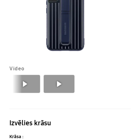
Video
Iepriekšējais
Nākamais
Izvēlies krāsu
Krāsa :