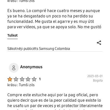
krāsu : Tumši zils
Es bueno. Lo compré hace cuatro meses y aunque
ya se ha desgastado un poco no ha perdido su
funcionalidad. Me gusta el agarre y es muy útil
para ver videos, ya que se apoya solo. No me gustó
que las paticas de la parte trasera sean tan
Tulkot
frágiles. Se me ha caído tres veces y en una de esas
veces la parte central de esos soportes se perdió,
quedó con el hueco porque las partes
share
Sākotnēji publicēts Samsung Colombia
intercambiables no incluían la parte central en lo
que recibí.
Anonymous
2023-03-01
Product Ratings :
1
Bogota
krāsu : Tumši zils
Compre este estuche aqui por la pag oficial, pero
quiero decir que es de la.peor calidad que existe lo
he usafo un par de veces y el protector literalmente