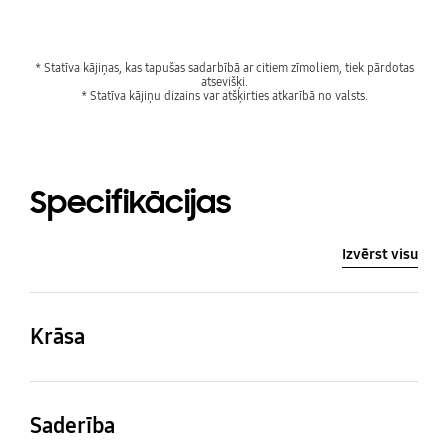
* Statīva kājiņas, kas tapušas sadarbībā ar citiem zīmoliem, tiek pārdotas
atsevišķi.
* Statīva kājiņu dizains var atšķirties atkarībā no valsts.
Specifikācijas
Izvērst visu
Krāsa
Navy
Saderība