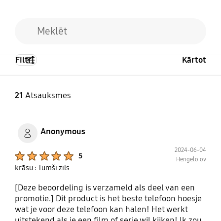
Filtri
Kārtot
21
Atsauksmes
Anonymous
2024-06-04
Product Ratings :
5
Hengelo ov
krāsu : Tumši zils
[Deze beoordeling is verzameld als deel van een
promotie.] Dit product is het beste telefoon hoesje
wat je voor deze telefoon kan halen! Het werkt
uitstekend als je een film of serie wil kijken! Ik zou