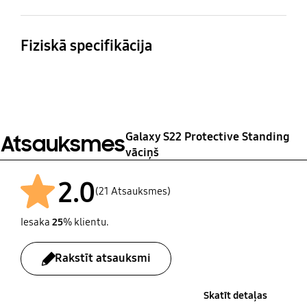
Saderīgi modeļi
Galaxy S22
Fiziskā specifikācija
Izmēri (kastīte:
Svars
platumsxaugstumsxdzi
64 g
ļums)
74.1 x 149.4 x 11.5 mm
Galaxy S22 Protective Standing
Atsauksmes
vāciņš
2.0
(21 Atsauksmes)
Iesaka
25
% klientu.
Rakstīt atsauksmi
Skatīt detaļas