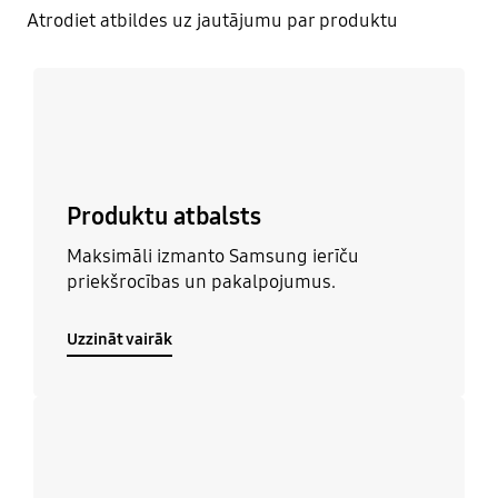
Atrodiet atbildes uz jautājumu par produktu
Uzzināt vairāk
Produktu atbalsts
Maksimāli izmanto Samsung ierīču
priekšrocības un pakalpojumus.
Uzzināt vairāk
Uzzināt vairāk