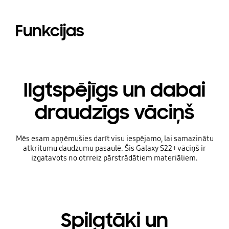
Funkcijas
Ilgtspējīgs un dabai
draudzīgs vāciņš
Mēs esam apņēmušies darīt visu iespējamo, lai samazinātu
atkritumu daudzumu pasaulē. Šis Galaxy S22+ vāciņš ir
izgatavots no otrreiz pārstrādātiem materiāliem.
Spilgtāki un