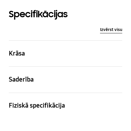
Specifikācijas
Izvērst visu
Krāsa
Black
Saderība
Saderīgi modeļi
Galaxy S22
Fiziskā specifikācija
Izmēri (kastīte:
Svars
platumsxaugstumsxdzi
76.7 g