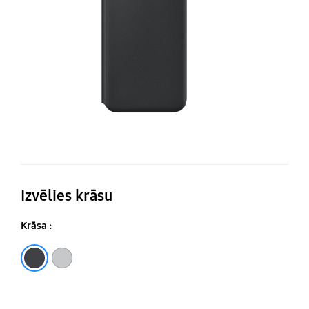
Co
Izvēlies krāsu
Krāsa :
Melns
Gaiši pelēks