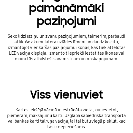
pamanāmāki
paziņojumi
Seko līdzi īsziņu un zvanu paziņojumiem, taimerim, pārbaudi
atlikušo akumulatora uzlādes līmeni un daudz ko citu,
izmantojot vienkāršas paziņojumu ikonas, kas tiek attēlotas
LED vāciņa displejā. Izmanto t iepriekš iestatītās ikonas vai
maini tās atbilstoši savam stilam un noskaņojumam.
Viss vienuviet
Kartes iekšējā vāciņā ir iestrādāta vieta, kur ievietot,
piemēram, maksājumu karti. Uzglabā sabiedriskā transporta
vai bankas karti tālruņa vāciņā, lai tai būtu viegli piekļūt, kad
tas ir nepieciešams.