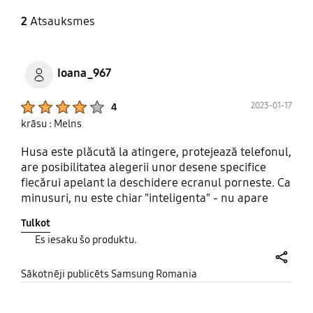
2
Atsauksmes
Ioana_967
Product Ratings :
2023-01-17
4
krāsu : Melns
Husa este plăcută la atingere, protejează telefonul,
are posibilitatea alegerii unor desene specifice
fiecărui apelant la deschidere ecranul porneste. Ca
minusuri, nu este chiar "inteligenta" - nu apare
numele persoanei din agenda care suna; se poate
Tulkot
răspunde la telefon, doar deschizând husa. Husa
Es iesaku šo produktu.
de la Samsung S10 era într-adevăr inteligenta ,
poate ar fi bine sa se facă acel model si pentru S22.
share
Dar mie îmi plac doar husele tip carte, originale,
Sākotnēji publicēts Samsung Romania
asa ca sunt relativ multumita.