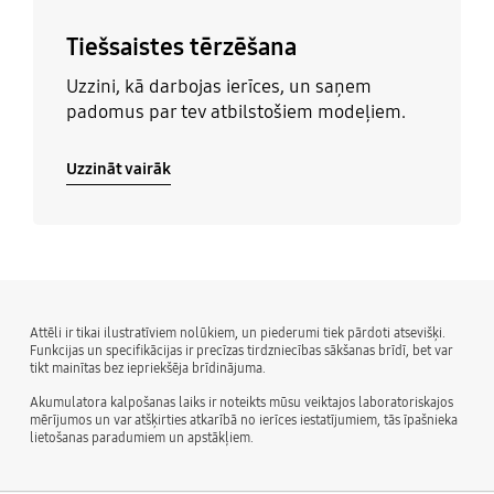
Tiešsaistes tērzēšana
Uzzini, kā darbojas ierīces, un saņem
padomus par tev atbilstošiem modeļiem.
Uzzināt vairāk
Attēli ir tikai ilustratīviem nolūkiem, un piederumi tiek pārdoti atsevišķi.
Funkcijas un specifikācijas ir precīzas tirdzniecības sākšanas brīdī, bet var
tikt mainītas bez iepriekšēja brīdinājuma.
Akumulatora kalpošanas laiks ir noteikts mūsu veiktajos laboratoriskajos
mērījumos un var atšķirties atkarībā no ierīces iestatījumiem, tās īpašnieka
lietošanas paradumiem un apstākļiem.