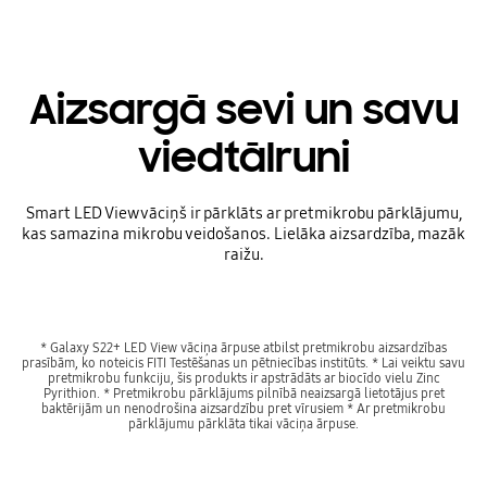
Aizsargā sevi un savu
viedtālruni
Smart LED View vāciņš ir pārklāts ar pretmikrobu pārklājumu,
kas samazina mikrobu veidošanos. Lielāka aizsardzība, mazāk
raižu.
* Galaxy S22+ LED View vāciņa ārpuse atbilst pretmikrobu aizsardzības
prasībām, ko noteicis FITI Testēšanas un pētniecības institūts. * Lai veiktu savu
pretmikrobu funkciju, šis produkts ir apstrādāts ar biocīdo vielu Zinc
Pyrithion. * Pretmikrobu pārklājums pilnībā neaizsargā lietotājus pret
baktērijām un nenodrošina aizsardzību pret vīrusiem * Ar pretmikrobu
pārklājumu pārklāta tikai vāciņa ārpuse.