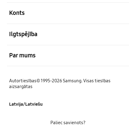
atvērts
Konts
atvērts
Ilgtspējība
atvērts
Par mums
Autortiesības© 1995-2026 Samsung. Visas tiesības
aizsargātas
Latvija/Latviešu
Paliec savienots?