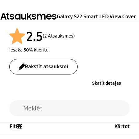
ļums)
76.2 X 149.43 X 14.7 mm
Atsauksmes
Galaxy S22 Smart LED View Cover
2.5
(2 Atsauksmes)
Iesaka
50
% klientu.
Rakstīt atsauksmi
Skatīt detaļas
Filtri
Kārtot