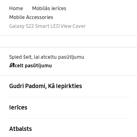
Home
Mobilās ierīces
Mobile Accessories
Galaxy S22 Smart LED View Cover
Spied šeit, lai atceltu pasūtījumu
Atcelt pasūtījumu
atvērts
Footer Navigation
Gudri Padomi, Kā Iepirkties
atvērts
Ierīces
atvērts
Atbalsts