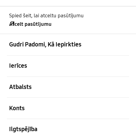
Spied šeit, lai atceltu pasūtījumu
Atcelt pasūtījumu
atvērts
Footer Navigation
Gudri Padomi, Kā Iepirkties
atvērts
Ierīces
atvērts
Atbalsts
atvērts
Konts
atvērts
Ilgtspējība