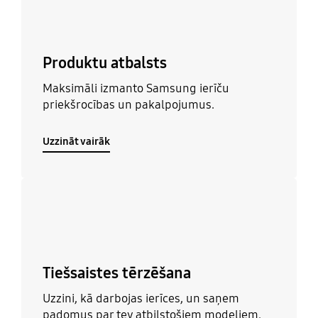
Produktu atbalsts
Maksimāli izmanto Samsung ierīču
priekšrocības un pakalpojumus.
Uzzināt vairāk
Uzzināt vairāk
Tiešsaistes tērzēšana
Uzzini, kā darbojas ierīces, un saņem
padomus par tev atbilstošiem modeļiem.