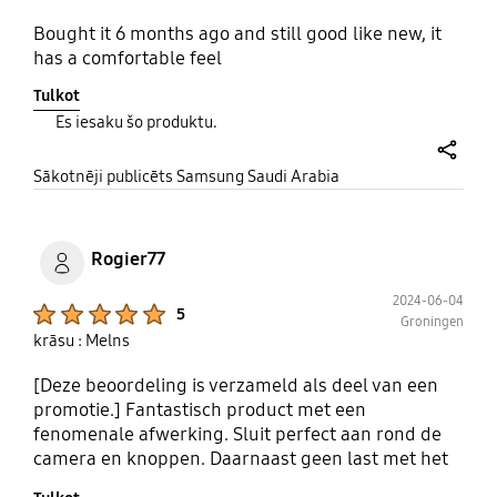
Bought it 6 months ago and still good like new, it
has a comfortable feel
Tulkot
Es iesaku šo produktu.
share
Sākotnēji publicēts Samsung Saudi Arabia
Rogier77
2024-06-04
Product Ratings :
5
Groningen
krāsu : Melns
[Deze beoordeling is verzameld als deel van een
promotie.] Fantastisch product met een
fenomenale afwerking. Sluit perfect aan rond de
camera en knoppen. Daarnaast geen last met het
aansluiten van de lader. Ook zeer dun waardoor de