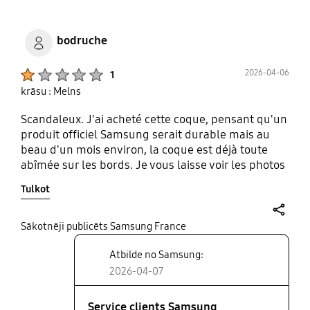
bodruche
Product Ratings :
2026-04-06
1
krāsu : Melns
Scandaleux. J'ai acheté cette coque, pensant qu'un
produit officiel Samsung serait durable mais au
beau d'un mois environ, la coque est déjà toute
abîmée sur les bords. Je vous laisse voir les photos
pour vous donner une idée. Je précise que je n'ai
Tulkot
rien fait de particulier avec, pas d'eau, de
frottements abusifs, ... une utilisation normale.
Vendre un produit si cher pour cette qualité, c'est
share
Sākotnēji publicēts Samsung France
honteux. Autant l'acheter sur le marché, cela
Atbilde no Samsung:
revient au même pour beaucoup moins cher.
2026-04-07
Service clients Samsung