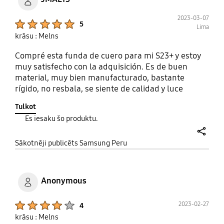
2023-03-07
Product Ratings :
5
Lima
krāsu : Melns
Compré esta funda de cuero para mi S23+ y estoy
muy satisfecho con la adquisición. Es de buen
material, muy bien manufacturado, bastante
rígido, no resbala, se siente de calidad y luce
elegante, fino.
Tulkot
Es iesaku šo produktu.
share
Sākotnēji publicēts Samsung Peru
Anonymous
Product Ratings :
2023-02-27
4
krāsu : Melns