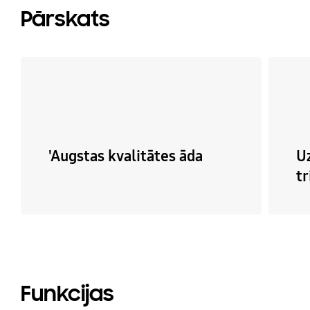
Pārskats
'Augstas kvalitātes āda
U
tr
Funkcijas