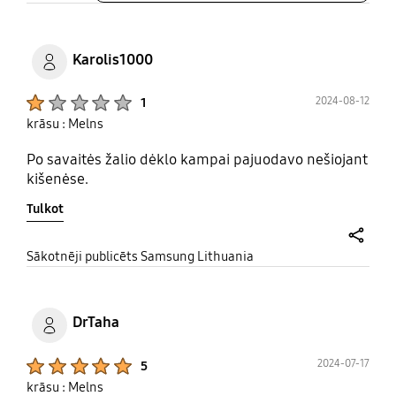
Karolis1000
Product Ratings :
2024-08-12
1
krāsu : Melns
Po savaitės žalio dėklo kampai pajuodavo nešiojant
kišenėse.
Tulkot
share
Sākotnēji publicēts Samsung Lithuania
DrTaha
Product Ratings :
2024-07-17
5
krāsu : Melns