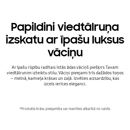
Papildini viedtālruņa
izskatu ar īpašu luksus
vāciņu
Ar īpašu rūpību radītais īstās ādas vāciņš piešķirs Tavam
viedtālrunim izteiktu stilu. Vāciņi pieejami trīs dažādos toņos
– melnā, kamieļa krāsas un zaļā. Izvēlies aizsardzību, kas
izcels ierīces eleganci.
*Produkta krāsu pieejamība var mainīties atkarībā no valsts.