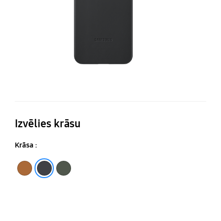
Izvēlies krāsu
Krāsa :
Camel
Melns
Zaļa