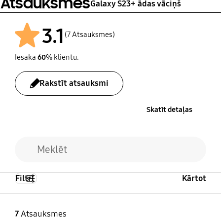
Atsauksmes
Galaxy S23+ ādas vāciņš
3.1
(7 Atsauksmes)
Iesaka
60
% klientu.
Pēc
Rakstīt atsauksmi
Skatīt detaļas
Filtri
Kārtot
7
Atsauksmes