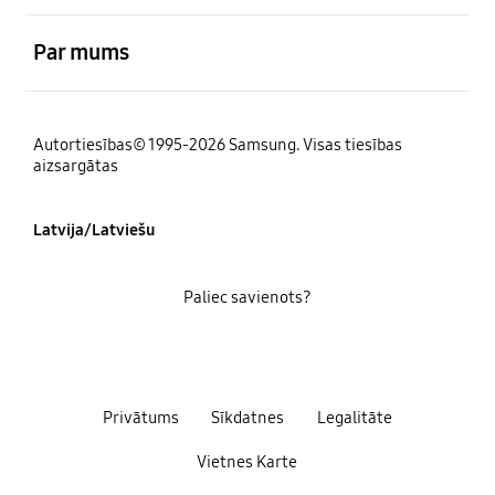
atvērts
Par mums
Autortiesības© 1995-2026 Samsung. Visas tiesības
aizsargātas
Latvija/Latviešu
Paliec savienots?
Privātums
Sīkdatnes
Legalitāte
Vietnes Karte