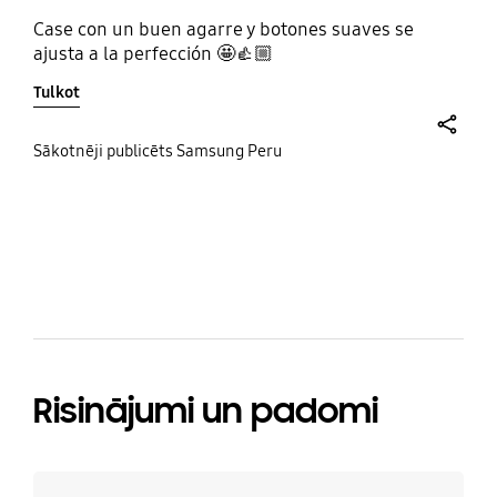
Case con un buen agarre y botones suaves se
ajusta a la perfección 🤩👍🏼
Tulkot
share
Sākotnēji publicēts Samsung Peru
bazaarvoice Certification Label
Risinājumi un padomi