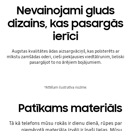
Nevainojami gluds
dizains, kas pasargās
ierīci
Augstas kvalitātes ādas aizsargvāciņš, kas polsterēts ar
mīkstu zamšādas oderi, cieši piekļausies viedtālrunim, lieliski
pasargājot to no ārējiem bojājumiem.
*Attēlam ilustratīva nozīme.
Patīkams materiāls
Tā kā telefons mūsu rokās ir dienu dienā, rūpes par
piemērotā materiāla izvēli ir īpaši lielas. Mūsu