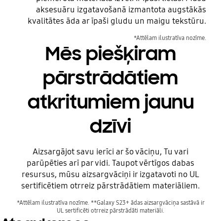
aksesuāru izgatavošanā izmantota augstākās
kvalitātes āda ar īpaši gludu un maigu tekstūru.
*Attēlam ilustratīva nozīme.
Mēs piešķiram
pārstrādātiem
atkritumiem jaunu
dzīvi
Pirms
Aizsargājot savu ierīci ar šo vāciņu, Tu vari
parūpēties arī par vidi. Taupot vērtīgos dabas
resursus, mūsu aizsargvāciņi ir izgatavoti no UL
sertificētiem otrreiz pārstrādātiem materiāliem.
*Attēlam ilustratīva nozīme. **Galaxy S23+ ādas aizsargvāciņa sastāvā ir
UL sertificēti otrreiz pārstrādāti materiāli.