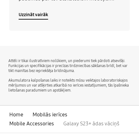
Uzzināt vairāk
Attēli ir tikai ilustratīviem nolūkiem, un piederumi tiek pārdoti atsevišķi.
Funkcijas un specifikācijas ir precīzas tirdzniecības sākšanas brīdī, bet var
tikt mainītas bez iepriekšēja brīdinājuma.
Akumulatora kalpošanas laiks ir noteikts mūsu veiktajos laboratoriskajos
mērījumos un var atšķirties atkarībā no ierīces iestatījumiem, tās īpašnieka
lietošanas paradumiem un apstākļiem.
Home
Mobilās ierīces
Mobile Accessories
Galaxy S23+ ādas vāciņš