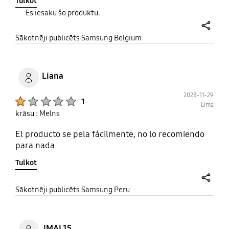
Tulkot
telefoon niet te dik wordt.
Es iesaku šo produktu.
share
Sākotnēji publicēts Samsung Belgium
Liana
2023-11-29
Product Ratings :
1
Lima
krāsu : Melns
El producto se pela fácilmente, no lo recomiendo
para nada
Tulkot
share
Sākotnēji publicēts Samsung Peru
JMAL15