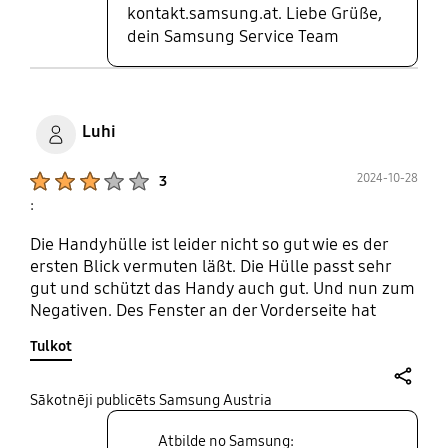
kontakt.samsung.at. Liebe Grüße,
dein Samsung Service Team
Luhi
Product Ratings :
2024-10-28
3
:
Die Handyhülle ist leider nicht so gut wie es der
ersten Blick vermuten läßt. Die Hülle passt sehr
gut und schützt das Handy auch gut. Und nun zum
Negativen. Des Fenster an der Vorderseite hat
keine Verglasung mehr, ist nur ein Loch und damit
Tulkot
auch kein Schutz an dieser Stelle. Klappt man die
Frontklappe komplett zurück, um das Handy
besser halten zu können, beim Fotografieren zum
share
Sākotnēji publicēts Samsung Austria
Beispiel ist der Ausschnitt (Fenster,Loch) zu klein
Atbilde no Samsung:
und deckt die untere Fotolinse teilweise ab.