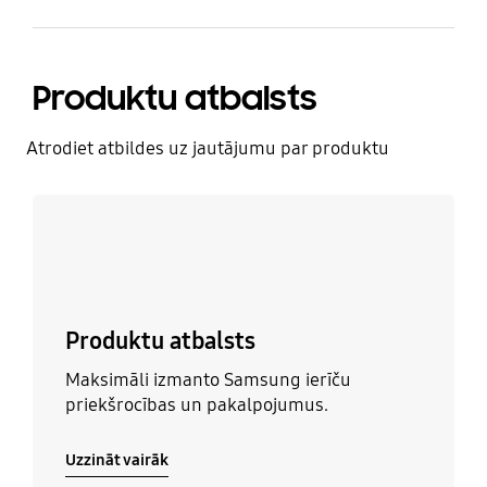
Produktu atbalsts
Atrodiet atbildes uz jautājumu par produktu
Uzzināt vairāk
Produktu atbalsts
Maksimāli izmanto Samsung ierīču
priekšrocības un pakalpojumus.
Uzzināt vairāk