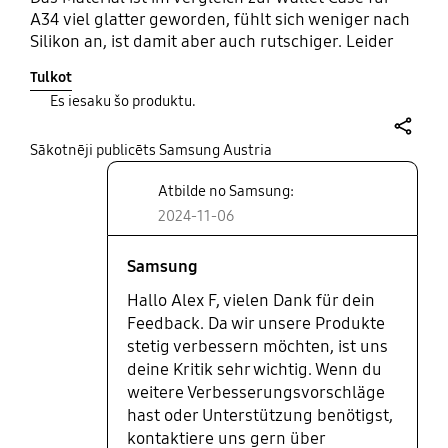
A34 viel glatter geworden, fühlt sich weniger nach
Silikon an, ist damit aber auch rutschiger. Leider
wurde auch der Magnet in der Klappe
Tulkot
weggelassen, somit bleibt das Cover nicht von
Es iesaku šo produktu.
selbst geschlossen wenn man es gerade lange
geöffnet hatte!
share
Sākotnēji publicēts Samsung Austria
Atbilde no Samsung:
2024-11-06
Samsung
Hallo Alex F, vielen Dank für dein
Feedback. Da wir unsere Produkte
stetig verbessern möchten, ist uns
deine Kritik sehr wichtig. Wenn du
weitere Verbesserungsvorschläge
hast oder Unterstützung benötigst,
kontaktiere uns gern über