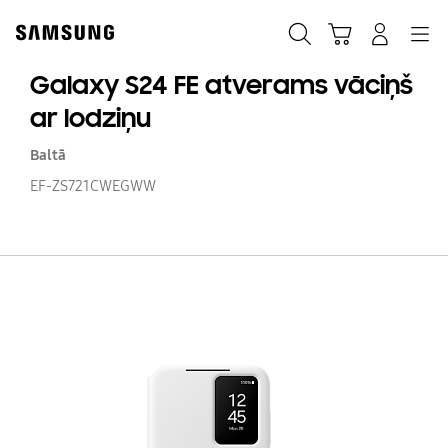
Skip
Skip
to
to
Meklēt
Grozs
Pieteikšanās
Navigation
content
accessibility
help
Galaxy S24 FE atverams vāciņš
ar lodziņu
Baltā
EF-ZS721CWEGWW
Ga
S2
FE
a
vā