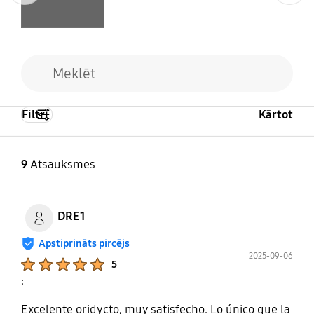
Filtri
Kārtot
9
Atsauksmes
DRE1
Apstiprināts pircējs
2025-09-06
Product Ratings :
5
:
Excelente oridycto, muy satisfecho. Lo único que la