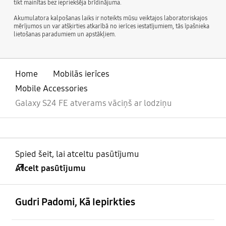
tikt mainītas bez iepriekšēja brīdinājuma.
Akumulatora kalpošanas laiks ir noteikts mūsu veiktajos laboratoriskajos
mērījumos un var atšķirties atkarībā no ierīces iestatījumiem, tās īpašnieka
lietošanas paradumiem un apstākļiem.
Home
Mobilās ierīces
Mobile Accessories
Galaxy S24 FE atverams vāciņš ar lodziņu
Spied šeit, lai atceltu pasūtījumu
Atcelt pasūtījumu
atvērts
Footer Navigation
Gudri Padomi, Kā Iepirkties
atvērts