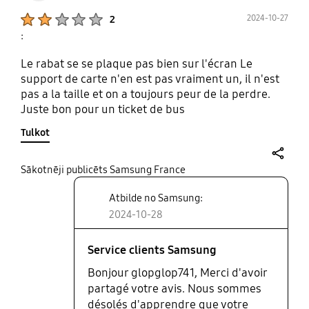
Product Ratings :
2024-10-27
2
:
Le rabat se se plaque pas bien sur l'écran Le
support de carte n'en est pas vraiment un, il n'est
pas a la taille et on a toujours peur de la perdre.
Juste bon pour un ticket de bus
Tulkot
share
Sākotnēji publicēts Samsung France
Atbilde no Samsung:
2024-10-28
Service clients Samsung
Bonjour glopglop741, Merci d'avoir
partagé votre avis. Nous sommes
désolés d'apprendre que votre