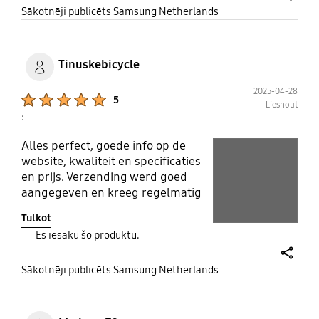
share
Sākotnēji publicēts Samsung Netherlands
Tinuskebicycle
2025-04-28
Product Ratings :
5
Lieshout
:
Alles perfect, goede info op de
play video
website, kwaliteit en specificaties
Layer popup open
en prijs. Verzending werd goed
Layer popup open
aangegeven en kreeg regelmatig
de wijzigingen. M.a.w alles perfect
Tulkot
geregeld
Es iesaku šo produktu.
share
Sākotnēji publicēts Samsung Netherlands