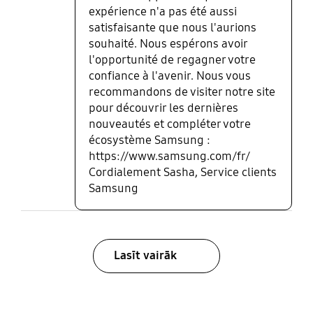
expérience n'a pas été aussi
satisfaisante que nous l'aurions
souhaité. Nous espérons avoir
l'opportunité de regagner votre
confiance à l'avenir. Nous vous
recommandons de visiter notre site
pour découvrir les dernières
nouveautés et compléter votre
écosystème Samsung :
https://www.samsung.com/fr/
Cordialement Sasha, Service clients
Samsung
Lasīt vairāk
bazaarvoice Certification Label