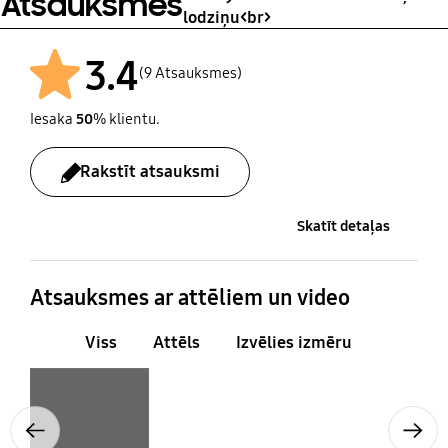
Atsauksmes
lodziņu<br>
3.4
(9 Atsauksmes)
Iesaka
50
% klientu.
Rakstīt atsauksmi
Skatīt detaļas
Atsauksmes ar attēliem un video
Viss
Attēls
Izvēlies izmēru
Layer popup open
Previous
Next