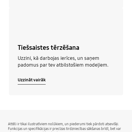
Uzzināt vairāk
Tiešsaistes tērzēšana
Uzzini, kā darbojas ierīces, un saņem
padomus par tev atbilstošiem modeļiem.
Uzzināt vairāk
Attēli ir tikai ilustratīviem nolūkiem, un piederumi tiek pārdoti atsevišķi.
Funkcijas un specifikācijas ir precīzas tirdzniecības sākšanas brīdī, bet var