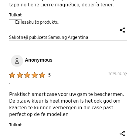
tapa no tiene cierre magnético, debería tener.
Tulkot
Es iesaku šo produktu.
share
Sākotnēji publicēts Samsung Argentina
Anonymous
Product Ratings :
2025-07-09
5
:
Praktisch smart case voor uw gsm te beschermen.
De blauw kleur is heel mooi en is het ook god om
kaarten te kunnen verbergen in die case.past
perfect op de fe modellen
Tulkot