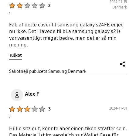
2024-11-15
Product Ratings :
2
Danmark
:
Fab af dette cover til samsung galaxy s24FE er jeg
nu ikke. Det I lavede til bl.a samsung galaxy s21+
var væsentligt meget bedre, men det er så min
mening.
Tulkot
share
Sākotnēji publicēts Samsung Denmark
Alex F
Product Ratings :
2024-11-01
3
:
Hülle sitz gut, könnte aber einen tiken straffer sein.
Das Material ist im vergleich zur Wallet Case für