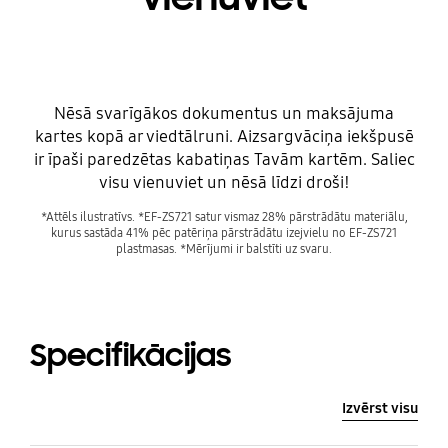
Nēsā svarīgākos dokumentus un maksājuma
kartes kopā ar viedtālruni. Aizsargvāciņa iekšpusē
ir īpaši paredzētas kabatiņas Tavām kartēm. Saliec
visu vienuviet un nēsā līdzi droši!
*Attēls ilustratīvs. *EF-ZS721 satur vismaz 28% pārstrādātu materiālu,
kurus sastāda 41% pēc patēriņa pārstrādātu izejvielu no EF-ZS721
plastmasas. *Mērījumi ir balstīti uz svaru.
Specifikācijas
Izvērst visu