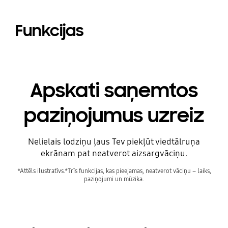
Funkcijas
Apskati saņemtos
paziņojumus uzreiz
Nelielais lodziņu ļaus Tev piekļūt viedtālruņa
ekrānam pat neatverot aizsargvāciņu.
*Attēls ilustratīvs.*Trīs funkcijas, kas pieejamas, neatverot vāciņu – laiks,
paziņojumi un mūzika.
Playing video