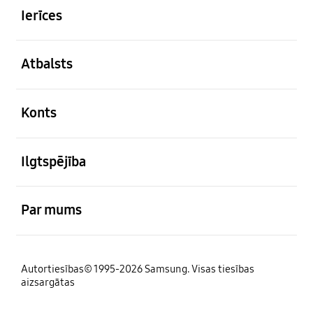
Ierīces
atvērts
Atbalsts
atvērts
Konts
atvērts
Ilgtspējība
atvērts
Par mums
Autortiesības© 1995-2026 Samsung. Visas tiesības
aizsargātas