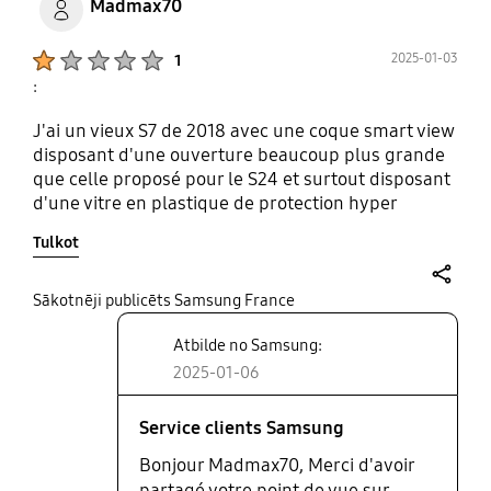
Madmax70
Product Ratings :
2025-01-03
1
:
J'ai un vieux S7 de 2018 avec une coque smart view
disposant d'une ouverture beaucoup plus grande
que celle proposé pour le S24 et surtout disposant
d'une vitre en plastique de protection hyper
résistante. Au bout de presque 7 ans d'utilisation,
Tulkot
la vitre de mon S7 qui ne possède pas de vitre de
protection, est impeccable sans aucunes rayures.
Avec le smart view pour le S24, la partie exposée
share
Sākotnēji publicēts Samsung France
du téléphone ne tiendra pas 7 ans sans rayures. Au
Atbilde no Samsung:
bout d'un an il sera abimé si vous ne mettez pas
une vitre de protection. Ou sont les étuis smart
2025-01-06
view d'autrefois qui protège vraiment votre
téléphone !!!!!
Service clients Samsung
Bonjour Madmax70, Merci d'avoir
partagé votre point de vue sur