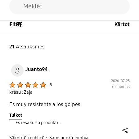
Filtri
Kārtot
21
Atsauksmes
Juanto94
2026-07-25
Product Ratings :
5
En Internet
krāsu : Zaļa
Es muy resistente a los golpes
Tulkot
Es iesaku šo produktu.
share
Sākotnēji publicēts Samsung Colombia