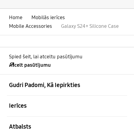
Home
Mobilās ierīces
Mobile Accessories
Galaxy S24+ Silicone Case
Spied šeit, lai atceltu pasūtījumu
Atcelt pasūtījumu
atvērts
Footer Navigation
Gudri Padomi, Kā Iepirkties
atvērts
Ierīces
atvērts
Atbalsts