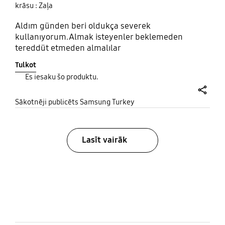
krāsu : Zaļa
Aldım günden beri oldukça severek
kullanıyorum.Almak isteyenler beklemeden
tereddüt etmeden almalılar
Tulkot
Es iesaku šo produktu.
share
Sākotnēji publicēts Samsung Turkey
Lasīt vairāk
bazaarvoice Certification Label