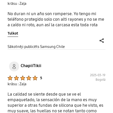
krāsu : Zaļa
No duran ni un año son romperse. Yo tengo mi
teléfono protegido solo con alti rayones y no se me
a caído ni roto, aun así la carcasa esta toda rota
Tulkot
share
Sākotnēji publicēts Samsung Chile
ChapiiTikii
2025-03-19
Product Ratings :
5
Bogotá
krāsu : Zaļa
La calidad se siente desde que se ve el
empaquetado, la sensación de la mano es muy
superior a otras fundas de silicona que he visto, es
muy suave, las huellas no se notan tanto como