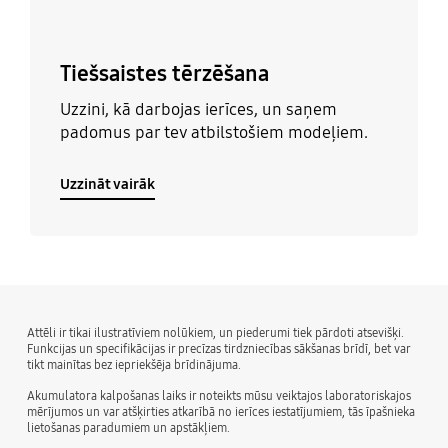
Tiešsaistes tērzēšana
Uzzini, kā darbojas ierīces, un saņem
padomus par tev atbilstošiem modeļiem.
Uzzināt vairāk
Attēli ir tikai ilustratīviem nolūkiem, un piederumi tiek pārdoti atsevišķi.
Funkcijas un specifikācijas ir precīzas tirdzniecības sākšanas brīdī, bet var
tikt mainītas bez iepriekšēja brīdinājuma.
Akumulatora kalpošanas laiks ir noteikts mūsu veiktajos laboratoriskajos
mērījumos un var atšķirties atkarībā no ierīces iestatījumiem, tās īpašnieka
lietošanas paradumiem un apstākļiem.