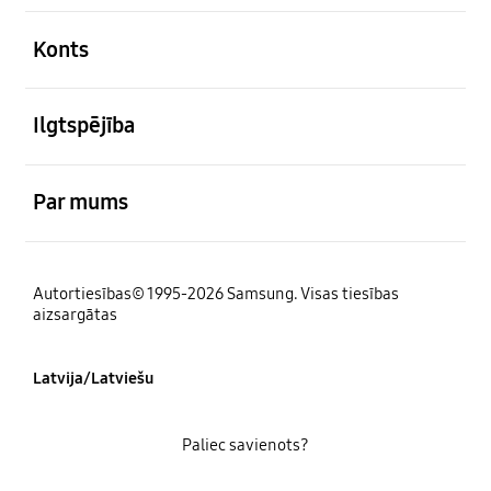
atvērts
Konts
atvērts
Ilgtspējība
atvērts
Par mums
Autortiesības© 1995-2026 Samsung. Visas tiesības
aizsargātas
Latvija/Latviešu
Paliec savienots?