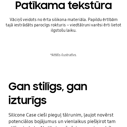
Patīkama tekstūra
Vāciņš veidots no ērta silikona materiāla. Papildu ērtībām
tajā iestrādāts parocīgs rokturis – viedtālruni varēsi ērti lietot
ilgstošu laiku.
*Attēls ilustratīvs.
Gan stilīgs, gan
izturīgs
Silicone Case cieši pieguļ tālrunim, ļaujot novērst
potenciālos bojājumus un vienlaikus piešķirot tam