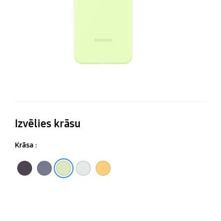
Izvēlies krāsu
Krāsa :
Violeta
Zaļa
Balta
Dzeltena
Tumši violeta