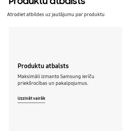
Produktu atbalsts
Atrodiet atbildes uz jautājumu par produktu
Uzzināt vairāk
Produktu atbalsts
Maksimāli izmanto Samsung ierīču
priekšrocības un pakalpojumus.
Uzzināt vairāk
Uzzināt vairāk