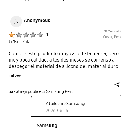
Anonymous
2026-06-13
Product Ratings :
1
Cusco, Peru
krāsu : Zaļa
Compre este producto muy caro de la marca, pero
muy poca calidad, a los dos meses se comenso a
despegar el material de silicona del material duro
Tulkot
share
Sākotnēji publicēts Samsung Peru
Atbilde no Samsung:
2026-06-15
Samsung