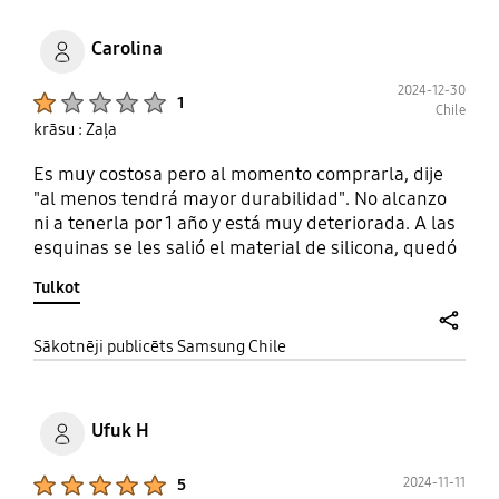
Carolina
2024-12-30
Product Ratings :
1
Chile
krāsu : Zaļa
Es muy costosa pero al momento comprarla, dije
"al menos tendrá mayor durabilidad". No alcanzo
ni a tenerla por 1 año y está muy deteriorada. A las
esquinas se les salió el material de silicona, quedó
el plástico al aire. Se comenzó a desprender a
Tulkot
pesar de la buena manipulación. Era mas
conveniente comprar una carcasa de menor valor
si hubiera sabido que ésta duraría tan poco
share
Sākotnēji publicēts Samsung Chile
Ufuk H
Product Ratings :
2024-11-11
5