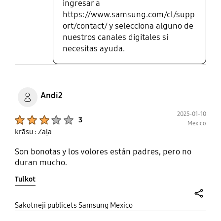
ingresar a
https://www.samsung.com/cl/supp
ort/contact/ y selecciona alguno de
nuestros canales digitales si
necesitas ayuda.
Andi2
2025-01-10
Product Ratings :
3
Mexico
krāsu : Zaļa
Son bonotas y los volores están padres, pero no
duran mucho.
Tulkot
share
Sākotnēji publicēts Samsung Mexico