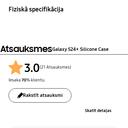
Galaxy S24+
Fiziskā specifikācija
Izmēri (kastīte:
Svars
platumsxaugstumsxdzi
29 g
ļums)
79.3 x 162.0 x 10.5 mm
Atsauksmes
Galaxy S24+ Silicone Case
3.0
(21 Atsauksmes)
Iesaka
70
% klientu.
Rakstīt atsauksmi
Skatīt detaļas