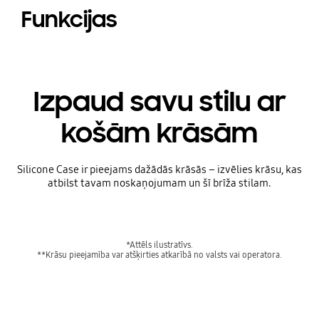
Funkcijas
Izpaud savu stilu ar
košām krāsām
Silicone Case ir pieejams dažādās krāsās – izvēlies krāsu, kas
atbilst tavam noskaņojumam un šī brīža stilam.
*Attēls ilustratīvs.
**Krāsu pieejamība var atšķirties atkarībā no valsts vai operatora.