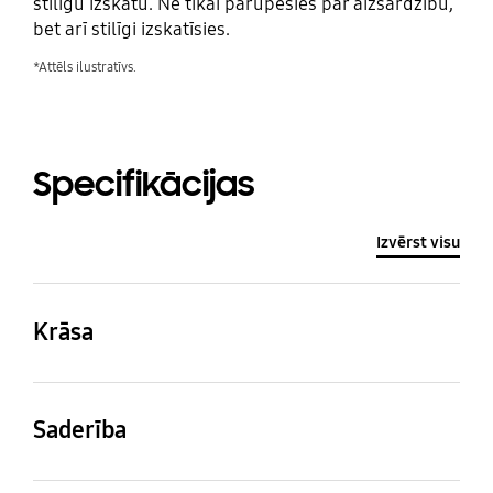
stilīgu izskatu. Ne tikai parūpēsies par aizsardzību,
bet arī stilīgi izskatīsies.
*Attēls ilustratīvs.
Specifikācijas
Izvērst visu
Krāsa
Zaļa
Saderība
Saderīgi modeļi