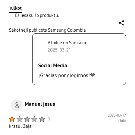
pensé y tampoco se ensucia tan fácilmente, el
Tulkot
diseño minimalista es estupendo. Aunque son algo
Es iesaku šo produktu.
costosas, merecen la pena
share
Sākotnēji publicēts Samsung Colombia
Atbilde no Samsung:
2025-03-21
Social Media.
¡Gracias por elegirnos!💙
Manuel jesus
2025-03-17
Product Ratings :
1
Chile
krāsu : Zaļa