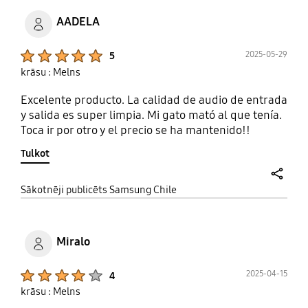
AADELA
Product Ratings :
2025-05-29
5
krāsu : Melns
Excelente producto. La calidad de audio de entrada
y salida es super limpia. Mi gato mató al que tenía.
Toca ir por otro y el precio se ha mantenido!!
Tulkot
share
Sākotnēji publicēts Samsung Chile
Miralo
Product Ratings :
2025-04-15
4
krāsu : Melns