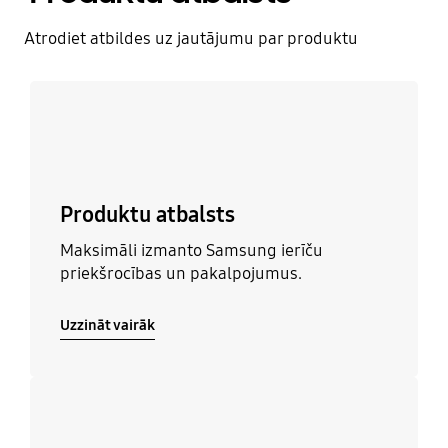
Atrodiet atbildes uz jautājumu par produktu
Uzzināt vairāk
Produktu atbalsts
Maksimāli izmanto Samsung ierīču
priekšrocības un pakalpojumus.
Uzzināt vairāk
Uzzināt vairāk