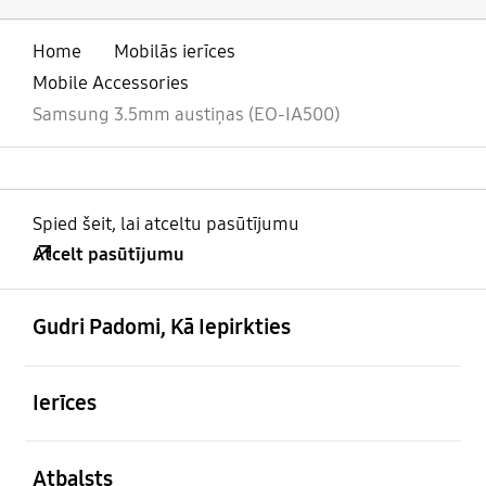
Home
Mobilās ierīces
Mobile Accessories
Samsung 3.5mm austiņas (EO-IA500)
Spied šeit, lai atceltu pasūtījumu
Atcelt pasūtījumu
atvērts
Footer Navigation
Gudri Padomi, Kā Iepirkties
atvērts
Ierīces
atvērts
Atbalsts