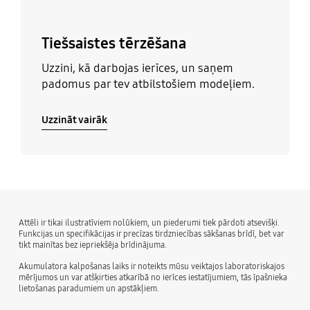
Tiešsaistes tērzēšana
Uzzini, kā darbojas ierīces, un saņem
padomus par tev atbilstošiem modeļiem.
Uzzināt vairāk
Attēli ir tikai ilustratīviem nolūkiem, un piederumi tiek pārdoti atsevišķi.
Funkcijas un specifikācijas ir precīzas tirdzniecības sākšanas brīdī, bet var
tikt mainītas bez iepriekšēja brīdinājuma.
Akumulatora kalpošanas laiks ir noteikts mūsu veiktajos laboratoriskajos
mērījumos un var atšķirties atkarībā no ierīces iestatījumiem, tās īpašnieka
lietošanas paradumiem un apstākļiem.