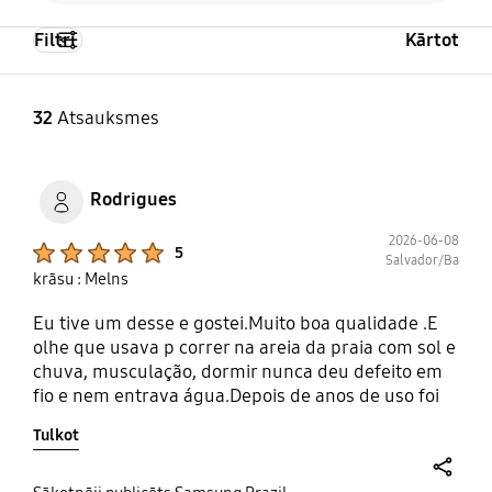
Filtri
Kārtot
32
Atsauksmes
Rodrigues
2026-06-08
Product Ratings :
5
Salvador/Ba
krāsu : Melns
Eu tive um desse e gostei.Muito boa qualidade .E
olhe que usava p correr na areia da praia com sol e
chuva, musculação, dormir nunca deu defeito em
fio e nem entrava água.Depois de anos de uso foi
dando defeito ,mas durou muito.O fio que a
Tulkot
Samsung utiliza nele e muito bom ,não e aquele de
borracha q resecca e vai se partindo.Estava