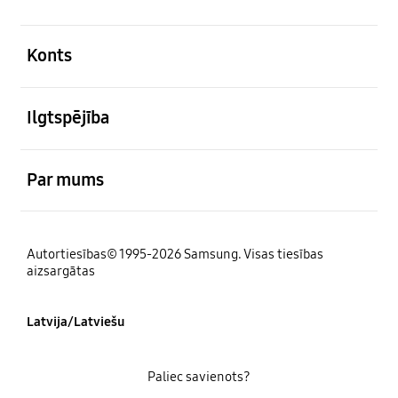
atvērts
Konts
atvērts
Ilgtspējība
atvērts
Par mums
Autortiesības© 1995-2026 Samsung. Visas tiesības
aizsargātas
Latvija/Latviešu
Paliec savienots?