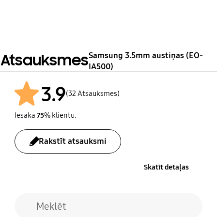
Black
Samsung 3.5mm austiņas (EO-
Atsauksmes
IA500)
3.9
(32 Atsauksmes)
Iesaka
75
% klientu.
Rakstīt atsauksmi
Skatīt detaļas