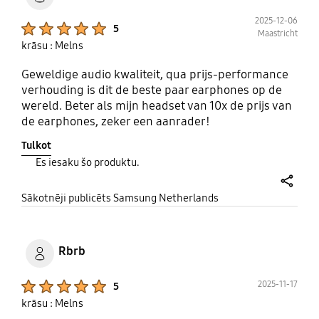
2025-12-06
Product Ratings :
5
Maastricht
krāsu : Melns
Geweldige audio kwaliteit, qua prijs-performance
verhouding is dit de beste paar earphones op de
wereld. Beter als mijn headset van 10x de prijs van
de earphones, zeker een aanrader!
Tulkot
Es iesaku šo produktu.
share
Sākotnēji publicēts Samsung Netherlands
Rbrb
Product Ratings :
2025-11-17
5
krāsu : Melns