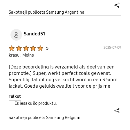
share
Sākotnēji publicēts Samsung Argentina
Sanded51
Product Ratings :
2025-07-09
5
krāsu : Melns
[Deze beoordeling is verzameld als deel van een
promotie.] Super, werkt perfect zoals gewenst.
Super blij dat dit nog verkocht word in een 3.5mm
jacket. Goede geluidskwaliteit voor de prijs me
alles erin wat nodig is.
Tulkot
Es iesaku šo produktu.
share
Sākotnēji publicēts Samsung Belgium