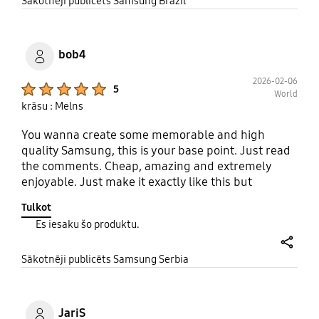
procurando e não achava aqui na minha cidade
share
Sākotnēji publicēts Samsung Brazil
Salvador/BA.Vou comprar.
bob4
2026-02-06
Product Ratings :
5
World
krāsu : Melns
You wanna create some memorable and high
quality Samsung, this is your base point. Just read
the comments. Cheap, amazing and extremely
enjoyable. Just make it exactly like this but
wireless please. Exactly like it. Or include 8mm jack
Tulkot
in future tech.
Es iesaku šo produktu.
share
Sākotnēji publicēts Samsung Serbia
JariS