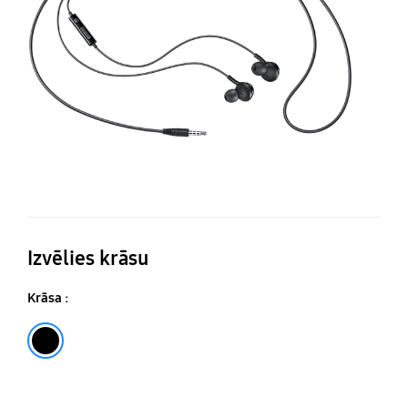
Izvēlies krāsu
Krāsa :
Melns