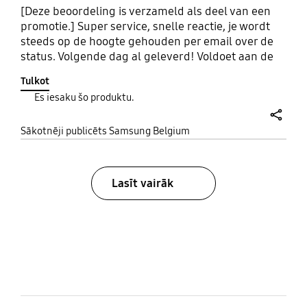
[Deze beoordeling is verzameld als deel van een
promotie.] Super service, snelle reactie, je wordt
steeds op de hoogte gehouden per email over de
status. Volgende dag al geleverd! Voldoet aan de
verwachtingen. Fijn snoertje, meerdere oorstukjes
Tulkot
zodat je kunt wisselen. Prima geluid, blij mee!
Es iesaku šo produktu.
share
Sākotnēji publicēts Samsung Belgium
Lasīt vairāk
bazaarvoice Certification Label