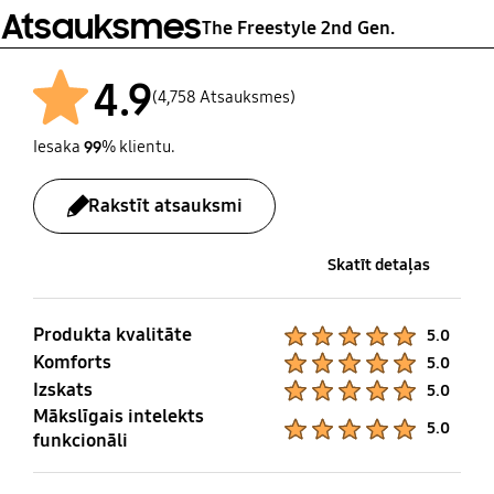
Atsauksmes
The Freestyle 2nd Gen.
E-rokasgrāmata
Strāvas vads
4.9
Yes
Yes
(4,758 Atsauksmes)
Iesaka
99
% klientu.
Rakstīt atsauksmi
Skatīt detaļas
Produkta kvalitāte
Product Ratings :
5.0
Komforts
Product Ratings :
5.0
Izskats
Product Ratings :
5.0
Mākslīgais intelekts
Product Ratings :
5.0
funkcionāli