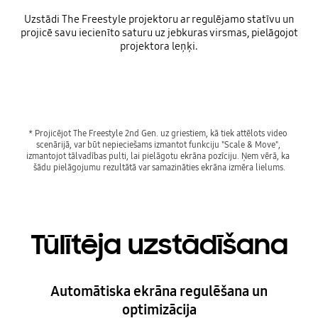
Uzstādi The Freestyle projektoru ar regulējamo statīvu un
projicē savu iecienīto saturu uz jebkuras virsmas, pielāgojot
projektora leņķi.
Playing video
* Projicējot The Freestyle 2nd Gen. uz griestiem, kā tiek attēlots video 
scenārijā, var būt nepieciešams izmantot funkciju "Scale & Move", 
izmantojot tālvadības pulti, lai pielāgotu ekrāna pozīciju. Ņem vērā, ka 
Tūlītēja uzstādīšana
Automātiska ekrāna regulēšana un
optimizācija