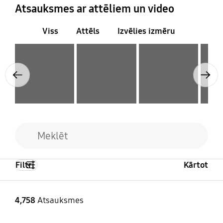
Atsauksmes ar attēliem un video
Viss
Attēls
Izvēlies izmēru
Layer popup open
Layer popup open
Layer popup open
Layer popup open
Previous
Next
Filtri
Kārtot
4,758
Atsauksmes