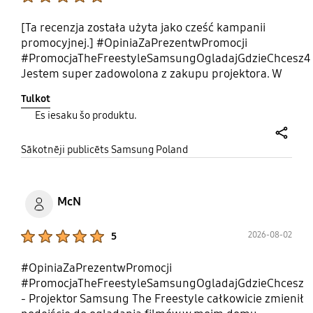
[Ta recenzja została użyta jako cześć kampanii
promocyjnej.] #OpiniaZaPrezentwPromocji
#PromocjaTheFreestyleSamsungOgladajGdzieChcesz4
Jestem super zadowolona z zakupu projektora. W
moim przypadku świetnie sprawdza się on jako
Tulkot
zamiennik telewizora i już wręcz nie mogę doczekać
Es iesaku šo produktu.
się oglądania US Open na tym projektorze!
share
Sākotnēji publicēts Samsung Poland
McN
Product Ratings :
2026-08-02
5
#OpiniaZaPrezentwPromocji
#PromocjaTheFreestyleSamsungOgladajGdzieChcesz
- Projektor Samsung The Freestyle całkowicie zmienił