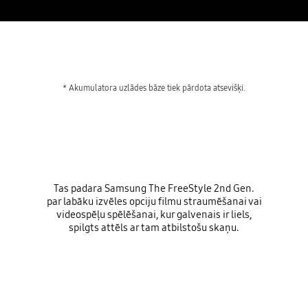
* Akumulatora uzlādes bāze tiek pārdota atsevišķi.
Tas padara Samsung The FreeStyle 2nd Gen.
par labāku izvēles opciju filmu straumēšanai vai
videospēļu spēlēšanai, kur galvenais ir liels,
spilgts attēls ar tam atbilstošu skaņu.