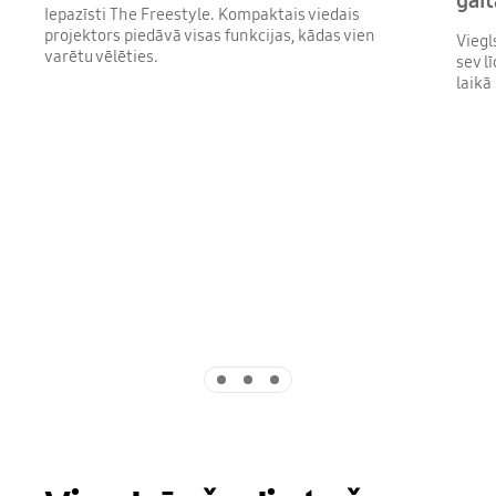
gait
Iepazīsti The Freestyle. Kompaktais viedais
projektors piedāvā visas funkcijas, kādas vien
Viegl
varētu vēlēties.
sev l
laikā
Indicator 1
Indicator 2
Indicator 3