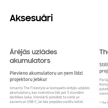
Aksesuāri
Ārējās uzlādes
Th
akumulators
Stil
pro
Pievieno akumulatoru un ņem līdzi
projektoru jebkur
Parūp
Kompa
Izmanto The Freestyle ar kompakto ārējās uzlādes
putek
akumulatoru, kas nodrošina līdz pat 3 stundām
vienm
darbības laika. Vienkārši pieslēdz to vietā un
savieno ar USB-C, lai bez piepūles varētu lietot.
* The F