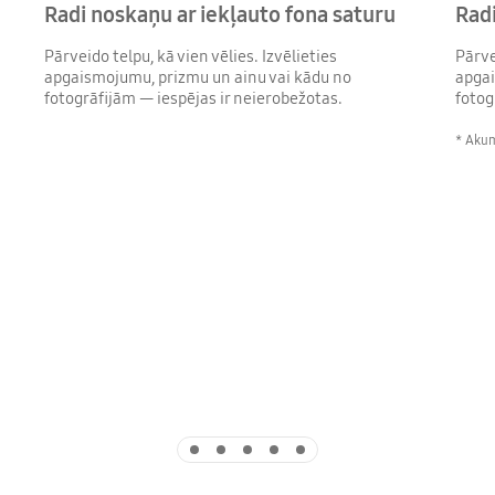
Radi noskaņu ar iekļauto fona saturu
Radi
Pārveido telpu, kā vien vēlies. Izvēlieties
Pārve
apgaismojumu, prizmu un ainu vai kādu no
apgai
fotogrāfijām — iespējas ir neierobežotas.
fotog
* Akum
Indicator 1
Indicator 2
Indicator 3
Indicator 4
Indicator 5