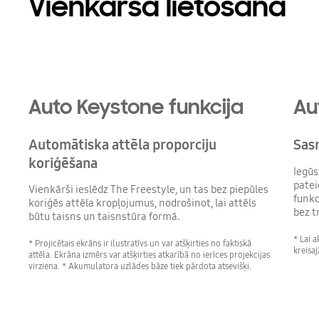
Vienkārša lietošana
Playing video
Auto Keystone funkcija
Au
Automātiska attēla proporciju
Sas
koriģēšana
Iegūs
patei
Vienkārši ieslēdz The Freestyle, un tas bez piepūles
funkc
koriģēs attēla kropļojumus, nodrošinot, lai attēls
bez 
būtu taisns un taisnstūra formā.
* Lai a
* Projicētais ekrāns ir ilustratīvs un var atšķirties no faktiskā
kreisaj
attēla. Ekrāna izmērs var atšķirties atkarībā no ierīces projekcijas
virziena. * Akumulatora uzlādes bāze tiek pārdota atsevišķi.