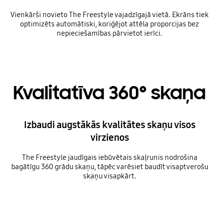
Vienkārši novieto The Freestyle vajadzīgajā vietā. Ekrāns tiek
optimizēts automātiski, koriģējot attēla proporcijas bez
nepieciešamības pārvietot ierīci.
Playing video
Kvalitatīva 360° skaņa
Izbaudi augstākās kvalitātes skaņu visos
virzienos
The Freestyle jaudīgais iebūvētais skaļrunis nodrošina
bagātīgu 360 grādu skaņu, tāpēc varēsiet baudīt visaptverošu
skaņu visapkārt.
Playing video