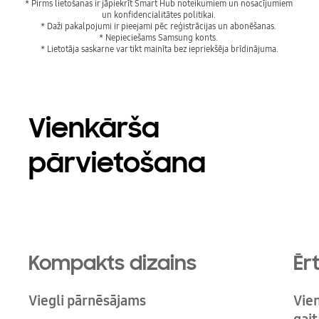
* Pirms lietošanas ir jāpiekrīt Smart Hub noteikumiem un nosacījumiem 
un konfidencialitātes politikai. 
* Daži pakalpojumi ir pieejami pēc reģistrācijas un abonēšanas. 
* Nepieciešams Samsung konts. 
Vienkārša
pārvietošana
Kompakts dizains
Ēr
Viegli pārnēsājams
Vie