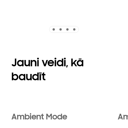
Indicator 1
Indicator 2
Indicator 3
Indicator 4
Jauni veidi, kā
baudīt
Playing video
Ambient Mode
Am