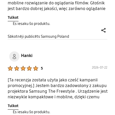
mobilne rozwiązanie do oglądania filmów. Głośnik
jest bardzo dobrej jakości, więc zarówno oglądanie
filmów akcji i bajek jest przyjemne. Nie był
Tulkot
testowany jeszcze w warunkach plenerowych ale
Es iesaku šo produktu.
wszystko przed nim ;) Jakość obrazu w ciągu dnia
przy zasłonach jest odpowiednia, a na odbiór
share
kolorów nie wpływa nawet brak czystej białej
Sākotnēji publicēts Samsung Poland
ściany ;)
Hanki
Product Ratings :
2026-07-22
5
[Ta recenzja została użyta jako cześć kampanii
promocyjnej.] Jestem bardzo zadowolony z zakupu
projektora Samsung The Freestyle . Urządzenie jest
niezwykle kompaktowe i mobilne, dzięki czemu
można z niego korzystać praktycznie wszędzie –
Tulkot
zarówno w domu, jak i na tarasie czy podczas
Es iesaku šo produktu.
wyjazdów. Na duży plus zasługuje bardzo prosta