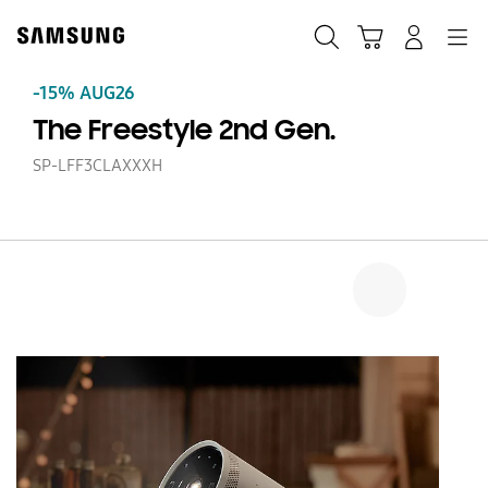
Skip
Skip
to
to
Meklēt
Grozs
Pieteikšanās
Navigation
content
accessibility
help
-15% AUG26
The Freestyle 2nd Gen.
SP-LFF3CLAXXXH
T
Fr
2
Ge