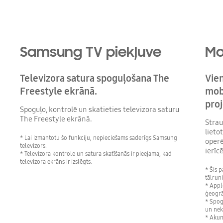
Samsung TV piekļuve
Mo
Televizora satura spoguļošana The
Vie
Freestyle ekrānā.
mob
pro
Spoguļo, kontrolē un skatieties televizora saturu
The Freestyle ekrānā.
Strau
lieto
* Lai izmantotu šo funkciju, nepieciešams saderīgs Samsung
operē
televizors.
ierīc
* Televizora kontrole un satura skatīšanās ir pieejama, kad
televizora ekrāns ir izslēgts.
* Šis p
tālruni
* Appl
ģeogrā
* Spogu
un nek
* Akum