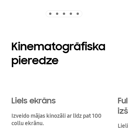
Indicator 1
Indicator 2
Indicator 3
Indicator 4
Indicator 5
Kinematogrāfiska
pieredze
Playing video
Liels ekrāns
Ful
iz
Izveido mājas kinozāli ar līdz pat 100
collu ekrānu.
Liel