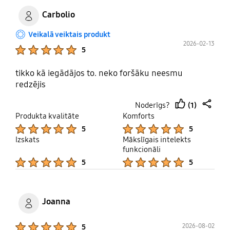
Carbolio
Veikalā veiktais produkt
2026-02-13
Product Ratings :
5
tikko kā iegādājos to. neko foršāku neesmu
redzējis
(1)
Noderīgs?
thumb
share
Produkta kvalitāte
Komforts
up
Product Ratings :
Product Ratings :
5
5
Izskats
Mākslīgais intelekts
funkcionāli
Product Ratings :
Product Ratings :
5
5
Joanna
Product Ratings :
2026-08-02
5