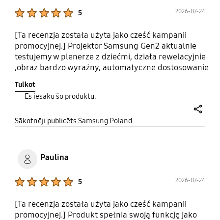
fachowa obsługa w sklepie Mediaexpert Kolobrzeg
Product Ratings :
2026-07-24
5
[Ta recenzja została użyta jako cześć kampanii
promocyjnej.] Projektor Samsung Gen2 aktualnie
testujemy w plenerze z dziećmi, działa rewelacyjnie
,obraz bardzo wyraźny, automatyczne dostosowanie
obrazu bardzo ułatwia sprawę! Wbudowane głośniki i
Tulkot
aplikacje Smart TV -nic dodać nic ująć! Niewielkie
Es iesaku šo produktu.
podręczne urządzenie i wysoka jakość w parze! Bardzo
Polecamy! #OpiniaZaPrezentwPromocji
share
#PromocjaTheFreestyleSamsungOgladajGdzieChcesz4
Sākotnēji publicēts Samsung Poland
Paulina
Product Ratings :
2026-07-24
5
[Ta recenzja została użyta jako cześć kampanii
promocyjnej.] Produkt spełnia swoją funkcję jako