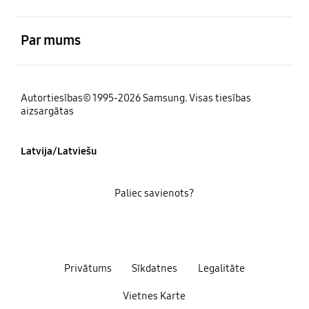
atvērts
Par mums
Autortiesības© 1995-2026 Samsung. Visas tiesības
aizsargātas
Latvija/Latviešu
Paliec savienots?
Privātums
Sīkdatnes
Legalitāte
Vietnes Karte