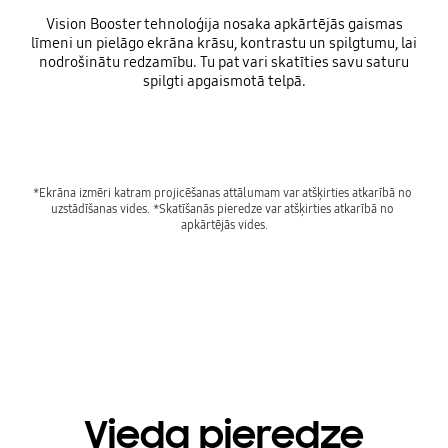
Vision Booster tehnoloģija nosaka apkārtējās gaismas
līmeni un pielāgo ekrāna krāsu, kontrastu un spilgtumu, lai
nodrošinātu redzamību. Tu pat vari skatīties savu saturu
spilgti apgaismotā telpā.
Playing video
*Ekrāna izmēri katram projicēšanas attālumam var atšķirties atkarībā no 
uzstādīšanas vides. *Skatīšanās pieredze var atšķirties atkarībā no 
apkārtējās vides.
Vieda pieredze