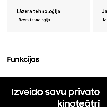
Lāzera tehnoloģija
J
Lāzera tehnoloģija
Ja
Funkcijas
Izveido savu privāto
kinoteātri