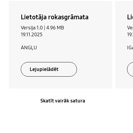
Lietotāja rokasgrāmata
L
Versija 1.0 |
4.96 MB
Ver
19.11.2025
19
ANGĻU
IG
Lejupielādēt
Skatīt vairāk satura