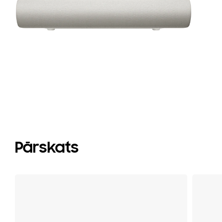
pr
(2
Pārskats