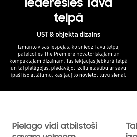
iederēsies Tavā
telpā
UST & objekta dizains
Izmanto visas iespējas, ko sniedz Tava telpa,
pateicoties The Premiere novatoriskajam un
kompaktajam dizainam. Tas iekļaujas jebkurā telpā
un tai pielāgojas, piedāvājot izcilu elastību ar savu
īpaši īso attālumu, kas ļauj to novietot tuvu sienai.
Playing video
Pielāgo vidi atbilstoši
Tā
savām vēlmēm
iz