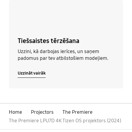
Uzzināt vairāk
Tiešsaistes tērzēšana
Uzzini, kā darbojas ierīces, un saņem
padomus par tev atbilstošiem modeļiem.
Uzzināt vairāk
Home
Projectors
The Premiere
The Premiere LPU7D 4K Tizen OS projektors (2024)