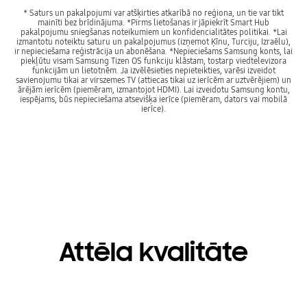
* Saturs un pakalpojumi var atšķirties atkarībā no reģiona, un tie var tikt
mainīti bez brīdinājuma. *Pirms lietošanas ir jāpiekrīt Smart Hub
pakalpojumu sniegšanas noteikumiem un konfidencialitātes politikai. *Lai
izmantotu noteiktu saturu un pakalpojumus (izņemot Ķīnu, Turciju, Izraēlu),
ir nepieciešama reģistrācija un abonēšana. *Nepieciešams Samsung konts, lai
piekļūtu visam Samsung Tizen OS funkciju klāstam, tostarp viedtelevizora
funkcijām un lietotnēm. Ja izvēlēsieties nepieteikties, varēsi izveidot
savienojumu tikai ar virszemes TV (attiecas tikai uz ierīcēm ar uztvērējiem) un
ārējām ierīcēm (piemēram, izmantojot HDMI). Lai izveidotu Samsung kontu,
iespējams, būs nepieciešama atsevišķa ierīce (piemēram, dators vai mobilā
ierīce).
Attēla kvalitāte