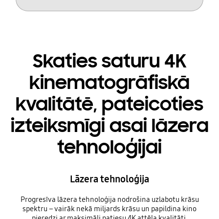
Skaties saturu 4K
kinematogrāfiskā
kvalitātē, pateicoties
izteiksmīgi asai lāzera
tehnoloģijai
Lāzera tehnoloģija
Progresīva lāzera tehnoloģija nodrošina uzlabotu krāsu
spektru – vairāk nekā miljards krāsu un papildina kino
pieredzi ar maksimāli patiesu 4K attēla kvalitāti.