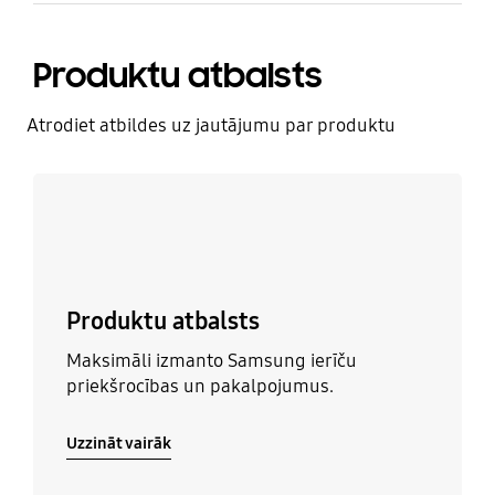
Produktu atbalsts
Atrodiet atbildes uz jautājumu par produktu
Uzzināt vairāk
Produktu atbalsts
Maksimāli izmanto Samsung ierīču
priekšrocības un pakalpojumus.
Uzzināt vairāk