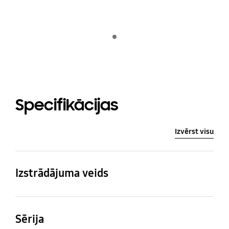
Indicator 1
Specifikācijas
Izvērst visu
Izstrādājuma veids
PROJEKTORS
Sērija