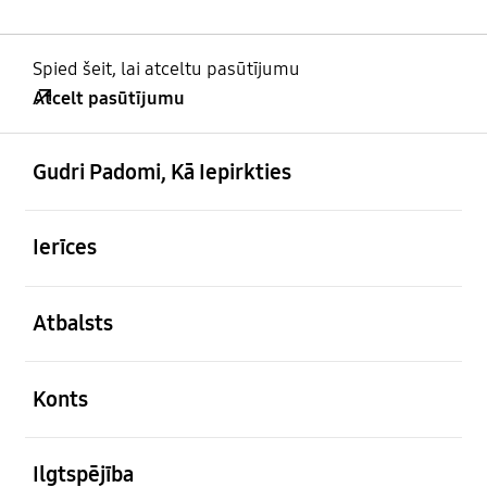
Spied šeit, lai atceltu pasūtījumu
Atcelt pasūtījumu
atvērts
Footer Navigation
Gudri Padomi, Kā Iepirkties
atvērts
Ierīces
atvērts
Atbalsts
atvērts
Konts
atvērts
Ilgtspējība