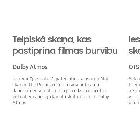
Telpiskā skaņa, kas
Ie
pastiprina filmas burvību
sk
Dolby Atmos
OTS 
Iegremdējies saturā, pateicoties sensacionālai
Sakla
skaņai. The Premiere nodrošina neticamu
Premi
daudzdimensionālu audio pieredzi, pateicoties
atska
virtuāliem augšējo kanālu skaļruņiem un Dolby
virtu
Atmos.
dinam