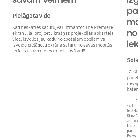
pā
Pielāgota vide
ma
Kad neskaties saturu, vari izmantot The Premiere
no
ekrānu, lai projicētu krāšņas projekcijas apkārtējā
vidē. Izvēlies jau kādu no esošajām opcijām vai
ie
izveido pielāgotu ekrāna saturu no savas mobilās
ierīces un izpaudies radoši savā vidē.
Sola
Tā kā
panel
nevaj
bater
*Lai tā
skatu u
to dzīv
tā uzl
akumula
kabeli
pārbau
Power 