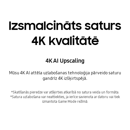
Izsmalcināts saturs
4K kvalitātē
4K AI Upscaling
Mūsu 4K AI attēla uzlabošanas tehnoloģija pārveido saturu
gandrīz 4K izšķirtspējā.
*Skatīšanās pieredze var atšķirties atkarībā no satura veida un formāta.
*Satura uzlabošana var neattiekties, ja ierīce savienota ar datoru vai tiek
izmantota Game Mode režīmā.
The details of a mountain side, rocks in a creek and shoes of a runner in a scene are upscaled to great clarity.