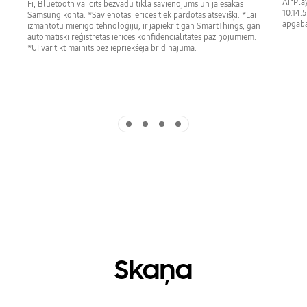
AirPla
Fi, Bluetooth vai cits bezvadu tīkla savienojums un jāiesakās
10.14.
Samsung kontā. *Savienotās ierīces tiek pārdotas atsevišķi. *Lai
apgabal
izmantotu mierīgo tehnoloģiju, ir jāpiekrīt gan SmartThings, gan
automātiski reģistrētās ierīces konfidencialitātes paziņojumiem.
*UI var tikt mainīts bez iepriekšēja brīdinājuma.
Indicator 1
Indicator 2
Indicator 3
Indicator 4
Skaņa