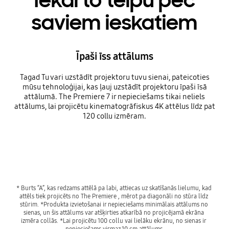
Iekārto telpu pēc
saviem ieskatiem
Īpaši īss attālums
Tagad Tu vari uzstādīt projektoru tuvu sienai, pateicoties
mūsu tehnoloģijai, kas ļauj uzstādīt projektoru īpaši īsā
attālumā. The Premiere 7 ir nepieciešams tikai neliels
attālums, lai projicētu kinematogrāfiskus 4K attēlus līdz pat
120 collu izmēram.
Playing video
* Burts “A”, kas redzams attēlā pa labi, attiecas uz skatīšanās lielumu, kad 
attēls tiek projicēts no The Premiere , mērot pa diagonāli no stūra līdz 
stūrim. *Produkta izvietošanai ir nepieciešams minimālais attālums no 
sienas, un šis attālums var atšķirties atkarībā no projicējamā ekrāna 
izmēra collās. *Lai projicētu 100 collu vai lielāku ekrānu, no sienas ir 
nepieciešams vismaz 10 cm attālums.