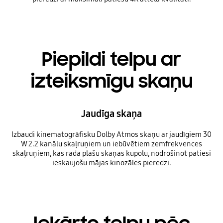
Piepildi telpu ar
izteiksmīgu skaņu
Jaudīga skaņa
Izbaudi kinematogrāfisku Dolby Atmos skaņu ar jaudīgiem 30
W 2.2 kanālu skaļruņiem un iebūvētiem zemfrekvences
skaļruņiem, kas rada plašu skaņas kupolu, nodrošinot patiesi
ieskaujošu mājas kinozāles pieredzi.