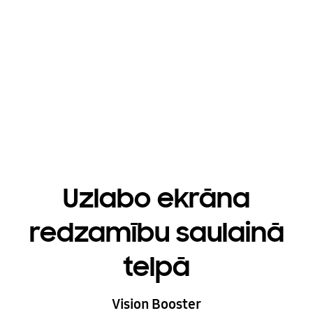
Playing video
Uzlabo ekrāna
redzamību saulainā
telpā
Vision Booster