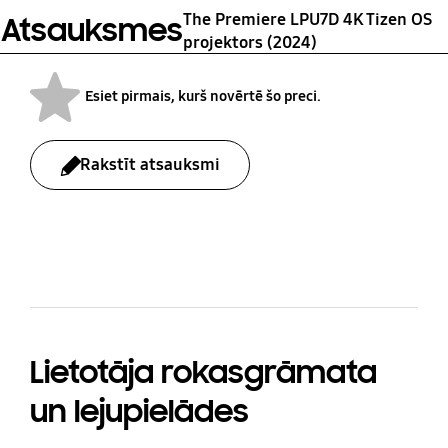
Zoom
The Premiere LPU7D 4K Tizen OS
Atsauksmes
Strāvas vads
projektors (2024)
Jā
Esiet pirmais, kurš novērtē šo preci.
Rakstīt atsauksmi
bazaarvoice Certification Label
Lietotāja rokasgrāmata
un lejupielādes