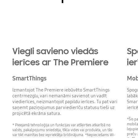
Playing video
Viegli savieno viedās
Sp
ierīces ar The Premiere
ier
SmartThings
Mob
Izmantojot The Premiere iebūvēto SmartThings
Spogu
centrmezglu, vari nemanāmi savienot un vadīt
labāk
viedierīces, neizmantojot papildu ierīces. Tu pat vari
Smart
saņemt paziņojumus par viedierīču statusu tieši uz
ierīc
projicētā ekrāna satura.
*Šis pa
mobila
* Pieejamā tehnoloģija un funkcijas var atšķirties atkarībā no
lejupi
valsts, pakalpojumu sniedzēja, tīkla vides vai produkta, un tās
preču z
var tikt mainītas bez iepriekšēja brīdinājuma. *Nepieciešams Wi-