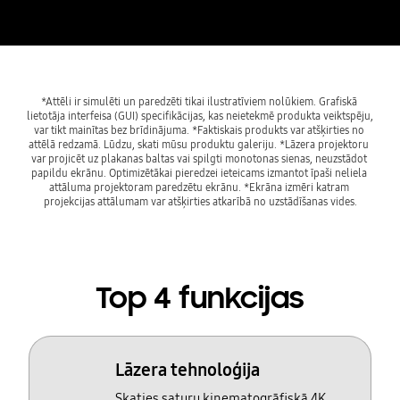
*Attēli ir simulēti un paredzēti tikai ilustratīviem nolūkiem. Grafiskā 
lietotāja interfeisa (GUI) specifikācijas, kas neietekmē produkta veiktspēju, 
var tikt mainītas bez brīdinājuma. *Faktiskais produkts var atšķirties no 
attēlā redzamā. Lūdzu, skati mūsu produktu galeriju. *Lāzera projektoru 
var projicēt uz plakanas baltas vai spilgti monotonas sienas, neuzstādot 
papildu ekrānu. Optimizētākai pieredzei ieteicams izmantot īpaši neliela 
attāluma projektoram paredzētu ekrānu. *Ekrāna izmēri katram 
projekcijas attālumam var atšķirties atkarībā no uzstādīšanas vides.
Top 4 funkcijas
Lāzera tehnoloģija
Skaties saturu kinematogrāfiskā 4K