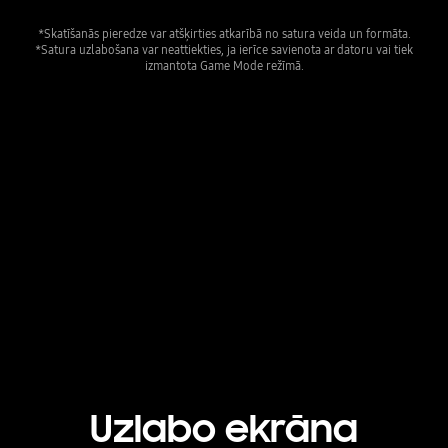
*Skatīšanās pieredze var atšķirties atkarībā no satura veida un formāta.
*Satura uzlabošana var neattiekties, ja ierīce savienota ar datoru vai tiek
izmantota Game Mode režīmā.
The details of a mountain side, rocks in a creek and shoes of a runner in a scene are upscaled to great clarity.
Playing video
Uzlabo ekrāna