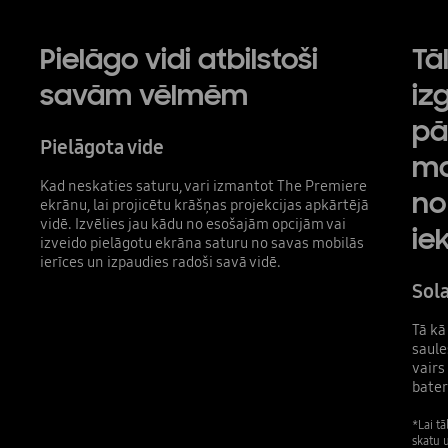
Pielāgo vidi atbilstoši
Tā
savām vēlmēm
iz
pā
Pielāgota vide
ma
Kad neskaties saturu, vari izmantot The Premiere
no
ekrānu, lai projicētu krāšņas projekcijas apkārtējā
vidē. Izvēlies jau kādu no esošajām opcijām vai
ie
izveido pielāgotu ekrāna saturu no savas mobilās
ierīces un izpaudies radoši savā vidē.
Sola
Tā kā
saule
vairs
bater
*Lai tā
skatu u