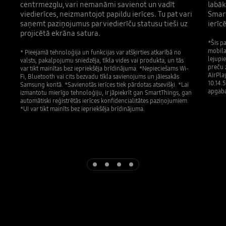
centrmezglu, vari nemanāmi savienot un vadīt
labāk
viedierīces, neizmantojot papildu ierīces. Tu pat vari
Smart
saņemt paziņojumus par viedierīču statusu tieši uz
ierīc
projicētā ekrāna satura.
*Šis pa
mobila
* Pieejamā tehnoloģija un funkcijas var atšķirties atkarībā no
lejupi
valsts, pakalpojumu sniedzēja, tīkla vides vai produkta, un tās
preču z
var tikt mainītas bez iepriekšēja brīdinājuma. *Nepieciešams Wi-
AirPla
Fi, Bluetooth vai cits bezvadu tīkla savienojums un jāiesakās
10.14.
Samsung kontā. *Savienotās ierīces tiek pārdotas atsevišķi. *Lai
apgabal
izmantotu mierīgo tehnoloģiju, ir jāpiekrīt gan SmartThings, gan
automātiski reģistrētās ierīces konfidencialitātes paziņojumiem.
*UI var tikt mainīts bez iepriekšēja brīdinājuma.
Indicator 1
Indicator 2
Indicator 3
Indicator 4