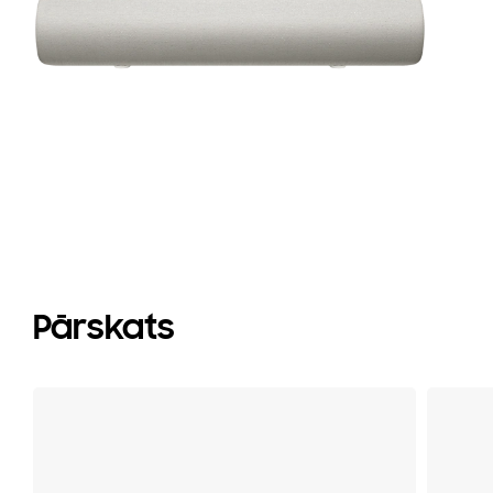
pr
(2
Pārskats