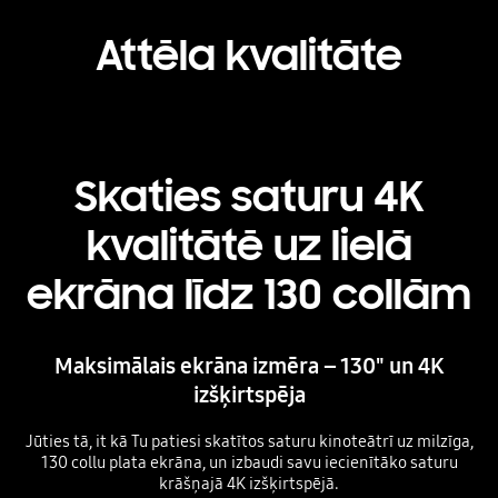
Attēla kvalitāte
Skaties saturu 4K
kvalitātē uz lielā
ekrāna līdz 130 collām
Maksimālais ekrāna izmēra – 130" un 4K
izšķirtspēja
Jūties tā, it kā Tu patiesi skatītos saturu kinoteātrī uz milzīga,
130 collu plata ekrāna, un izbaudi savu iecienītāko saturu
krāšņajā 4K izšķirtspējā.