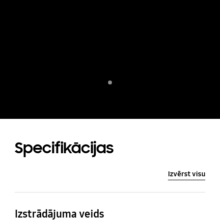
Indicator 1
Specifikācijas
Izvērst visu
Izstrādājuma veids