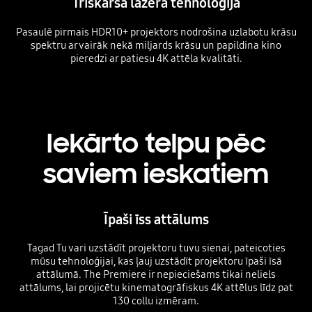
Trīskāršā lāzera tehnoloģija
Pasaulē pirmais HDR10+ projektors nodrošina uzlabotu krāsu
spektru ar vairāk nekā miljards krāsu un papildina kino
pieredzi ar patiesu 4K attēla kvalitāti.
Iekārto telpu pēc
saviem ieskatiem
Īpaši īss attālums
Tagad Tu vari uzstādīt projektoru tuvu sienai, pateicoties
mūsu tehnoloģijai, kas ļauj uzstādīt projektoru īpaši īsā
attālumā. The Premiere ir nepieciešams tikai neliels
attālums, lai projicētu kinematogrāfiskus 4K attēlus līdz pat
130 collu izmēram.
Playing video