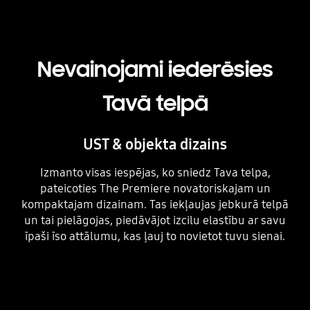
Nevainojami iederēsies
Tavā telpā
UST & objekta dizains
Izmanto visas iespējas, ko sniedz Tava telpa,
pateicoties The Premiere novatoriskajam un
kompaktajam dizainam. Tas iekļaujas jebkurā telpā
un tai pielāgojas, piedāvājot izcilu elastību ar savu
īpaši īso attālumu, kas ļauj to novietot tuvu sienai.
Playing video