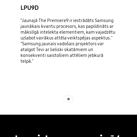
LPU9D
"Jaunajā The Premiere9 ir iestrādāts Samsung
jaunākais kvantu procesors, kas papildināts ar
mākslīgā intelekta elementiem, kam vajadzētu
uzlabot vairākus attēla veiktspējas aspektus."
"Samsung jaunais vadošais projektors var
atalgot Tevi ar lieliski skatāmiem un
konsekventi saistošiem attēliem jebkurā
telpā."
Indicator 1