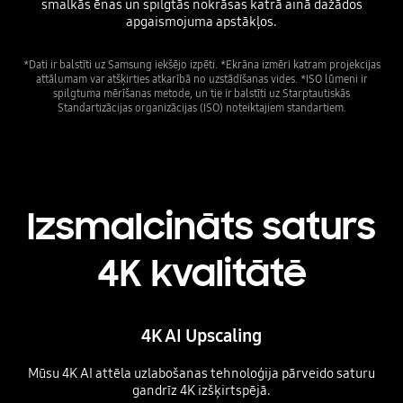
smalkās ēnas un spilgtās nokrāsas katrā ainā dažādos
apgaismojuma apstākļos.
*Dati ir balstīti uz Samsung iekšējo izpēti. *Ekrāna izmēri katram projekcijas
attālumam var atšķirties atkarībā no uzstādīšanas vides. *ISO lūmeni ir
spilgtuma mērīšanas metode, un tie ir balstīti uz Starptautiskās
Standartizācijas organizācijas (ISO) noteiktajiem standartiem.
Izsmalcināts saturs
4K kvalitātē
4K AI Upscaling
Mūsu 4K AI attēla uzlabošanas tehnoloģija pārveido saturu
gandrīz 4K izšķirtspējā.