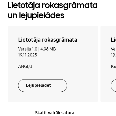
Lietotāja rokasgrāmata
un lejupielādes
Lietotāja rokasgrāmata
L
Versija 1.0 |
4.96 MB
Ver
19.11.2025
19
ANGĻU
IG
Lejupielādēt
Skatīt vairāk satura