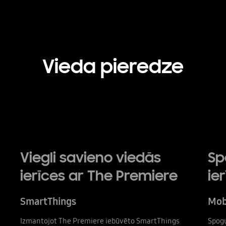
Vieda pieredze
Playing video
Viegli savieno viedās
Sp
ierīces ar The Premiere
ier
SmartThings
Mob
Izmantojot The Premiere iebūvēto SmartThings
Spogu