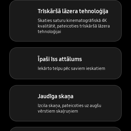
Trīskāršā lāzera tehnoloģija
Skaties saturu kinematogrāfiskā 4K
kvalitātē, pateicoties trīskāršā lāzera
tehnoloģijai
Īpaši īss attālums
Iekārto telpu pēc saviem ieskatiem
Jaudīga skaņa
Izcila skaņa, pateicoties uz augšu
vērstiem skaļruņiem