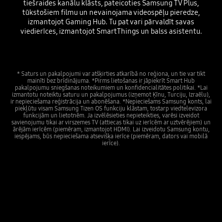
tiešraides kanālu klāsts, pateicoties Samsung TV Plus,
tūkstošiem filmu un nevainojama videospēļu pieredze,
izmantojot Gaming Hub. Tu pat vari pārvaldīt savas
viedierīces, izmantojot SmartThings un balss asistentu.
* Saturs un pakalpojumi var atšķirties atkarībā no reģiona, un tie var tikt
mainīti bez brīdinājuma. *Pirms lietošanas ir jāpiekrīt Smart Hub
pakalpojumu sniegšanas noteikumiem un konfidencialitātes politikai. *Lai
izmantotu noteiktu saturu un pakalpojumus (izņemot Ķīnu, Turciju, Izraēlu),
ir nepieciešama reģistrācija un abonēšana. *Nepieciešams Samsung konts, lai
piekļūtu visam Samsung Tizen OS funkciju klāstam, tostarp viedtelevizora
funkcijām un lietotnēm. Ja izvēlēsieties nepieteikties, varēsi izveidot
savienojumu tikai ar virszemes TV (attiecas tikai uz ierīcēm ar uztvērējiem) un
ārējām ierīcēm (piemēram, izmantojot HDMI). Lai izveidotu Samsung kontu,
iespējams, būs nepieciešama atsevišķa ierīce (piemēram, dators vai mobilā
ierīce).