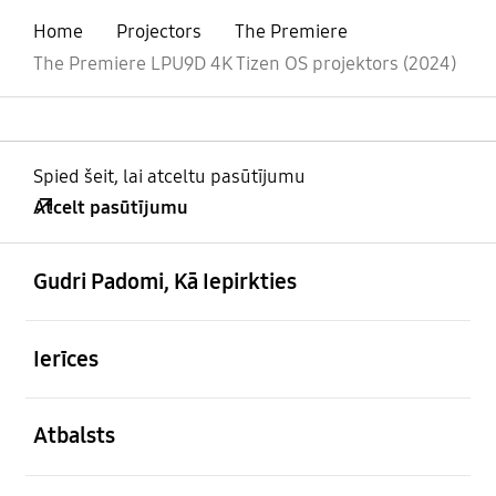
Home
Projectors
The Premiere
The Premiere LPU9D 4K Tizen OS projektors (2024)
Spied šeit, lai atceltu pasūtījumu
Atcelt pasūtījumu
atvērts
Footer Navigation
Gudri Padomi, Kā Iepirkties
atvērts
Ierīces
atvērts
Atbalsts
atvērts