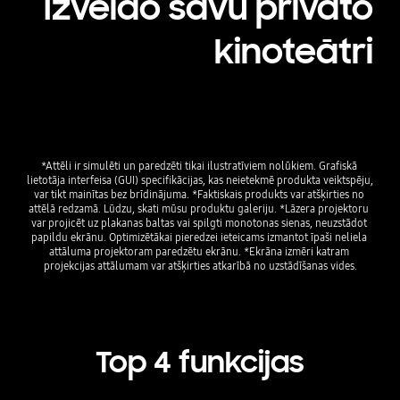
Izveido savu privāto
kinoteātri
*Attēli ir simulēti un paredzēti tikai ilustratīviem nolūkiem. Grafiskā 
lietotāja interfeisa (GUI) specifikācijas, kas neietekmē produkta veiktspēju, 
var tikt mainītas bez brīdinājuma. *Faktiskais produkts var atšķirties no 
attēlā redzamā. Lūdzu, skati mūsu produktu galeriju. *Lāzera projektoru 
var projicēt uz plakanas baltas vai spilgti monotonas sienas, neuzstādot 
papildu ekrānu. Optimizētākai pieredzei ieteicams izmantot īpaši neliela 
attāluma projektoram paredzētu ekrānu. *Ekrāna izmēri katram 
projekcijas attālumam var atšķirties atkarībā no uzstādīšanas vides.
Top 4 funkcijas