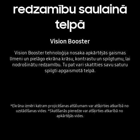
redzamību saulainā
telpā
Vision Booster
Vision Booster tehnoloģija nosaka apkārtējās gaismas
līmeni un pielāgo ekrāna krāsu, kontrastu un spilgtumu, lai
nodrošinātu redzamību. Tu pat vari skatīties savu saturu
spilgti apgaismotā telpā.
Playing video
*Ekrāna izmēri katram projicēšanas attālumam var atšķirties atkarībā no 
uzstādīšanas vides. *Skatīšanās pieredze var atšķirties atkarībā no 
apkārtējās vides.