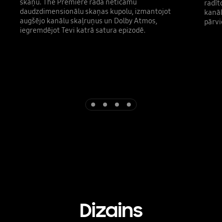
skaņu. The Premiere rada neticamu
radīt
daudzdimensionālu skaņas kupolu, izmantojot
kanāl
augšējo kanālu skaļruņus un Dolby Atmos,
pārvi
iegremdējot Tevi katrā satura epizodē.
Indicator 1
Indicator 2
Indicator 3
Indicator 4
Dizains