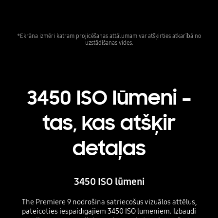
*Ekrāna izmēri katram projicēšanas attālumam var atšķirties atkarībā no
uzstādīšanas vides.
3450 ISO lūmeni –
tas, kas atšķir
detaļas
3450 ISO lūmeni
The Premiere 9 nodrošina satriecošus vizuālos attēlus,
pateicoties iespaidīgajiem 3450 ISO lūmeniem. Izbaudi