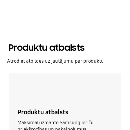
Produktu atbalsts
Atrodiet atbildes uz jautājumu par produktu
Uzzināt vairāk
Produktu atbalsts
Maksimāli izmanto Samsung ierīču
priekšrocības un pakalpojumus.