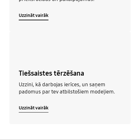
Uzzināt vairāk
Uzzināt vairāk
Tiešsaistes tērzēšana
Uzzini, kā darbojas ierīces, un saņem
padomus par tev atbilstošiem modeļiem.
Uzzināt vairāk