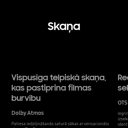
Skaņa
Vispusīga telpiskā skaņa,
Re
kas pastiprina filmas
se
burvību
OTS
Dolby Atmos
Iegri
izsek
Patiesa iedziļināšanās saturā sākas ar sensacionālu
ident