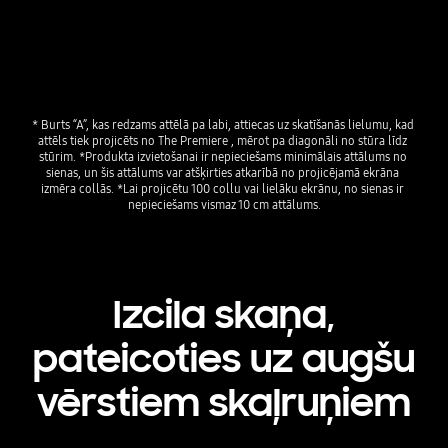
* Burts “A”, kas redzams attēlā pa labi, attiecas uz skatīšanās lielumu, kad 
attēls tiek projicēts no The Premiere , mērot pa diagonāli no stūra līdz 
stūrim. *Produkta izvietošanai ir nepieciešams minimālais attālums no 
sienas, un šis attālums var atšķirties atkarībā no projicējamā ekrāna 
izmēra collās. *Lai projicētu 100 collu vai lielāku ekrānu, no sienas ir 
nepieciešams vismaz 10 cm attālums.
Izcila skaņa,
pateicoties uz augšu
vērstiem skaļruņiem