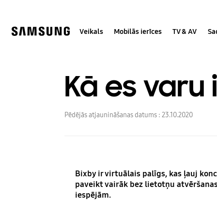
Skip
Skip
to
to
content
accessibility
help
Veikals
Mobilās ierīces
TV & AV
Sa
Kā es varu 
Pēdējās atjaunināšanas datums :
23.10.2020
Bixby ir virtuālais palīgs, kas ļauj ko
paveikt vairāk bez lietotņu atvēršanas 
iespējām.