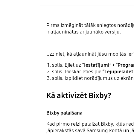
Pirms izmēģināt tālāk sniegtos norādīj
ir atjauninātas ar jaunāko versiju.
Uzziniet, kā atjaunināt jūsu mobilās i
solis. Ejiet uz
“Iestatījumi” > “Prog
solis. Pieskarieties pie
“Lejupielādēt 
solis. Izpildiet norādījumus uz ekrā
Kā aktivizēt Bixby?
Bixby palaišana
Kad pirmo reizi palaižat Bixby, kļūs r
jāpierakstās savā Samsung kontā un j