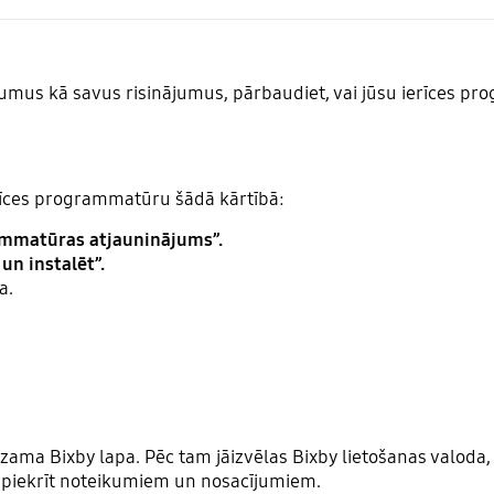
umus kā savus risinājumus, pārbaudiet, vai jūsu ierīces pro
erīces programmatūru šādā kārtībā:
rammatūras atjauninājums”.
un instalēt”.
na.
edzama Bixby lapa. Pēc tam jāizvēlas Bixby lietošanas valoda
āpiekrīt noteikumiem un nosacījumiem.