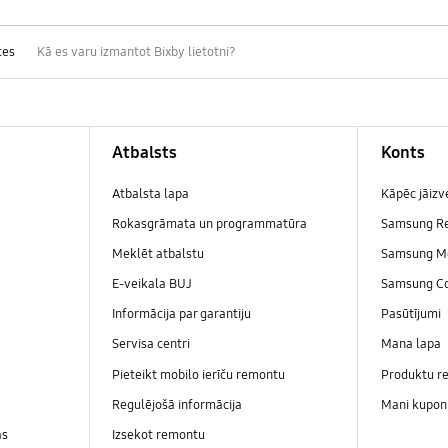
ces
Kā es varu izmantot Bixby lietotni?
Atbalsts
Konts
Atbalsta lapa
Kāpēc jāiz
Rokasgrāmata un programmatūra
Samsung R
Meklēt atbalstu
Samsung M
E-veikala BUJ
Samsung C
Informācija par garantiju
Pasūtījumi
Servisa centri
Mana lapa
Pieteikt mobilo ierīču remontu
Produktu re
Regulējošā informācija
Mani kupon
as
Izsekot remontu