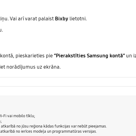
ņu. Vai arī varat palaist
Bixby
lietotni.
u.
kontā, pieskarieties pie
“Pierakstīties Samsung kontā”
un i
diet norādījumus uz ekrāna.
Wi-Fi vai mobilo tīklu;
;
n atkarībā no jūsu reģiona kādas funkcijas var nebūt pieejamas.
s atkarībā no ierīces modeļa un programmatūras versijas.