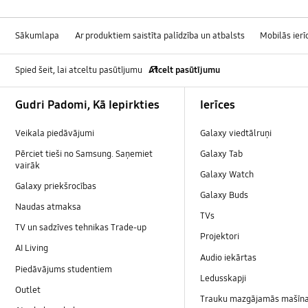
Sākumlapa
Ar produktiem saistīta palīdzība un atbalsts
Mobilās ierī
Spied šeit, lai atceltu pasūtījumu
Atcelt pasūtījumu
Footer Navigation
Gudri Padomi, Kā Iepirkties
Ierīces
Veikala piedāvājumi
Galaxy viedtālruņi
Pērciet tieši no Samsung. Saņemiet
Galaxy Tab
vairāk
Galaxy Watch
Galaxy priekšrocības
Galaxy Buds
Naudas atmaksa
TVs
TV un sadzīves tehnikas Trade-up
Projektori
AI Living
Audio iekārtas
Piedāvājums studentiem
Ledusskapji
Outlet
Trauku mazgājamās mašīn