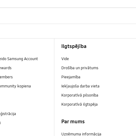
Ilgtspējība
veido Samsung Account
Vide
ewards
Drošība un privātums
embers
Pieejamība
ommunity kopiena
Iekļaujoša darba vieta
Korporatīvā pilsonība
Korporatīvā ilgtspēja
ģistrācija
Par mums
i
Uzņēmuma informācija