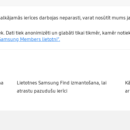
 valkājamās ierīces darbojas neparasti, varat nosūtīt mum
. Dati tiek anonimizēti un glabāti tikai tikmēr, kamēr notiek
 Samsung Members lietotni”.
ņa
Lietotnes Samsung Find izmantošana, lai
Kā
atrastu pazudušu ierīci
ar