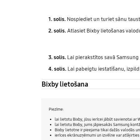
1. solis.
Nospiediet un turiet sānu tausti
2. solis.
Atlasiet Bixby lietošanas valod
3. solis.
Lai pierakstītos savā Samsung 
4. solis.
Lai pabeigtu iestatīšanu, izpil
Bixby lietošana
Piezīme:
lai lietotu Bixby, jūsu ierīcei jābūt savienotai ar 
lai lietotu Bixby, jums jāpiesakās Samsung kontā
Bixby lietotne ir pieejama tikai dažās valodās u
ierīces ekrānuzņēmumi un izvēlne var atšķirtie