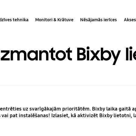
dzīves tehnika
Monitori & Krātuve
Nēsājamās ierīces
Akses
izmantot Bixby li
ncentrēties uz svarīgākajām prioritātēm. Bixby laika gaitā 
vai pat instalēšanas! Izlasiet, kā aktivizēt Bixby lietotni, 