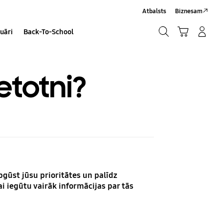
Atbalsts
Biznesam
Meklēt
Grozs
Pieteikšanās/Sign-Up
uāri
Back-To-School
Meklēt
etotni?
apgūst jūsu prioritātes un palīdz
lai iegūtu vairāk informācijas par tās