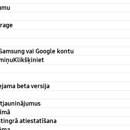
jumu
orage
 Samsung vai Google kontu
tmiņuKlikšķiniet
ejama beta versija
 atjauninājumus
žīmā
stingrā atiestatīšana
lēma