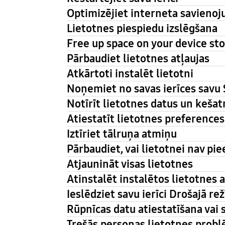
Optimizējiet interneta savieno
Lietotnes piespiedu izslēgšana
Free up space on your device st
Pārbaudiet lietotnes atļaujas
Atkārtoti instalēt lietotni
Noņemiet no savas ierīces savu
Notīrīt lietotnes datus un keša
Atiestatīt lietotnes preferences
Iztīriet tālruņa atmiņu
Pārbaudiet, vai lietotnei nav pie
Atjaunināt visas lietotnes
Atinstalēt instalētos lietotnes
Ieslēdziet savu ierīci Drošajā re
Rūpnīcas datu atiestatīšana vai 
Trešās personas lietotnes prob