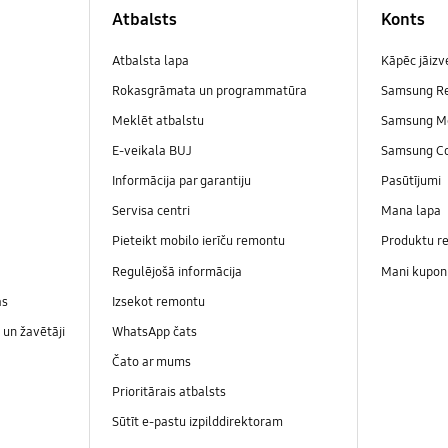
Atbalsts
Konts
Atbalsta lapa
Kāpēc jāiz
Rokasgrāmata un programmatūra
Samsung R
Meklēt atbalstu
Samsung M
E-veikala BUJ
Samsung C
Informācija par garantiju
Pasūtījumi
Servisa centri
Mana lapa
Pieteikt mobilo ierīču remontu
Produktu re
Regulējošā informācija
Mani kupon
as
Izsekot remontu
un žavētāji
WhatsApp čats
Čato ar mums
Prioritārais atbalsts
Sūtīt e-pastu izpilddirektoram