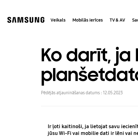
Skip
Skip
to
to
content
accessibility
help
Veikals
Mobilās ierīces
TV & AV
Sa
Ko darīt, ja
planšetdat
Pēdējās atjaunināšanas datums :
12.05.2023
Ir ļoti kaitinoši, ja lietojat savu ieci
jūsu Wi-Fi vai mobilie dati ir lēni vai