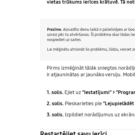
vietas trūkums ierīces krātuvē. Tā no
Piezīme.
Aizvadīto dienu laikā ir palielinājies ar 
uzreiz pēc to atvēršanas. Šī problēma skar tādas li
nospiediet uz saites.
Lai mēģinātu atrisināt šo problēmu, lūdzu, veiciet 
Pirms izmēģināt tālāk sniegtos norādīj
ir atjauninātas ar jaunāko versiju. Mo
1. solis.
Ejiet uz
“Iestatījumi” > “Prog
2. solis.
Pieskarieties pie
“Lejupielādēt 
3. solis.
Izpildiet norādījumus uz ekrān
Restartējiet savu ierīci