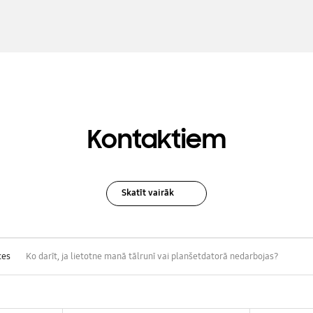
Kontaktiem
Skatīt vairāk
ces
Ko darīt, ja lietotne manā tālrunī vai planšetdatorā nedarbojas?