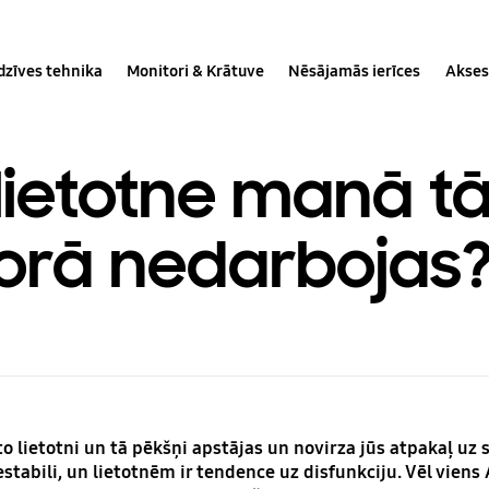
dzīves tehnika
Monitori & Krātuve
Nēsājamās ierīces
Akses
 lietotne manā tā
orā nedarbojas
enīto lietotni un tā pēkšņi apstājas un novirza jūs atpakaļ u
 nestabili, un lietotnēm ir tendence uz disfunkciju. Vēl vien