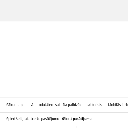
Sākumlapa
Ar produktiem saistīta palīdzība un atbalsts
Mobilās ierī
Spied šeit, lai atceltu pasūtījumu
Atcelt pasūtījumu
Footer Navigation