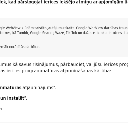
tiek, kad pārslogojat ierīces iekšējo atmiņu ar apjomīgām 
Google WebView kļūdām saistīto jautājumu skaits. Google WebView darbības trauc
etotnes, kā Tumblr, Google Search, Waze, Tik Tok un dažas e-banku lietotnes. La
zemāk norādītās darbības.
umus kā savus risinājumus, pārbaudiet, vai jūsu ierīces pro
bilās ierīces programmatūras atjaunināšanas kārtība:
rammatūras
atjauninājums”.
un instalēt”.
a.