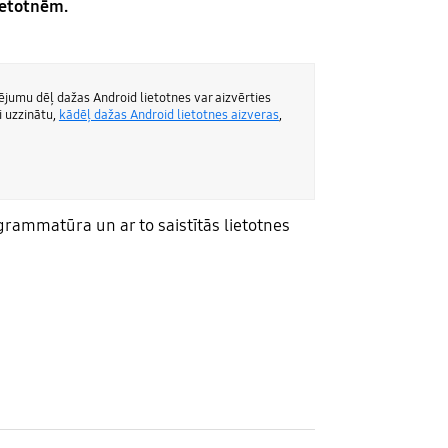
lietotnēm.
ējumu dēļ dažas Android lietotnes var aizvērties
i uzzinātu,
kādēļ dažas Android lietotnes aizveras
,
grammatūra un ar to saistītās lietotnes