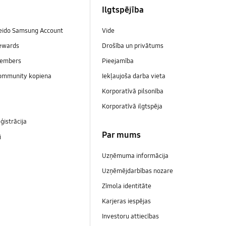
Ilgtspējība
veido Samsung Account
Vide
ewards
Drošība un privātums
embers
Pieejamība
ommunity kopiena
Iekļaujoša darba vieta
Korporatīvā pilsonība
Korporatīvā ilgtspēja
ģistrācija
Par mums
i
Uzņēmuma informācija
Uzņēmējdarbības nozare
Zīmola identitāte
Karjeras iespējas
Investoru attiecības