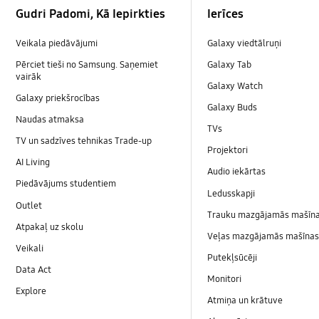
Gudri Padomi, Kā Iepirkties
Ierīces
Veikala piedāvājumi
Galaxy viedtālruņi
Pērciet tieši no Samsung. Saņemiet
Galaxy Tab
vairāk
Galaxy Watch
Galaxy priekšrocības
Galaxy Buds
Naudas atmaksa
TVs
TV un sadzīves tehnikas Trade-up
Projektori
AI Living
Audio iekārtas
Piedāvājums studentiem
Ledusskapji
Outlet
Trauku mazgājamās mašīn
Atpakaļ uz skolu
Veļas mazgājamās mašīnas 
Veikali
Putekļsūcēji
Data Act
Monitori
Explore
Atmiņa un krātuve