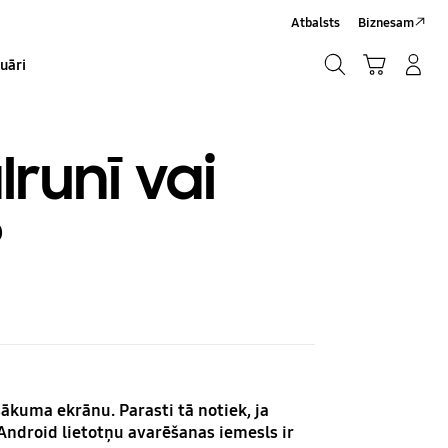
Atbalsts
Biznesam
Meklēt
Grozs
Pieteikšanās/Sign-Up
uāri
Meklēt
lrunī vai
?
z sākuma ekrānu. Parasti tā notiek, ja
s Android lietotņu avarēšanas iemesls ir