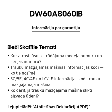
DW60A8060IB
Informācija par garantiju
Bieži Skatītie Temati
Kur atrast jūsu izstrādājuma modeļa numuru un
sērijas numuru?
Trauku mazgājamās mašīnas informācijas kodi —
ko tie nozīmē
5C/5E, 4C/4E un LC/LE informācijas kodi trauku
mazgājamajā mašīnā
Ko darīt, ja trauku mazgājamā mašīna slikti
aizvada ūdeni?
Lejupielādēt "Atbilstības Deklarāciju(PDF)"