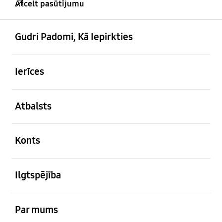
Atcelt pasūtījumu
atvērts
Footer Navigation
Gudri Padomi, Kā Iepirkties
atvērts
Ierīces
atvērts
Atbalsts
atvērts
Konts
atvērts
Ilgtspējība
atvērts
Par mums