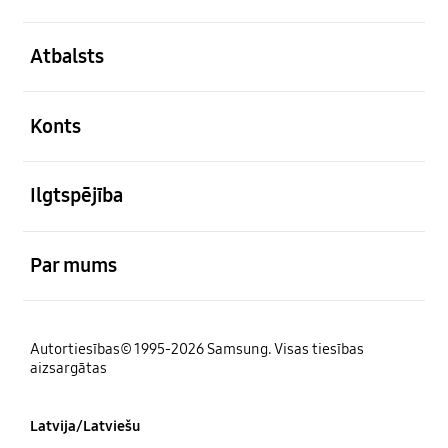
atvērts
Atbalsts
atvērts
Konts
atvērts
Ilgtspējība
atvērts
Par mums
Autortiesības© 1995-2026 Samsung. Visas tiesības
aizsargātas
Latvija/Latviešu