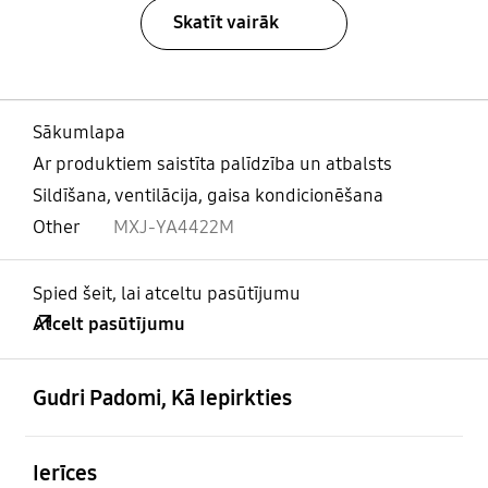
Skatīt vairāk
Sākumlapa
Ar produktiem saistīta palīdzība un atbalsts
Sildīšana, ventilācija, gaisa kondicionēšana
Other
MXJ-YA4422M
Spied šeit, lai atceltu pasūtījumu
Atcelt pasūtījumu
atvērts
Footer Navigation
Gudri Padomi, Kā Iepirkties
atvērts
Ierīces