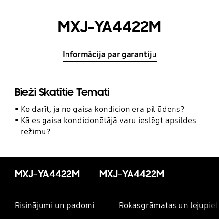
MXJ-YA4422M
Informācija par garantiju
Bieži Skatītie Temati
Ko darīt, ja no gaisa kondicioniera pil ūdens?
Kā es gaisa kondicionētājā varu ieslēgt apsildes
režīmu?
MXJ-YA4422M
MXJ-YA4422M
Risinājumi un padomi
Rokasgrāmatas un lejupiel