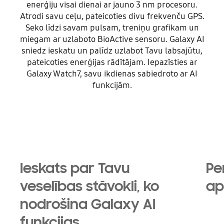
enerģiju visai dienai ar jauno 3 nm procesoru.
Atrodi savu ceļu, pateicoties divu frekvenču GPS.
Seko līdzi savam pulsam, treniņu grafikam un
miegam ar uzlaboto BioActive sensoru. Galaxy AI
sniedz ieskatu un palīdz uzlabot Tavu labsajūtu,
pateicoties enerģijas rādītājam. Iepazīsties ar
Galaxy Watch7, savu ikdienas sabiedroto ar AI
funkcijām.
Playing video
Ieskats par Tavu
Pe
veselības stāvokli, ko
ap
nodrošina Galaxy AI
funkcijas