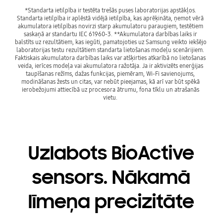
*Standarta ietilpība ir testēta trešās puses laboratorijas apstākļos. 
Standarta ietilpība ir aplēstā vidējā ietilpība, kas aprēķināta, ņemot vērā 
akumulatora ietilpības novirzi starp akumulatoru paraugiem, testētiem 
saskaņā ar standartu IEC 61960-3. **Akumulatora darbības laiks ir 
balstīts uz rezultātiem, kas iegūti, pamatojoties uz Samsung veikto iekšējo 
laboratorijas testu rezultātiem standarta lietošanas modeļu scenārijiem. 
Faktiskais akumulatora darbības laiks var atšķirties atkarībā no lietošanas 
veida, ierīces modeļa vai akumulatora ražotāja. Ja ir aktivizēts enerģijas 
taupīšanas režīms, dažas funkcijas, piemēram, Wi-Fi savienojums, 
modināšanas žests un citas, var nebūt pieejamas, kā arī var būt spēkā 
ierobežojumi attiecībā uz procesora ātrumu, fona tīklu un atrašanās 
vietu. 
Uzlabots BioActive
sensors. Nākamā
līmeņa precizitāte