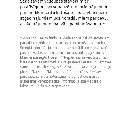
Seko savam veselības stāvoklim ar
pastāvīgiem, personalizētiem brīdinājumiem
par medikamentu lietošanu, no savlaicīgiem
atgādinājumiem līdz norādījumiem par devu,
atgādinājumiem par zāļu papildināšanu u. c.
*Samsung Health funkcija Medications palīdz lietotājiem
pārvaldīt medikamentu sarakstu un lietošanas grafiku.
Sniegtā informācija ir balstīta uz pierādījumiem saskaņā ar
pasaulē vadošās informācijas un analītikas aģentūras
Elsevier izsniegtu licenci. **Nepieciešams viedtālrunis,
kurā darbojas Android 8.0 vai jaunāka versija un lietotnes
Samsung Health versijas 6.26 vai jaunāka versija. Funkciju
pieejamība var atšķirties atkarībā no ierīces. ***Nav
paredzēts slimību noteikšanai, diagnosticēšanai vai
ārstēšanai. Paredzēts tikai informācijai par vispārējo
labsajūtu un fizisko sagatavotību.