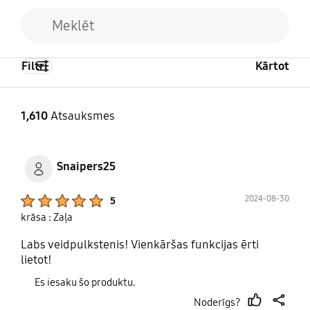
Filtri
Kārtot
1,610
Atsauksmes
Snaipers25
Product Ratings :
2024-08-30
5
krāsa : Zaļa
Labs veidpulkstenis! Vienkāršas funkcijas ērti
lietot!
Es iesaku šo produktu.
Noderīgs?