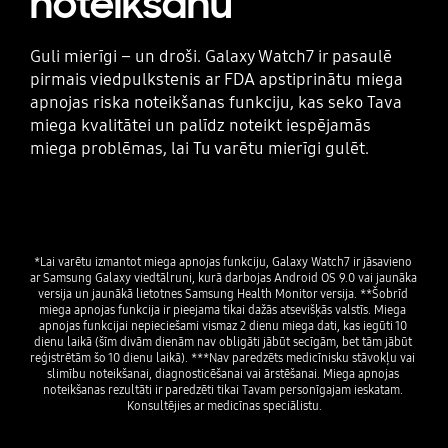
noteikšanu
Guli mierīgi – un droši. Galaxy Watch7 ir pasaulē
pirmais viedpulkstenis ar FDA apstiprinātu miega
apnojas riska noteikšanas funkciju, kas seko Tava
miega kvalitātei un palīdz noteikt iespējamās
miega problēmas, lai Tu varētu mierīgi gulēt.
*Lai varētu izmantot miega apnojas funkciju, Galaxy Watch7 ir jāsavieno 
ar Samsung Galaxy viedtālruni, kurā darbojas Android OS 9.0 vai jaunāka 
versija un jaunākā lietotnes Samsung Health Monitor versija. **Šobrīd 
miega apnojas funkcija ir pieejama tikai dažās atsevišķās valstīs. Miega 
apnojas funkcijai nepieciešami vismaz 2 dienu miega dati, kas iegūti 10 
dienu laikā (šīm divām dienām nav obligāti jābūt secīgām, bet tām jābūt 
reģistrētām šo 10 dienu laikā). ***Nav paredzēts medicīnisku stāvokļu vai 
slimību noteikšanai, diagnosticēšanai vai ārstēšanai. Miega apnojas 
noteikšanas rezultāti ir paredzēti tikai Tavam personīgajam ieskatam. 
Konsultējies ar medicīnas speciālistu.