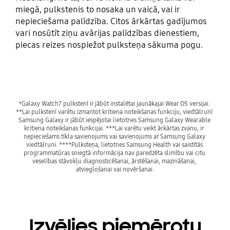
miegā, pulkstenis to nosaka un vaicā, vai ir
nepieciešama palīdzība. Citos ārkārtas gadījumos
vari nosūtīt ziņu avārijas palīdzības dienestiem,
piecas reizes nospiežot pulksteņa sākuma pogu.
*Galaxy Watch7 pulkstenī ir jābūt instalētai jaunākajai Wear OS versijai. 
**Lai pulkstenī varētu izmantot kritiena noteikšanas funkciju, viedtālrunī 
Samsung Galaxy ir jābūt iespējotai lietotnes Samsung Galaxy Wearable 
kritiena noteikšanas funkcijai. ***Lai varētu veikt ārkārtas zvanu, ir 
nepieciešams tīkla savienojums vai savienojums ar Samsung Galaxy 
viedtālruni. ****Pulksteņa, lietotnes Samsung Health vai saistītās 
programmatūras sniegtā informācija nav paredzēta slimību vai citu 
veselības stāvokļu diagnosticēšanai, ārstēšanai, mazināšanai, 
Izvēlies piemērotu