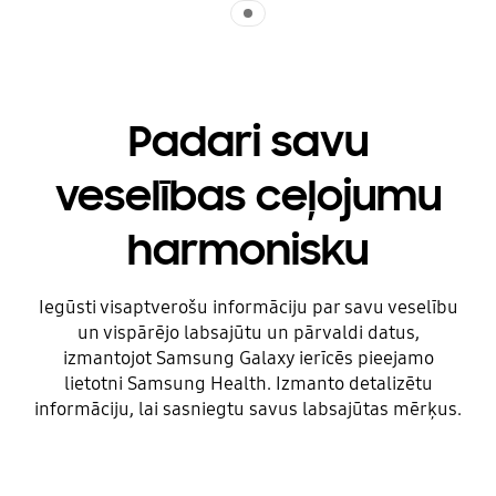
Indicator 1
Padari savu
veselības ceļojumu
harmonisku
Iegūsti visaptverošu informāciju par savu veselību
un vispārējo labsajūtu un pārvaldi datus,
izmantojot Samsung Galaxy ierīcēs pieejamo
lietotni Samsung Health. Izmanto detalizētu
informāciju, lai sasniegtu savus labsajūtas mērķus.