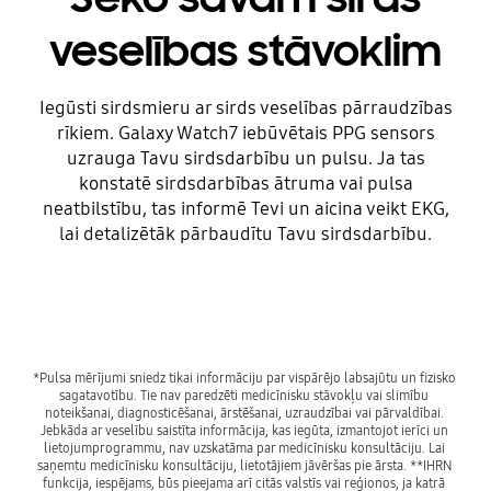
veselības stāvoklim
Iegūsti sirdsmieru ar sirds veselības pārraudzības
rīkiem. Galaxy Watch7 iebūvētais PPG sensors
uzrauga Tavu sirdsdarbību un pulsu. Ja tas
konstatē sirdsdarbības ātruma vai pulsa
neatbilstību, tas informē Tevi un aicina veikt EKG,
lai detalizētāk pārbaudītu Tavu sirdsdarbību.
*Pulsa mērījumi sniedz tikai informāciju par vispārējo labsajūtu un fizisko 
sagatavotību. Tie nav paredzēti medicīnisku stāvokļu vai slimību 
noteikšanai, diagnosticēšanai, ārstēšanai, uzraudzībai vai pārvaldībai. 
Jebkāda ar veselību saistīta informācija, kas iegūta, izmantojot ierīci un 
lietojumprogrammu, nav uzskatāma par medicīnisku konsultāciju. Lai 
saņemtu medicīnisku konsultāciju, lietotājiem jāvēršas pie ārsta. **IHRN 
funkcija, iespējams, būs pieejama arī citās valstīs vai reģionos, ja katrā 