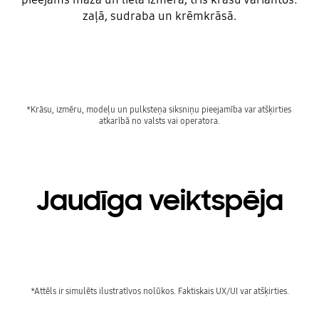
zaļā, sudraba un krēmkrāsā.
*Krāsu, izmēru, modeļu un pulksteņa siksniņu pieejamība var atšķirties 
Jaudīga veiktspēja
Playing video