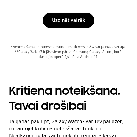
Uzzināt vairāk
*Nepieciešama lietotnes Samsung Health versija 6.4 vai jaunāka versija. 
**Galaxy Watch7 ir jāsavieno pārī ar Samsung Galaxy tālruni, kurā 
Kritiena noteikšana.
Tavai drošībai
Ja gadās paklupt, Galaxy Watch7 var Tev palīdzēt,
izmantojot kritiena noteikšanas funkciju.
Neatkarīgi no tā, vai Tu nokrīti treniņa laikā vai