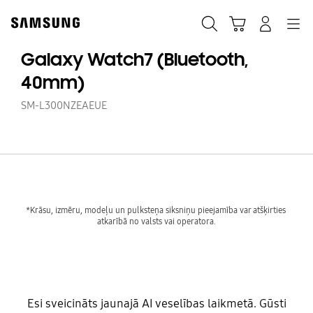
Skip
Skip
to
to
Meklēt
Grozs
Pieteikšanās
Navigation
content
accessibility
help
Galaxy Watch7 (Bluetooth,
40mm)
SM-L300NZEAEUE
*Krāsu, izmēru, modeļu un pulksteņa siksniņu pieejamība var atšķirties 
Esi sveicināts jaunajā AI veselības laikmetā. Gūsti