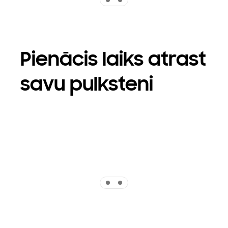
Pienācis laiks atrast
savu pulksteni
Indicator 1
Indicator 2