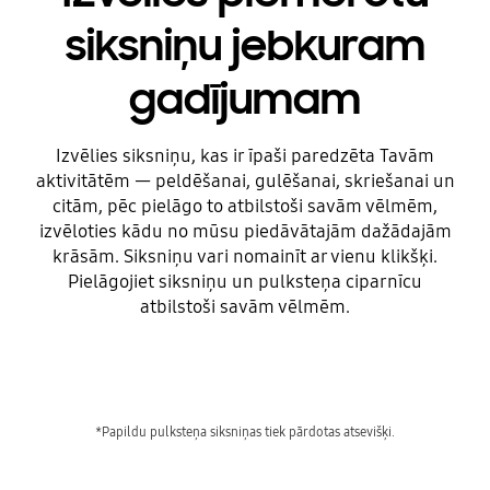
siksniņu jebkuram
gadījumam
Izvēlies siksniņu, kas ir īpaši paredzēta Tavām
aktivitātēm — peldēšanai, gulēšanai, skriešanai un
citām, pēc pielāgo to atbilstoši savām vēlmēm,
izvēloties kādu no mūsu piedāvātajām dažādajām
krāsām. Siksniņu vari nomainīt ar vienu klikšķi.
Pielāgojiet siksniņu un pulksteņa ciparnīcu
atbilstoši savām vēlmēm.
Playing video