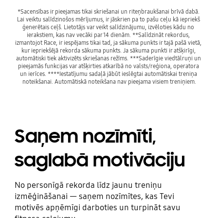
*Sacensības ir pieejamas tikai skriešanai un riteņbraukšanai brīvā dabā. 
Lai veiktu salīdzinošos mērījumus, ir jāskrien pa to pašu ceļu kā iepriekš 
ģenerētais ceļš. Lietotājs var veikt salīdzinājumu, izvēloties kādu no 
ierakstiem, kas nav vecāki par 14 dienām. **Salīdzināt rekordus, 
izmantojot Race, ir iespējams tikai tad, ja sākuma punkts ir tajā pašā vietā, 
kur iepriekšējā rekorda sākuma punkts. Ja sākuma punkti ir atšķirīgi, 
automātiski tiek aktivizēts skriešanas režīms. ***Saderīgie viedtālruņi un 
pieejamās funkcijas var atšķirties atkarībā no valsts/reģiona, operatora 
un ierīces. ****Iestatījumu sadaļā jābūt ieslēgtai automātiskai treniņa 
noteikšanai. Automātiskā noteikšana nav pieejama visiem treniņiem.
Saņem nozīmīti,
saglabā motivāciju
No personīgā rekorda līdz jaunu treniņu
izmēģināšanai — saņem nozīmītes, kas Tevi
motivēs apņēmīgi darboties un turpināt savu