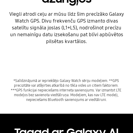
Viegli atrodi ceļu ar mūsu līdz šim precīzāko Galaxy
Watch GPS. Divu frekvenču GPS izmanto divas
satelītu signāla joslas (L1+L5), nodrošinot precīzu
un nemainīgu datu izsekošanu pat blīvi apbūvētos
pilsētas kvartālos.
*Salīdzinājumā ar iepriekšējo Galaxy Watch sēriju modeļiem. **GPS 
precizitāte var atšķirties atkarībā no tīkla vides un citiem faktoriem. 
***GPS funkcijai nepieciešams interneta savienojums. Var izmantot LTE 
modeļos bez savienota viedtālruņa. Modeļiem, kas nav LTE modeļi, 
Tagad ar Galaxy AI