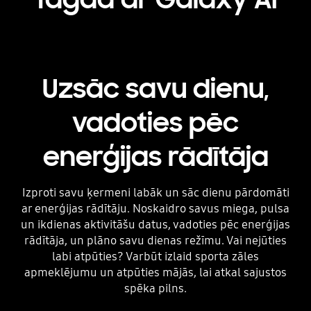
Playing video
Uzsāc savu dienu,
vadoties pēc
enerģijas rādītāja
Izproti savu ķermeni labāk un sāc dienu pārdomāti
ar enerģijas rādītāju. Noskaidro savus miega, pulsa
un ikdienas aktivitāšu datus, vadoties pēc enerģijas
rādītāja, un plāno savu dienas režīmu. Vai nejūties
labi atpūties? Varbūt izlaid sporta zāles
apmeklējumu un atpūties mājās, lai atkal sajustos
spēka pilns.