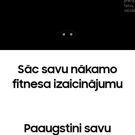
preciz
failus
valodā
Indicator 1
Indicator 2
Sāc savu nākamo
fitnesa izaicinājumu
Paaugstini savu