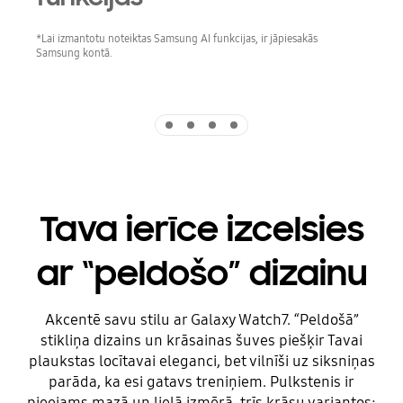
*Lai izmantotu noteiktas Samsung AI funkcijas, ir jāpiesakās
Samsung kontā.
Indicator 1
Indicator 2
Indicator 3
Indicator 4
Tava ierīce izcelsies
ar “peldošo” dizainu
Akcentē savu stilu ar Galaxy Watch7. “Peldošā”
stikliņa dizains un krāsainas šuves piešķir Tavai
plaukstas locītavai eleganci, bet vilnīši uz siksniņas
parāda, ka esi gatavs treniņiem. Pulkstenis ir
pieejams mazā un lielā izmērā, trīs krāsu variantos: