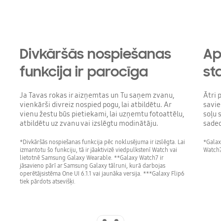
Divkāršās nospiešanas
Ap
funkcija ir parocīga
st
Ja Tavas rokas ir aizņemtas un Tu saņem zvanu,
Ātri 
vienkārši divreiz nospied pogu, lai atbildētu. Ar
savie
vienu žestu būs pietiekami, lai uzņemtu fotoattēlu,
soļu 
atbildētu uz zvanu vai izslēgtu modinātāju.
saded
*Divkāršās nospiešanas funkcija pēc noklusējuma ir izslēgta. Lai
*Galaxy
izmantotu šo funkciju, tā ir jāaktivizē viedpulkstenī Watch vai
Watch7
lietotnē Samsung Galaxy Wearable. **Galaxy Watch7 ir
jāsavieno pārī ar Samsung Galaxy tālruni, kurā darbojas
operētājsistēma One UI 6.1.1 vai jaunāka versija. ***Galaxy Flip6
tiek pārdots atsevišķi.
Indicator 1
Indicator 2