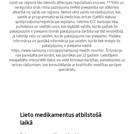
valstī vai reģionā tiks īstenots attiecīgais regulatīvais process. ***EKG un 
neregulāra sirds ritma paziņojumu (IHRN) pieejamība var atšķirties 
atkarībā no valsts vai reģiona. Ņemot vērā valstu ierobežojumus, kas 
saistīti ar programmatūras kā medicīnas ierīces (SaMD) statusa 
apstiprinājuma/reģistrācijas iegūšanu, lietotne ECC darbojas tikai 
pulksteņos un viedtālruņos, kas iegādāti valstīs, kurās pašlaik šis 
pakalpojums ir pieejams (tomēr pakalpojuma darbība var tikt ierobežota, 
ja lietotāji ceļo uz valstīm, kurās pakalpojums nav pieejams). Plašāka 
informācija un jaunākā informācija par valstīm, kurās tiek sniegts šis 
pakalpojums, ir pieejama vietnē 
https://www.samsung.com/apps/samsung-health-monitor. Šī funkcija 
nav paredzēta personām, kas jaunākas par 22 gadiem. Lietotājiem 
nevajadzētu interpretēt datus vai veikt klīniskas darbības, pamatojoties uz 
ierīces rādījumiem, bez konsultēšanās ar kvalificētu veselības aprūpes 
Lieto medikamentus atbilstošā
laikā