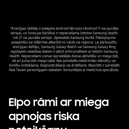
*Enerģijas rādītājs ir pieejams Android tālruņos (Android 11 vai jaunāka 
versija), un funkcijas darbībai ir nepieciešama lietotne Samsung Health 
(v6.27 vai jaunāka versija). Jāpiesakās Samsung kontā. Pakalpojuma 
pieejamība var atšķirties atkarībā no valsts vai reģiona. Lai pārbaudītu 
enerģijas rādītāju, Samsung Galaxy Watch vai Samsung Galaxy Ring 
iegūtajiem veselības datiem ir jābūt sinhronizētiem ar lietotni Samsung 
Health. Nepieciešami vismaz iepriekšējās dienas aktivitāšu un miega dati, 
kā arī pulsa dati miega laikā. Nav paredzēts medicīnisku stāvokļu vai 
slimību noteikšanai, diagnosticēšanai vai ārstēšanai. Rezultāti ir paredzēti 
tikai Tavam personīgajam ieskatam. Konsultējies ar medicīnas speciālistu. 
Elpo rāmi ar miega
apnojas riska