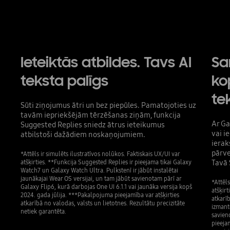
Ieteiktās atbildes. Tavs AI
Sa
teksta palīgs
ko
te
Sūti ziņojumus ātri un bez piepūles. Pamatojoties uz
tavām iepriekšējām tērzēšanas ziņām, funkcija
Ar Ga
Suggested Replies sniedz ātrus ieteikumus
vai i
atbilstoši dažādiem noskaņojumiem.
ierak
pārve
*Attēls ir simulēts ilustratīvos nolūkos. Faktiskais UX/UI var
atšķirties. **Funkcija Suggested Replies ir pieejama tikai Galaxy
Tavā 
Watch7 un Galaxy Watch Ultra. Pulkstenī ir jābūt instalētai
jaunākajai Wear OS versijai, un tam jābūt savienotam pārī ar
*Attēls
Galaxy Flip6, kurā darbojas One UI 6.1.1 vai jaunāka versija kopš
atšķirt
2024. gada jūlija. ***Pakalpojuma pieejamība var atšķirties
atkarīb
atkarībā no valodas, valsts un lietotnes. Rezultātu precizitāte
izmanto
netiek garantēta.
savien
pieeja