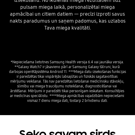
izsekošanu. No ikdienas miega rezultātiem līdz
pulsam miega laikā, personalizētai miega
apmācībai un citiem datiem — precīzi izproti savus
nakts paradumus un saņem padomus, kas uzlabos
Tava miega kvalitāti.
Playing video
*Nepieciešama lietotnes Samsung Health versija 6.4 vai jaunāka versija. 
**Galaxy Watch7 ir jāsavieno pārī ar Samsung Galaxy tālruni, kurā 
darbojas operētājsistēma Android 11. ***Miega datu izsekošanas funkcijas 
ir paredzētas tikai vispārējās labsajūtas un fiziskās sagatavotības 
mērījumu veikšanai. Tās nav paredzētas lietošanai medicīnisku stāvokļu, 
slimību vai miega traucējumu noteikšanai, diagnosticēšanai vai 
ārstēšanai. Mērījumi ir paredzēti tikai personīgam ieskatam. Konsultējies 
ar medicīnas speciālistu. ****Miega apmācības vajadzībām nepieciešami 
Seko savam sirds