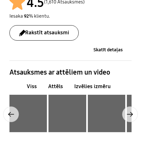
4.5
(1,610 Atsauksmes)
Iesaka
92
% klientu.
Rakstīt atsauksmi
Skatīt detaļas
Atsauksmes ar attēliem un video
Viss
Attēls
Izvēlies izmēru
Layer popup open
Layer popup open
Layer popup open
Layer popup open
Previous
Next