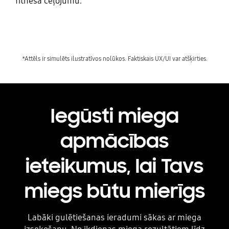
fitnesa ceļojumu.
Playing video
Iegūsti miega
apmācības
ieteikumus, lai Tavs
miegs būtu mierīgs
Labāki gulētiešanas ieradumi sākas ar miega