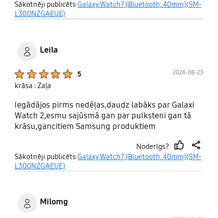
thumb
share
Sākotnēji publicēts
Galaxy Watch7 (Bluetooth, 40mm)(SM-
up
L300NZGAEUE)
Leila
Product Ratings :
2024-08-23
5
krāsa : Zaļa
Iegādājos pirms nedēļas,daudz labāks par Galaxi
Watch 2,esmu sajūsmā gan par pulksteni gan tā
krāsu,gancitiem Samsung produktiem
Noderīgs?
thumb
share
Sākotnēji publicēts
Galaxy Watch7 (Bluetooth, 40mm)(SM-
up
L300NZGAEUE)
Milomg