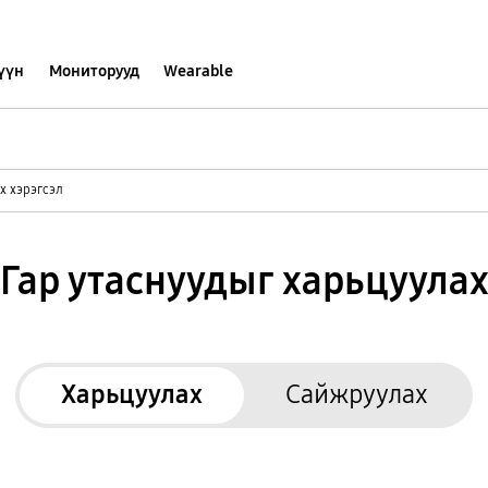
хүүн
Мониторууд
Wearable
х хэрэгсэл
Гар утаснуудыг харьцуула
Харьцуулах
Сайжруулах