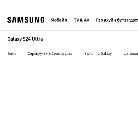
Skip
to
content
Мобайл
TV & AV
Гэр ахуйн бүтээгдэ
Galaxy S24 Ultra
Тойм
Харьцуулах & Сайжруулах
Switch to Galaxy
Дагалда