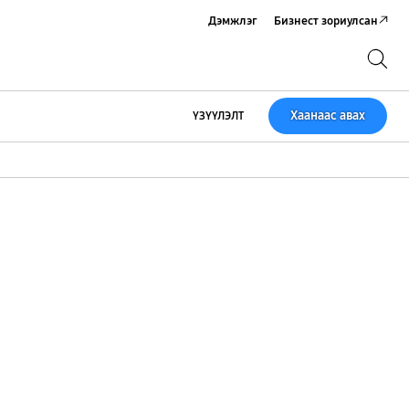
Дэмжлэг
Бизнест зориулсан
Хайх
Хайх
Хаанаас авах
ҮЗҮҮЛЭЛТ
х