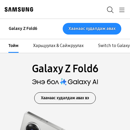
Skip
to
Хайх
Navigation
content
Хаанаас худалдаж авах
Galaxy Z Fold6
Тойм
Харьцуулах & Сайжруулах
Switch to Galaxy
Galaxy Z Fold6
Хаанаас худалдаж авах вэ