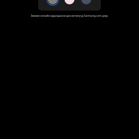
Зөвхөн онлайн худалдаалагдах өнгөнүүд Samsung.com дээр.
Galaxy
AI
одоо
Galaxy