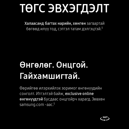
ТӨГС ЭВХЭГДЭЛТ
Халаасанд багтах
нарийн, хөнгөн
загвартай
бөгөөд илүү тод, сэтгэл татам дэлгэцтэй.
3
Өнгөлөг. Онцгой.
Гайхамшигтай.
Өөрийгөө илэрхийлэх зоримог өнгөнүүдийн
сонголт. Итгэлтэй байж,
exclusive online
өнгөнүүдтэй
бусдаас онцгойрч харагд. Зөвхөн
samsung.com -аас.
5
3d 360 харах