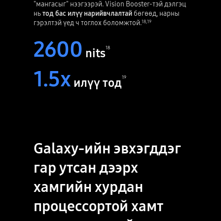
"мангасыг" нээгээрэй. Vision Booster-тэй дэлгэц
нь
тод бас илүү нарийвчлалтай
бөгөөд, нарны
гэрэлтэй үед ч тоглох боломжтой.
18
,
19
2600
18
nits
1.5x
19
илүү тод
Galaxy-ийн эвхэгддэг
гар утсан дээрх
хамгийн хурдан
процессортой хамт