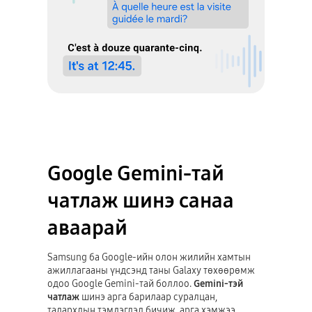
Google Gemini-тай
чатлаж шинэ санаа
аваарай
Samsung ба Google-ийн олон жилийн хамтын
ажиллагааны үндсэнд таны Galaxy төхөөрөмж
одоо Google Gemini-тай боллоо.
Gemini-тэй
чатлаж
шинэ арга барилаар суралцан,
талархлын тэмдэглэл бичиж, арга хэмжээ