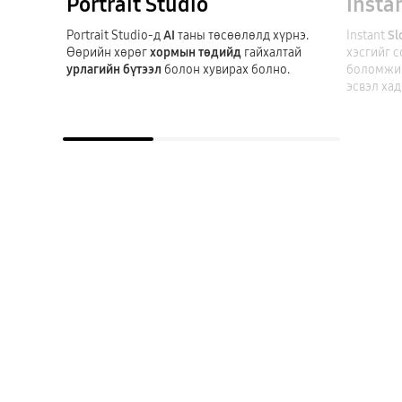
Portrait Studio
Insta
Portrait Studio-д
AI
таны төсөөлөлд хүрнэ.
Instant
S
Өөрийн хөрөг
хормын төдийд
гайхалтай
хэсгийг 
урлагийн бүтээл
болон хувирах болно.
боломжий
эсвэл ха