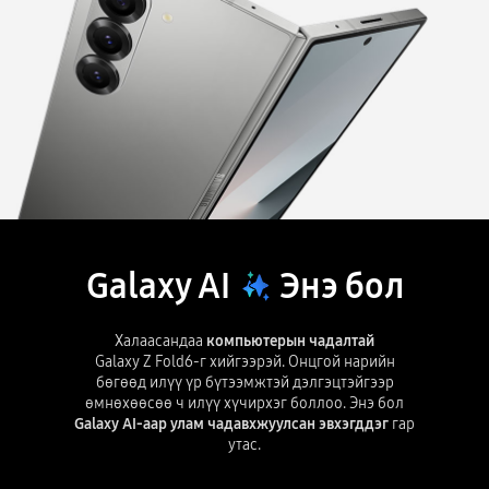
Galaxy AI
Энэ бол
Халаасандаа
компьютерын чадалтай
Galaxy Z Fold6-г хийгээрэй. Онцгой нарийн
бөгөөд илүү үр бүтээмжтэй дэлгэцтэйгээр
өмнөхөөсөө ч илүү хүчирхэг боллоо. Энэ бол
Galaxy AI-аар улам чадавхжуулсан эвхэгддэг
гар
утас.