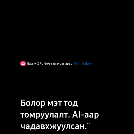
Galaxy Z Fold6-гаар зураг авав.
#withGalaxy
Болор мэт тод
томруулалт. AI-аар
чадавхжуулсан.
25