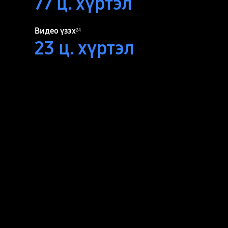
77
ц. хүртэл
Видео үзэх
24
23
ц. хүртэл