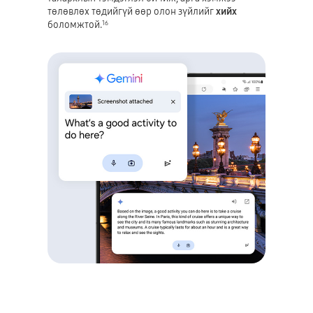
төлөвлөх төдийгүй өөр олон зүйлийг
хийх
боломжтой.
16