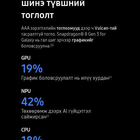
шинэ түвшний
тоглолт
ААА зэрэглэлийн
тоглоомууд
дээр ч
Vulcan-тай
тасралтгүй тогло. Snapdragon® 8 Gen 3 for
Galaxy нь гал шиг эрчээр
графикийг
боловсруулна.
20
GPU
19
%
График боловсруулалт нь илүү хурдан
21
NPU
42
%
Төхөөрөмж дээрх AI гүйцэтгэл
сайжирсан
21
CPU