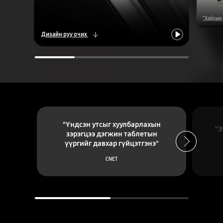
"Хайхын 
Дизайн руу очих
Тоглох
"Үндсэн утсыг хуулбарлахын
"З
зэрэгцээ дэгжин таблетын
үүргийг давхар гүйцэтгэнэ"
Next
CNET