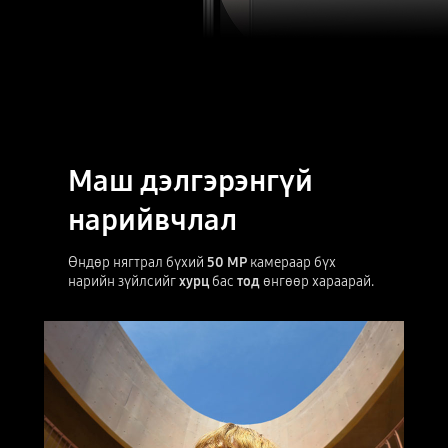
урд камер
арын камер
Маш дэлгэрэнгүй
нарийвчлал
Өндөр нягтрал бүхий
50 MP
камераар бүх
нарийн зүйлсийг
хурц
бас
тод
өнгөөр хараарай.