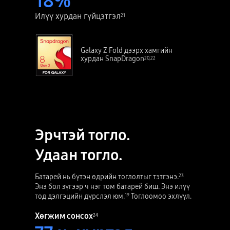
18
%
Илүү хурдан гүйцэтгэл
21
Galaxy Z Fold дээрх хамгийн
хурдан SnapDragon
20
,
22
Эрчтэй тогло.
Удаан тогло.
Батарей нь бүтэн өдрийн тоглолтыг тэтгэнэ.
23
Энэ бол зүгээр ч нэг том батарей биш. Энэ илүү
тод дэлгэцийн дүрслэл юм.
Тоглоомоо эхлүүл.
19
Хөгжим сонсох
24