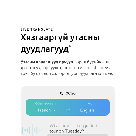
LIVE TRANSLATE
Хязгааргүй утасны
дуудлагууд
15
Утасны яриаг шууд орчуул
. Төрөл бүрийн апп
дээрх шууд орчуулгад төгс тохирсон. Ялангуяа,
хоёр буюу олон хэл оролцсон дуудлага хийх үед.