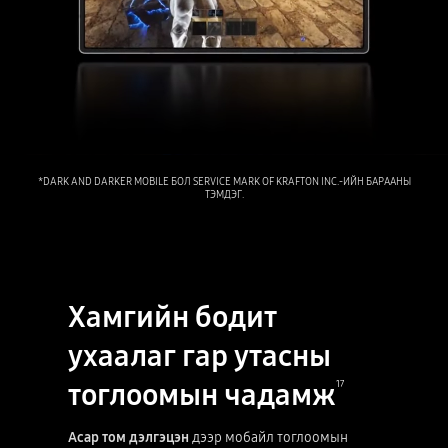
*DARK AND DARKER MOBILE БОЛ SERVICE MARK OF KRAFTON INC.-ИЙН БАРААНЫ
ТЭМДЭГ.
Хамгийн бодит
ухаалаг гар утасны
тоглоомын чадамж
17
Асар том дэлгэцэн
дээр мобайл тоглоомын