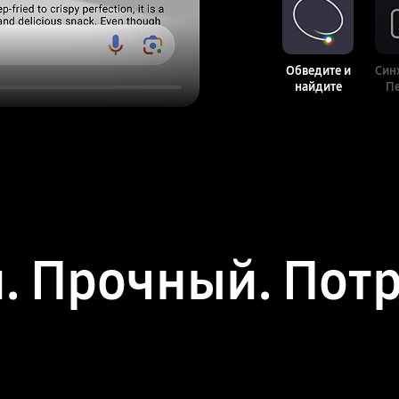
Обведите и
Син
найдите
П
. Прочный. Пот