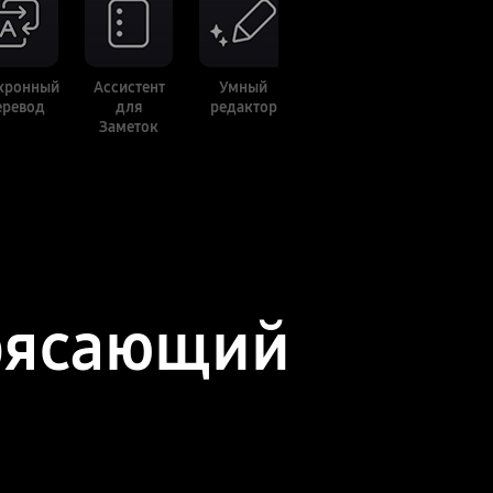
хронный
Ассистент
Умный
еревод
для
редактор
Заметок
рясающий