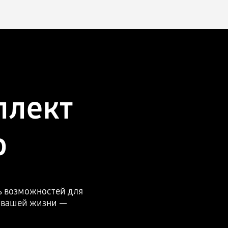
ллект
о
нь возможностей для
в вашей жизни —