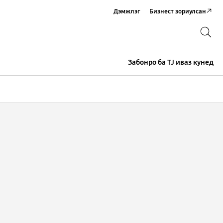
Дэмжлэг
Бизнест зориулсан
Хайх
Хайх
Забонро ба TJ иваз кунед