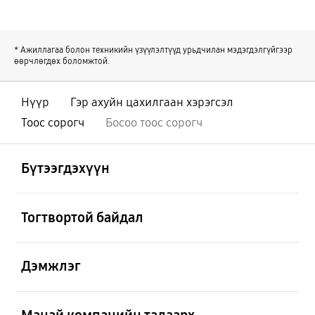
* Ажиллагаа болон техникийн үзүүлэлтүүд урьдчилан мэдэгдэлгүйгээр
өөрчлөгдөх боломжтой.
Нүүр
Гэр ахуйн цахилгаан хэрэгсэл
Тоос сорогч
Босоо тоос сорогч
Нээх
Footer Navigation
Бүтээгдэхүүн
Нээх
Тогтвортой байдал
Нээх
Дэмжлэг
Нээх
Манай компанийн талаарх