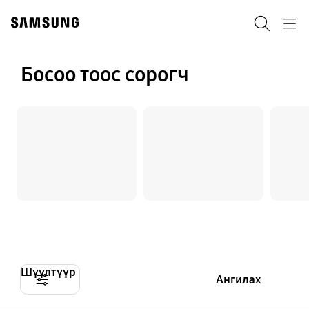
Skip
to
Хайх
Navigation
content
Босоо тоос сорогч
Шүүлтүүр
Ангилах