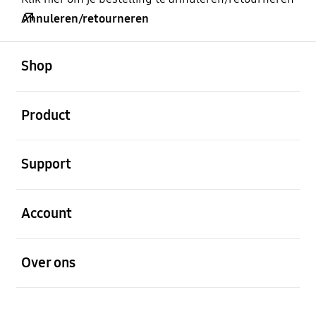
Annuleren/retourneren
Open
Footer Navigation
Shop
Open
Product
Open
Support
Open
Account
Open
Over ons