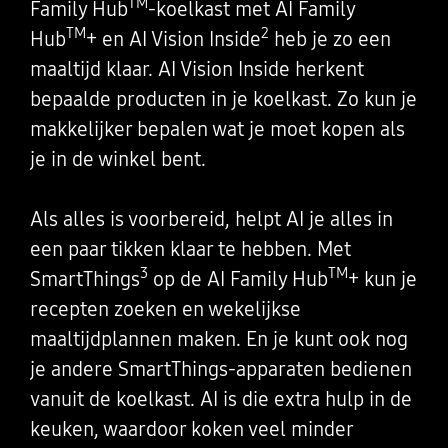
TM
Family Hub
-koelkast met AI Family
TM
2
Hub
+ en AI Vision Inside
heb je zo een
maaltijd klaar. AI Vision Inside herkent
bepaalde producten in je koelkast. Zo kun je
makkelijker bepalen wat je moet kopen als
je in de winkel bent.
Als alles is voorbereid, helpt AI je alles in
een paar tikken klaar te hebben. Met
3
TM
SmartThings
op de AI Family Hub
+ kun je
recepten zoeken en wekelijkse
maaltijdplannen maken. En je kunt ook nog
je andere SmartThings-apparaten bedienen
vanuit de koelkast. AI is die extra hulp in de
keuken, waardoor koken veel minder