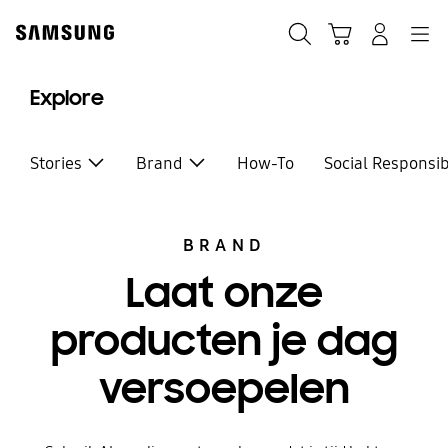
Skip
to
Zoeken
Winkelwagen
Inloggen
Navigation
content
Explore
Stories
Brand
How-To
Social Responsib
BRAND
Laat onze
producten je dag
versoepelen