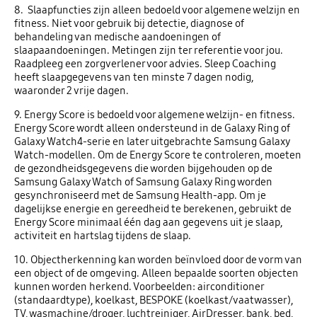
8. Slaapfuncties zijn alleen bedoeld voor algemene welzijn en
fitness. Niet voor gebruik bij detectie, diagnose of
behandeling van medische aandoeningen of
slaapaandoeningen. Metingen zijn ter referentie voor jou.
Raadpleeg een zorgverlener voor advies. Sleep Coaching
heeft slaapgegevens van ten minste 7 dagen nodig,
waaronder 2 vrije dagen.
9. Energy Score is bedoeld voor algemene welzijn- en fitness.
Energy Score wordt alleen ondersteund in de Galaxy Ring of
Galaxy Watch4-serie en later uitgebrachte Samsung Galaxy
Watch-modellen. Om de Energy Score te controleren, moeten
de gezondheidsgegevens die worden bijgehouden op de
Samsung Galaxy Watch of Samsung Galaxy Ring worden
gesynchroniseerd met de Samsung Health-app. Om je
dagelijkse energie en gereedheid te berekenen, gebruikt de
Energy Score minimaal één dag aan gegevens uit je slaap,
activiteit en hartslag tijdens de slaap.
10. Objectherkenning kan worden beïnvloed door de vorm van
een object of de omgeving. Alleen bepaalde soorten objecten
kunnen worden herkend. Voorbeelden: airconditioner
(standaardtype), koelkast, BESPOKE (koelkast/vaatwasser),
TV, wasmachine/droger, luchtreiniger, AirDresser, bank, bed,