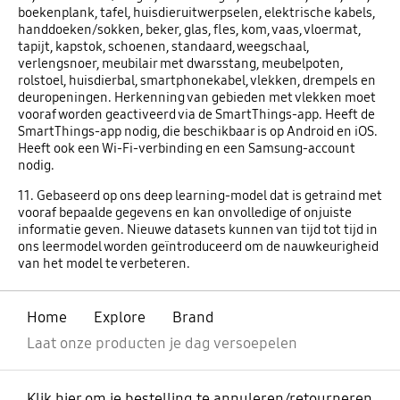
boekenplank, tafel, huisdieruitwerpselen, elektrische kabels,
handdoeken/sokken, beker, glas, fles, kom, vaas, vloermat,
tapijt, kapstok, schoenen, standaard, weegschaal,
verlengsnoer, meubilair met dwarsstang, meubelpoten,
rolstoel, huisdierbal, smartphonekabel, vlekken, drempels en
deuropeningen. Herkenning van gebieden met vlekken moet
vooraf worden geactiveerd via de SmartThings-app. Heeft de
SmartThings-app nodig, die beschikbaar is op Android en iOS.
Heeft ook een Wi-Fi-verbinding en een Samsung-account
nodig.
11. Gebaseerd op ons deep learning-model dat is getraind met
vooraf bepaalde gegevens en kan onvolledige of onjuiste
informatie geven. Nieuwe datasets kunnen van tijd tot tijd in
ons leermodel worden geïntroduceerd om de nauwkeurigheid
van het model te verbeteren.
Home
Explore
Brand
Laat onze producten je dag versoepelen
Klik hier om je bestelling te annuleren/retourneren